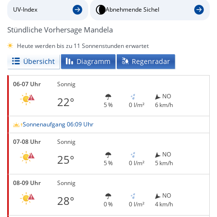
UV-Index
Abnehmende Sichel
Stündliche Vorhersage Mandela
Heute werden bis zu 11 Sonnenstunden erwartet
Übersicht
Diagramm
Regenradar
06-07 Uhr
Sonnig
NO
22°
5 %
0 l/m²
6 km/h
Sonnenaufgang 06:09 Uhr
07-08 Uhr
Sonnig
NO
25°
5 %
0 l/m²
5 km/h
08-09 Uhr
Sonnig
NO
28°
0 %
0 l/m²
4 km/h