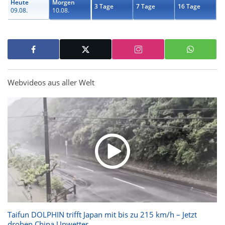
Heute
Morgen
3 Tage
7 Tage
16 Tage
09.08.
10.08.
Webvideos aus aller Welt
Taifun DOLPHIN trifft Japan mit bis zu 215 km/h – Jetzt
drohen China Unwetter