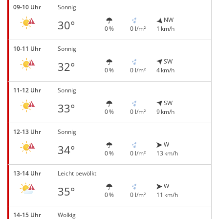
09-10 Uhr
Sonnig
NW
30°
0 %
0 l/m²
1 km/h
10-11 Uhr
Sonnig
SW
32°
0 %
0 l/m²
4 km/h
11-12 Uhr
Sonnig
SW
33°
0 %
0 l/m²
9 km/h
12-13 Uhr
Sonnig
W
34°
0 %
0 l/m²
13 km/h
13-14 Uhr
Leicht bewölkt
W
35°
0 %
0 l/m²
11 km/h
14-15 Uhr
Wolkig