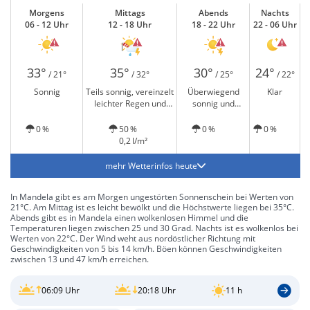
Morgens
Mittags
Abends
Nachts
06 - 12 Uhr
12 - 18 Uhr
18 - 22 Uhr
22 - 06 Uhr
33°
35°
30°
24°
/ 21°
/ 32°
/ 25°
/ 22°
Sonnig
Teils sonnig, vereinzelt
Überwiegend
Klar
leichter Regen und
sonnig und
Gewitter möglich
Gewitter möglich
0 %
50 %
0 %
0 %
0,2 l/m²
mehr Wetterinfos heute
In Mandela gibt es am Morgen ungestörten Sonnenschein bei Werten von
21°C. Am Mittag ist es leicht bewölkt und die Höchstwerte liegen bei 35°C.
Abends gibt es in Mandela einen wolkenlosen Himmel und die
Temperaturen liegen zwischen 25 und 30 Grad. Nachts ist es wolkenlos bei
Werten von 22°C. Der Wind weht aus nordöstlicher Richtung mit
Geschwindigkeiten von 5 bis 14 km/h. Böen können Geschwindigkeiten
zwischen 13 und 47 km/h erreichen.
06:09 Uhr
20:18 Uhr
11 h