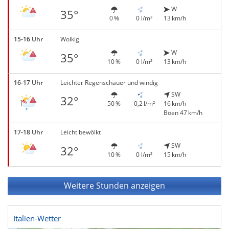
W
35°
0 %
0 l/m²
13 km/h
15-16 Uhr
Wolkig
W
35°
10 %
0 l/m²
13 km/h
16-17 Uhr
Leichter Regenschauer und windig
SW
32°
50 %
0,2 l/m²
16 km/h
Böen 47 km/h
17-18 Uhr
Leicht bewölkt
SW
32°
10 %
0 l/m²
15 km/h
Weitere Stunden anzeigen
Italien-Wetter