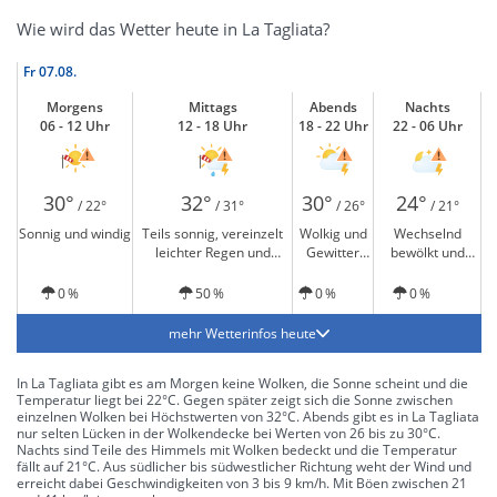
Wie wird das Wetter heute in La Tagliata?
Fr
07.08.
Morgens
Mittags
Abends
Nachts
06 - 12 Uhr
12 - 18 Uhr
18 - 22 Uhr
22 - 06 Uhr
30°
32°
30°
24°
/ 22°
/ 31°
/ 26°
/ 21°
Sonnig und windig
Teils sonnig, vereinzelt
Wolkig und
Wechselnd
leichter Regen und
Gewitter
bewölkt und
Gewitter möglich
möglich
Gewitter möglich
0 %
50 %
0 %
0 %
mehr Wetterinfos heute
In La Tagliata gibt es am Morgen keine Wolken, die Sonne scheint und die
Temperatur liegt bei 22°C. Gegen später zeigt sich die Sonne zwischen
einzelnen Wolken bei Höchstwerten von 32°C. Abends gibt es in La Tagliata
nur selten Lücken in der Wolkendecke bei Werten von 26 bis zu 30°C.
Nachts sind Teile des Himmels mit Wolken bedeckt und die Temperatur
fällt auf 21°C. Aus südlicher bis südwestlicher Richtung weht der Wind und
erreicht dabei Geschwindigkeiten von 3 bis 9 km/h. Mit Böen zwischen 21