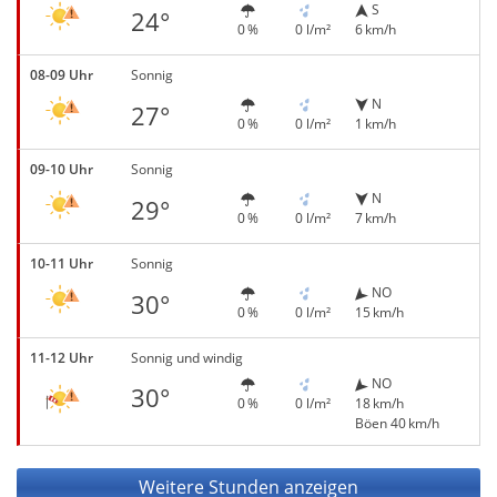
S
24°
0 %
0 l/m²
6 km/h
08-09 Uhr
Sonnig
N
27°
0 %
0 l/m²
1 km/h
09-10 Uhr
Sonnig
N
29°
0 %
0 l/m²
7 km/h
10-11 Uhr
Sonnig
NO
30°
0 %
0 l/m²
15 km/h
11-12 Uhr
Sonnig und windig
NO
30°
0 %
0 l/m²
18 km/h
Böen 40 km/h
Weitere Stunden anzeigen