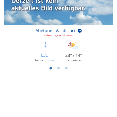
Abetone - Val di Luce
aktuell:
geschlossen
k.A.
23°
/ 14°
heute:
+0 cm
Bergwetter