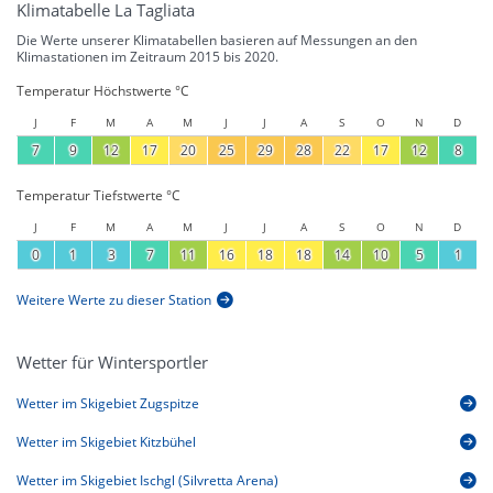
Klimatabelle La Tagliata
Die Werte unserer Klimatabellen basieren auf Messungen an den
Klimastationen im Zeitraum 2015 bis 2020.
Temperatur Höchstwerte °C
J
F
M
A
M
J
J
A
S
O
N
D
7
9
12
17
20
25
29
28
22
17
12
8
Temperatur Tiefstwerte °C
J
F
M
A
M
J
J
A
S
O
N
D
0
1
3
7
11
16
18
18
14
10
5
1
Weitere Werte zu dieser Station
Wetter für Wintersportler
Wetter im Skigebiet Zugspitze
Wetter im Skigebiet Kitzbühel
Wetter im Skigebiet Ischgl (Silvretta Arena)