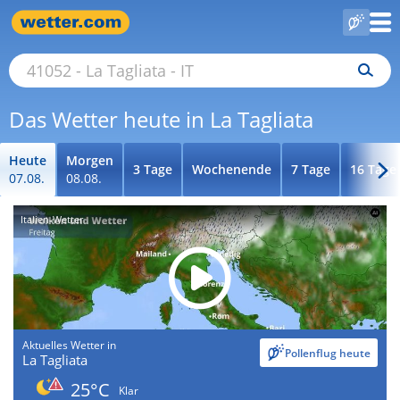
Das Wetter heute in La Tagliata
Heute
Morgen
3 Tage
Wochenende
7 Tage
16 Tage
07.08.
08.08.
Italien-Wetter
Aktuelles Wetter in
Pollenflug heute
La Tagliata
25°C
Klar