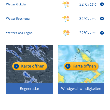
32°C
Wetter Guiglia
/
22°C
32°C
Wetter Rocchetta
/
23°C
32°C
Wetter Casa Togno
/
23°C
Karte öffnen
Karte öffnen
Regenradar
Windgeschwindigkeiten