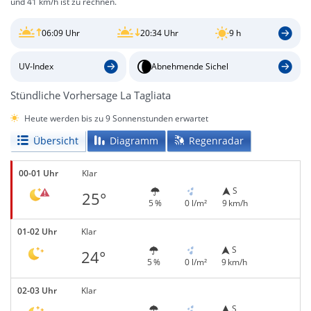
und 41 km/h ist zu rechnen.
06:09 Uhr
20:34 Uhr
9 h
UV-Index
Abnehmende Sichel
Stündliche Vorhersage La Tagliata
Heute werden bis zu 9 Sonnenstunden erwartet
Übersicht
Diagramm
Regenradar
00-01 Uhr
Klar
S
25°
5 %
0 l/m²
9 km/h
01-02 Uhr
Klar
S
24°
5 %
0 l/m²
9 km/h
02-03 Uhr
Klar
S