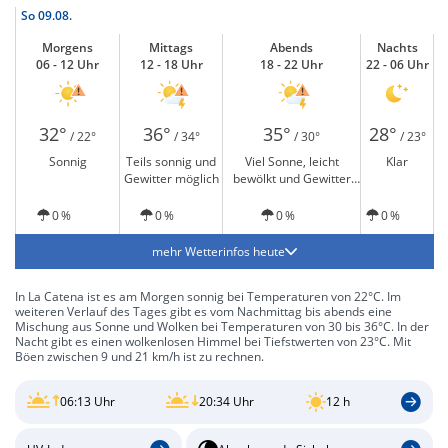
So
09.08.
Morgens
Mittags
Abends
Nachts
06 - 12 Uhr
12 - 18 Uhr
18 - 22 Uhr
22 - 06 Uhr
32°
36°
35°
28°
/ 22°
/ 34°
/ 30°
/ 23°
Sonnig
Teils sonnig und
Viel Sonne, leicht
Klar
Gewitter möglich
bewölkt und Gewitter
möglich
0 %
0 %
0 %
0 %
mehr Wetterinfos heute
In La Catena ist es am Morgen sonnig bei Temperaturen von 22°C. Im
weiteren Verlauf des Tages gibt es vom Nachmittag bis abends eine
Mischung aus Sonne und Wolken bei Temperaturen von 30 bis 36°C. In der
Nacht gibt es einen wolkenlosen Himmel bei Tiefstwerten von 23°C. Mit
Böen zwischen 9 und 21 km/h ist zu rechnen.
06:13 Uhr
20:34 Uhr
12 h