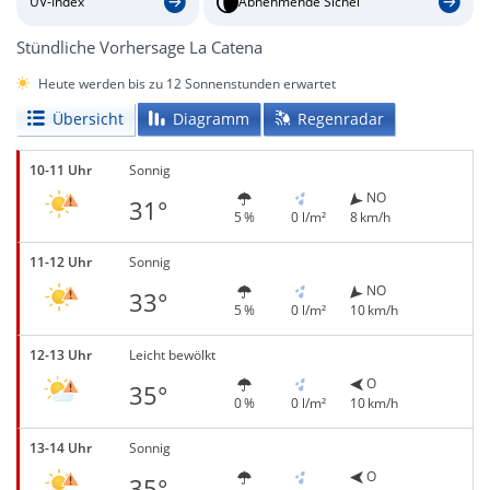
UV-Index
Abnehmende Sichel
Stündliche Vorhersage La Catena
Heute werden bis zu 12 Sonnenstunden erwartet
Übersicht
Diagramm
Regenradar
10-11 Uhr
Sonnig
NO
31°
5 %
0 l/m²
8 km/h
11-12 Uhr
Sonnig
NO
33°
5 %
0 l/m²
10 km/h
12-13 Uhr
Leicht bewölkt
O
35°
0 %
0 l/m²
10 km/h
13-14 Uhr
Sonnig
O
35°