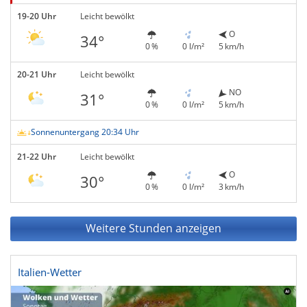
19-20 Uhr
Leicht bewölkt
O
34°
0 %
0 l/m²
5 km/h
20-21 Uhr
Leicht bewölkt
NO
31°
0 %
0 l/m²
5 km/h
Sonnenuntergang 20:34 Uhr
21-22 Uhr
Leicht bewölkt
O
30°
0 %
0 l/m²
3 km/h
Weitere Stunden anzeigen
Italien-Wetter