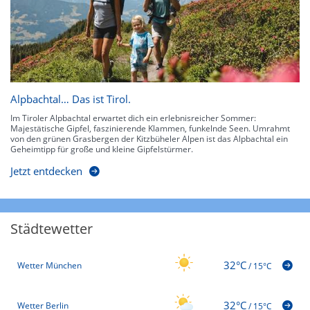
Alpbachtal… Das ist Tirol.
Im Tiroler Alpbachtal erwartet dich ein erlebnisreicher Sommer:
Majestätische Gipfel, faszinierende Klammen, funkelnde Seen. Umrahmt
von den grünen Grasbergen der Kitzbüheler Alpen ist das Alpbachtal ein
Geheimtipp für große und kleine Gipfelstürmer.
Jetzt entdecken
Städtewetter
32°C
Wetter München
/
15°C
32°C
Wetter Berlin
/
15°C