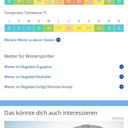
8
10
14
19
22
28
31
30
25
19
13
9
Temperatur Tiefstwerte °C
J
F
M
A
M
J
J
A
S
O
N
D
0
1
4
8
12
17
20
19
15
10
6
1
Weitere Werte zu dieser Station
Wetter für Wintersportler
Wetter im Skigebiet Zugspitze
Wetter im Skigebiet Kitzbühel
Wetter im Skigebiet Ischgl (Silvretta Arena)
Das könnte dich auch interessieren
ANZEIGE