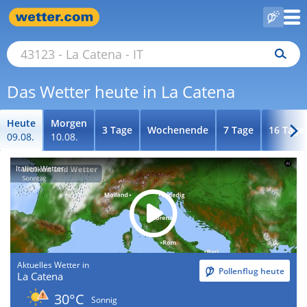
Das Wetter heute in La Catena
Heute
Morgen
3 Tage
Wochenende
7 Tage
16 Tage
09.08.
10.08.
Italien-Wetter
Aktuelles Wetter in
Pollenflug heute
La Catena
30°C
Sonnig