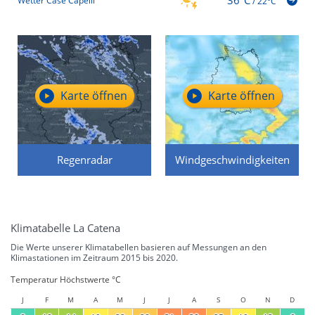
36°C
Wetter Case Capelli
/
22°C
Karte öffnen
Karte öffnen
Regenradar
Windgeschwindigkeiten
Klimatabelle La Catena
Die Werte unserer Klimatabellen basieren auf Messungen an den
Klimastationen im Zeitraum 2015 bis 2020.
Temperatur Höchstwerte °C
J
F
M
A
M
J
J
A
S
O
N
D