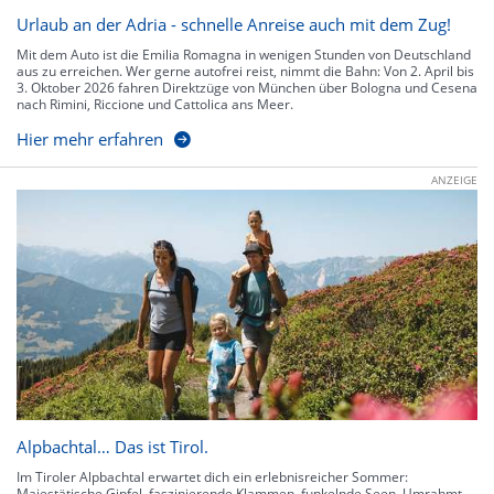
Urlaub an der Adria - schnelle Anreise auch mit dem Zug!
Mit dem Auto ist die Emilia Romagna in wenigen Stunden von Deutschland
aus zu erreichen. Wer gerne autofrei reist, nimmt die Bahn: Von 2. April bis
3. Oktober 2026 fahren Direktzüge von München über Bologna und Cesena
nach Rimini, Riccione und Cattolica ans Meer.
Hier mehr erfahren
ANZEIGE
Alpbachtal… Das ist Tirol.
Im Tiroler Alpbachtal erwartet dich ein erlebnisreicher Sommer:
Majestätische Gipfel, faszinierende Klammen, funkelnde Seen. Umrahmt