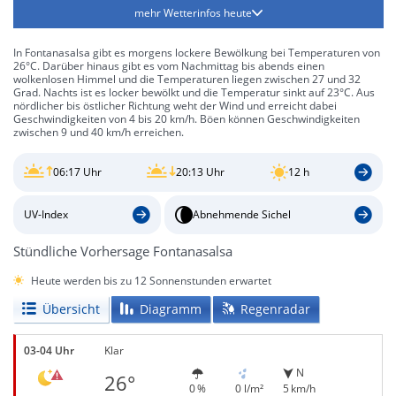
mehr Wetterinfos heute
In Fontanasalsa gibt es morgens lockere Bewölkung bei Temperaturen von
26°C. Darüber hinaus gibt es vom Nachmittag bis abends einen
wolkenlosen Himmel und die Temperaturen liegen zwischen 27 und 32
Grad. Nachts ist es locker bewölkt und die Temperatur sinkt auf 23°C. Aus
nördlicher bis östlicher Richtung weht der Wind und erreicht dabei
Geschwindigkeiten von 4 bis 20 km/h. Böen können Geschwindigkeiten
zwischen 9 und 40 km/h erreichen.
06:17 Uhr
20:13 Uhr
12 h
UV-Index
Abnehmende Sichel
Stündliche Vorhersage Fontanasalsa
Heute werden bis zu 12 Sonnenstunden erwartet
Übersicht
Diagramm
Regenradar
03-04 Uhr
Klar
N
26°
0 %
0 l/m²
5 km/h