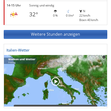
14-15 Uhr
Sonnig und windig
N
32°
0 %
0 l/m²
22 km/h
Böen 40 km/h
Weitere Stunden anzeigen
Italien-Wetter