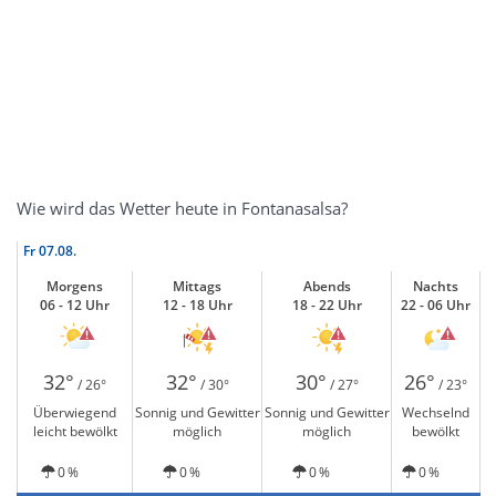
Wie wird das Wetter heute in Fontanasalsa?
Fr
07.08.
Morgens
Mittags
Abends
Nachts
06 - 12 Uhr
12 - 18 Uhr
18 - 22 Uhr
22 - 06 Uhr
32°
32°
30°
26°
/ 26°
/ 30°
/ 27°
/ 23°
Überwiegend
Sonnig und Gewitter
Sonnig und Gewitter
Wechselnd
leicht bewölkt
möglich
möglich
bewölkt
0 %
0 %
0 %
0 %