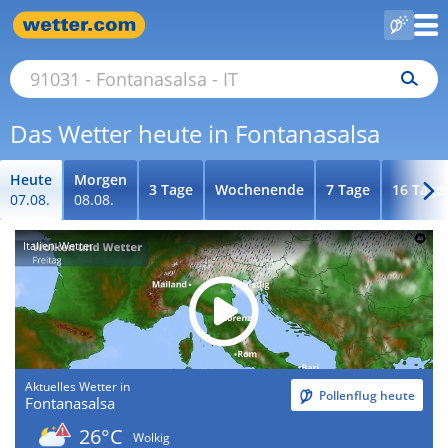
Das Wetter heute in Fontanasalsa
Heute
Morgen
3 Tage
Wochenende
7 Tage
16 Tage
07.08.
08.08.
Italien-Wetter
Aktuelles Wetter in
Pollenflug heute
Fontanasalsa
26°C
Wolkig