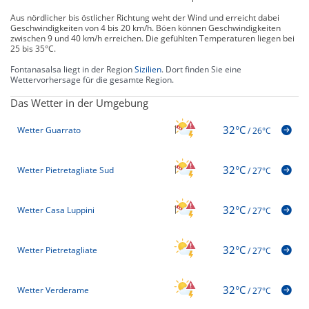
Aus nördlicher bis östlicher Richtung weht der Wind und erreicht dabei
Geschwindigkeiten von 4 bis 20 km/h. Böen können Geschwindigkeiten
zwischen 9 und 40 km/h erreichen. Die gefühlten Temperaturen liegen bei
25 bis 35°C.
Fontanasalsa liegt in der Region
Sizilien
. Dort finden Sie eine
Wettervorhersage für die gesamte Region.
Das Wetter in der Umgebung
32°C
Wetter Guarrato
/
26°C
32°C
Wetter Pietretagliate Sud
/
27°C
32°C
Wetter Casa Luppini
/
27°C
32°C
Wetter Pietretagliate
/
27°C
32°C
Wetter Verderame
/
27°C