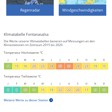
Regenradar
Windgeschwindigkeiten
Klimatabelle Fontanasalsa
Die Werte unserer Klimatabellen basieren auf Messungen an den
Klimastationen im Zeitraum 2015 bis 2020.
Temperatur Höchstwerte °C
J
F
M
A
M
J
J
A
S
O
N
D
14
15
16
20
23
28
32
31
28
23
19
15
Temperatur Tiefstwerte °C
J
F
M
A
M
J
J
A
S
O
N
D
8
8
10
11
15
19
22
22
20
17
13
10
Weitere Werte zu dieser Station