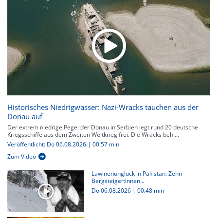
Historisches Niedrigwasser: Nazi-Wracks tauchen aus der
Donau auf
Der extrem niedrige Pegel der Donau in Serbien legt rund 20 deutsche
Kriegsschiffe aus dem Zweiten Weltkrieg frei. Die Wracks behi...
Veröffentlicht: Do 06.08.2026 | 00:57 min
Zum Video
Lawinenunglück in Pakistan: Zehn
Bergsteiger:innen...
Do 06.08.2026
|
00:48 min