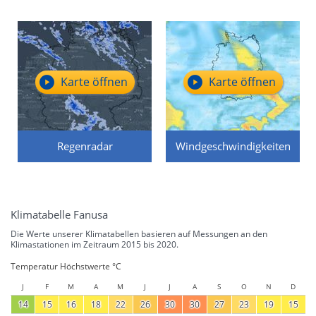
Karte öffnen
Karte öffnen
Regenradar
Windgeschwindigkeiten
Klimatabelle Fanusa
Die Werte unserer Klimatabellen basieren auf Messungen an den
Klimastationen im Zeitraum 2015 bis 2020.
Temperatur Höchstwerte °C
J
F
M
A
M
J
J
A
S
O
N
D
14
15
16
18
22
26
30
30
27
23
19
15