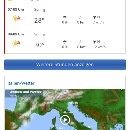
07-08 Uhr
Sonnig
N
28°
0 %
0 l/m²
7 km/h
08-09 Uhr
Sonnig
N
30°
0 %
0 l/m²
12 km/h
Weitere Stunden anzeigen
Italien-Wetter