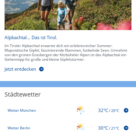
Alpbachtal… Das ist Tirol.
Im Tiroler Alpbachtal erwartet dich ein erlebnisreicher Sommer:
Majestätische Gipfel, faszinierende Klammen, funkelnde Seen. Umrahmt
von den grünen Grasbergen der Kitzbüheler Alpen ist das Alpbachtal ein
Geheimtipp für große und kleine Gipfelstürmer.
Jetzt entdecken
Städtewetter
32°C
Wetter München
/
20°C
30°C
Wetter Berlin
/
21°C