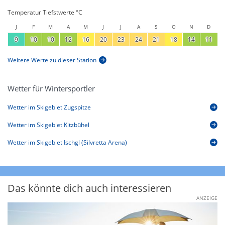
Temperatur Tiefstwerte °C
J
F
M
A
M
J
J
A
S
O
N
D
9
10
10
12
16
20
23
24
21
18
14
11
Weitere Werte zu dieser Station
Wetter für Wintersportler
Wetter im Skigebiet Zugspitze
Wetter im Skigebiet Kitzbühel
Wetter im Skigebiet Ischgl (Silvretta Arena)
Das könnte dich auch interessieren
ANZEIGE