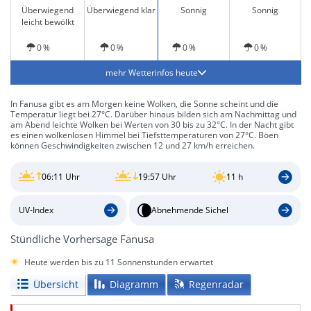
Überwiegend
Überwiegend klar
Sonnig
Sonnig
leicht bewölkt
0 %
0 %
0 %
0 %
mehr Wetterinfos heute
In Fanusa gibt es am Morgen keine Wolken, die Sonne scheint und die
Temperatur liegt bei 27°C. Darüber hinaus bilden sich am Nachmittag und
am Abend leichte Wolken bei Werten von 30 bis zu 32°C. In der Nacht gibt
es einen wolkenlosen Himmel bei Tiefsttemperaturen von 27°C. Böen
können Geschwindigkeiten zwischen 12 und 27 km/h erreichen.
06:11 Uhr
19:57 Uhr
11 h
UV-Index
Abnehmende Sichel
Stündliche Vorhersage Fanusa
Heute werden bis zu 11 Sonnenstunden erwartet
Übersicht
Diagramm
Regenradar