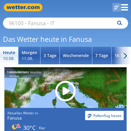
Das Wetter heute in Fanusa
Heute
Morgen
3 Tage
Wochenende
7 Tage
16 Tage
10.08.
11.08.
Italien-Wetter
Aktuelles Wetter in
Pollenflug heute
Fanusa
30°C
Klar