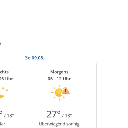
?
So
09.08.
chts
Morgens
 06 Uhr
06 - 12 Uhr
°
27°
/ 18°
/ 18°
lar
Überwiegend sonnig