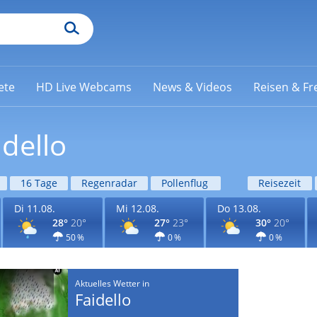
ete
HD Live Webcams
News & Videos
Reisen & Fre
idello
16 Tage
Regenradar
Pollenflug
Reisezeit
Di 11.08.
Mi 12.08.
Do 13.08.
28°
20°
27°
23°
30°
20°
50 %
0 %
0 %
Aktuelles Wetter in
Faidello