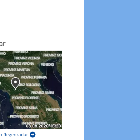
ar
n Regenradar