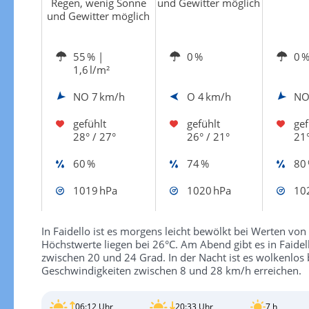
Regen, wenig Sonne
und Gewitter möglich
und Gewitter möglich
55 %
|
0 %
0 
1,6 l/m²
NO
7 km/h
O
4 km/h
N
gefühlt
gefühlt
gef
28° / 27°
26° / 21°
21°
60 %
74 %
80
1019 hPa
1020 hPa
10
In Faidello ist es morgens leicht bewölkt bei Werten von
Höchstwerte liegen bei 26°C. Am Abend gibt es in Faide
zwischen 20 und 24 Grad. In der Nacht ist es wolkenlos
Geschwindigkeiten zwischen 8 und 28 km/h erreichen.
06:12 Uhr
20:33 Uhr
7 h