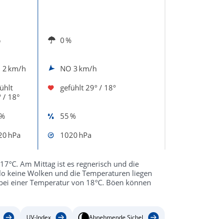
%
0 %
O
2 km/h
NO
3 km/h
ühlt
gefühlt
29° / 18°
 / 18°
 %
55 %
20 hPa
1020 hPa
 17°C. Am Mittag ist es regnerisch und die
llo keine Wolken und die Temperaturen liegen
 bei einer Temperatur von 18°C. Böen können
UV-Index
Abnehmende Sichel