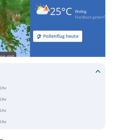
25°C
Wolkig
Feedback geben
Pollenflug heute
 Uhr
 Uhr
 Uhr
 Uhr