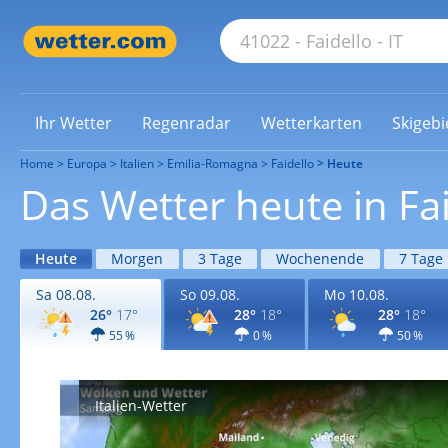
Ihr Wetter
Regenradar
Wetterkarten
Skigebi
Home
Europa
Italien
Emilia-Romagna
Faidello
Heute
Das Wetter heute in Fa
Heute
Morgen
3 Tage
Wochenende
7 Tage
Sa 08.08.
So 09.08.
Mo 10.08.
26°
17°
28°
18°
28°
18°
55 %
0 %
50 %
Italien-Wetter