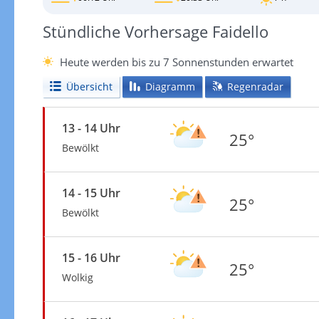
Stündliche Vorhersage Faidello
Heute werden bis zu 7 Sonnenstunden erwartet
Übersicht
Diagramm
Regenradar
13 - 14 Uhr
25°
Bewölkt
14 - 15 Uhr
25°
Bewölkt
15 - 16 Uhr
25°
Wolkig