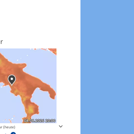
r
Windgeschwindigkeite
r (heute)
Windgeschwindigkeiten in 3h