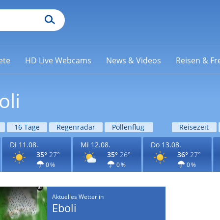
ete
HD Live Webcams
News & Videos
Reisen & Fre
oli
16 Tage
Regenradar
Pollenflug
Reisezeit
Di 11.08.
Mi 12.08.
Do 13.08.
35°
27°
35°
26°
36°
27°
0 %
0 %
0 %
Aktuelles Wetter in
Eboli