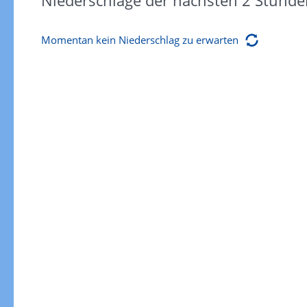
Niederschläge der nächsten 2 Stunde
Momentan kein Niederschlag zu erwarten
Gewitterrisiko
Gewitterrisiko in 3h