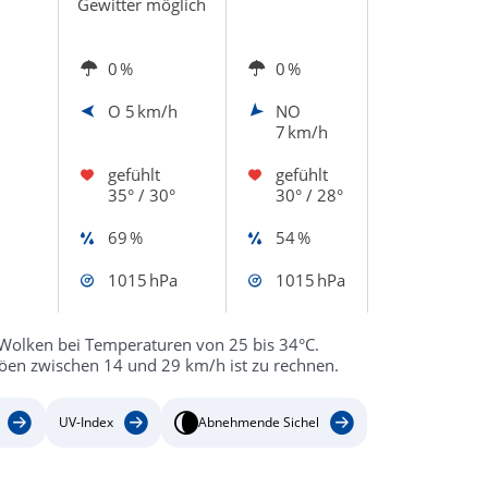
Gewitter möglich
0 %
0 %
O
5 km/h
NO
7 km/h
gefühlt
gefühlt
35° / 30°
30° / 28°
69 %
54 %
1015 hPa
1015 hPa
n Wolken bei Temperaturen von 25 bis 34°C.
Böen zwischen 14 und 29 km/h ist zu rechnen.
UV-Index
Abnehmende Sichel