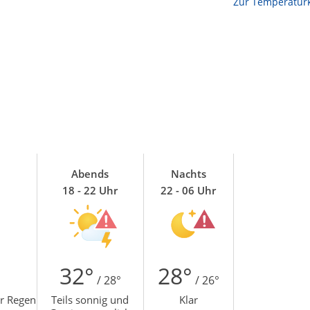
Zur Temperaturk
Abends
Nachts
18 - 22 Uhr
22 - 06 Uhr
32°
28°
/ 28°
/ 26°
er Regen
Teils sonnig und
Klar