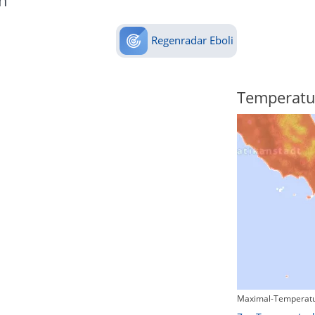
n
Regenradar Eboli
Regenradar
Temperatu
Maximal-Temperatu
Zum animierten Regenradar