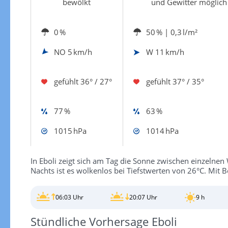
bewölkt
und Gewitter möglich
0 %
50 %
| 0,3 l/m²
NO
5 km/h
W
11 km/h
gefühlt
36° / 27°
gefühlt
37° / 35°
77 %
63 %
1015 hPa
1014 hPa
In Eboli zeigt sich am Tag die Sonne zwischen einzelne
Nachts ist es wolkenlos bei Tiefstwerten von 26°C. Mit 
06:03 Uhr
20:07 Uhr
9 h
Stündliche Vorhersage Eboli