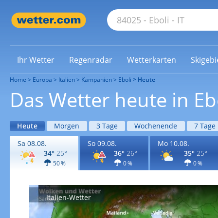
Ihr Wetter
Regenradar
Wetterkarten
Skigebi
Home
Europa
Italien
Kampanien
Eboli
Heute
Das Wetter heute in Eb
Heute
Morgen
3 Tage
Wochenende
7 Tage
Sa 08.08.
So 09.08.
Mo 10.08.
34°
25°
36°
26°
35°
25°
50 %
0 %
0 %
Italien-Wetter