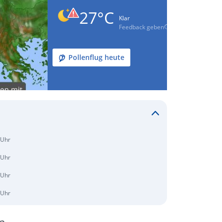
27°C
Klar
Feedback geben
Pollenflug heute
 Uhr
 Uhr
 Uhr
 Uhr