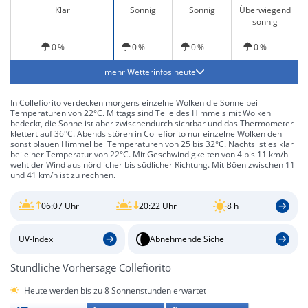
Klar
Sonnig
Sonnig
Überwiegend
sonnig
0 %
0 %
0 %
0 %
mehr Wetterinfos heute
In Collefiorito verdecken morgens einzelne Wolken die Sonne bei
Temperaturen von 22°C. Mittags sind Teile des Himmels mit Wolken
bedeckt, die Sonne ist aber zwischendurch sichtbar und das Thermometer
klettert auf 36°C. Abends stören in Collefiorito nur einzelne Wolken den
sonst blauen Himmel bei Temperaturen von 25 bis 32°C. Nachts ist es klar
bei einer Temperatur von 22°C. Mit Geschwindigkeiten von 4 bis 11 km/h
weht der Wind aus nördlicher bis südlicher Richtung. Mit Böen zwischen 11
und 41 km/h ist zu rechnen.
06:07 Uhr
20:22 Uhr
8 h
UV-Index
Abnehmende Sichel
Stündliche Vorhersage Collefiorito
Heute werden bis zu 8 Sonnenstunden erwartet