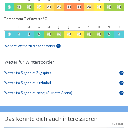
8
10
13
17
20
26
30
30
24
19
13
10
Temperatur Tiefstwerte °C
J
F
M
A
M
J
J
A
S
O
N
D
0
1
3
6
10
14
18
18
13
10
6
1
Weitere Werte zu dieser Station
Wetter für Wintersportler
Wetter im Skigebiet Zugspitze
Wetter im Skigebiet Kitzbühel
Wetter im Skigebiet Ischgl (Silvretta Arena)
Das könnte dich auch interessieren
ANZEIGE