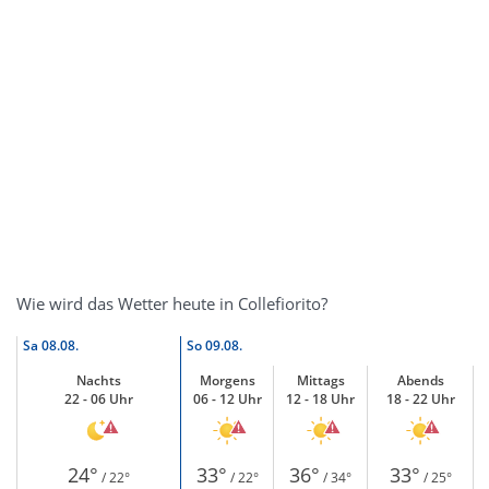
Wie wird das Wetter heute in Collefiorito?
Sa
08.08.
So
09.08.
Nachts
Morgens
Mittags
Abends
22 - 06 Uhr
06 - 12 Uhr
12 - 18 Uhr
18 - 22 Uhr
24°
33°
36°
33°
/ 22°
/ 22°
/ 34°
/ 25°