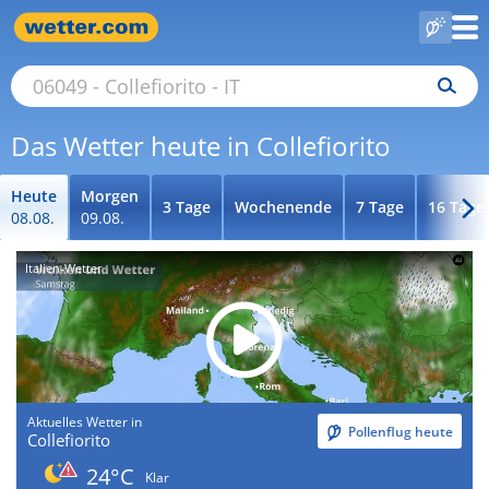
Das Wetter heute in Collefiorito
Heute
Morgen
3 Tage
Wochenende
7 Tage
16 Tage
08.08.
09.08.
Italien-Wetter
Aktuelles Wetter in
Pollenflug heute
Collefiorito
24°C
Klar