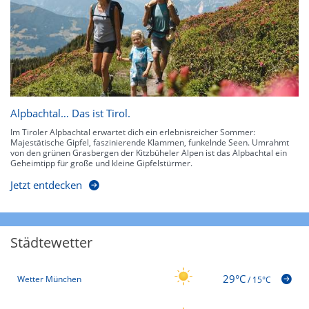
Alpbachtal… Das ist Tirol.
Im Tiroler Alpbachtal erwartet dich ein erlebnisreicher Sommer:
Majestätische Gipfel, faszinierende Klammen, funkelnde Seen. Umrahmt
von den grünen Grasbergen der Kitzbüheler Alpen ist das Alpbachtal ein
Geheimtipp für große und kleine Gipfelstürmer.
Jetzt entdecken
Städtewetter
29°C
Wetter München
/
15°C