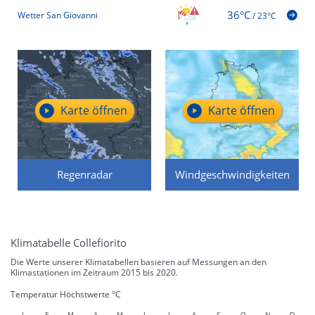
36°C
Wetter San Giovanni
/
23°C
Karte öffnen
Karte öffnen
Regenradar
Windgeschwindigkeiten
Klimatabelle Collefiorito
Die Werte unserer Klimatabellen basieren auf Messungen an den
Klimastationen im Zeitraum 2015 bis 2020.
Temperatur Höchstwerte °C
J
F
M
A
M
J
J
A
S
O
N
D