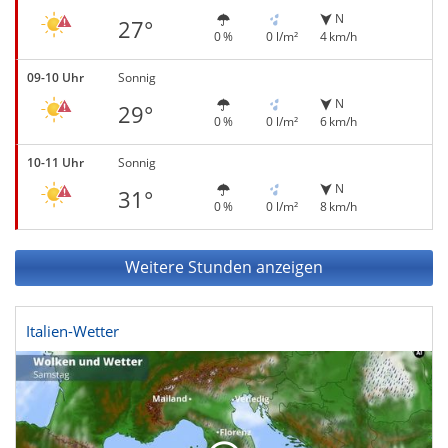
N
27°
0 %
0 l/m²
4 km/h
09-10 Uhr
Sonnig
N
29°
0 %
0 l/m²
6 km/h
10-11 Uhr
Sonnig
N
31°
0 %
0 l/m²
8 km/h
Weitere Stunden anzeigen
Italien-Wetter