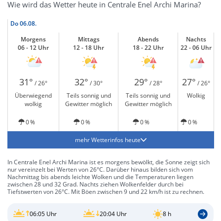
Wie wird das Wetter heute in Centrale Enel Archi Marina?
Do
06.08.
Morgens
Mittags
Abends
Nachts
06 - 12 Uhr
12 - 18 Uhr
18 - 22 Uhr
22 - 06 Uhr
31°
32°
29°
27°
/ 26°
/ 30°
/ 28°
/ 26°
Überwiegend
Teils sonnig und
Teils sonnig und
Wolkig
wolkig
Gewitter möglich
Gewitter möglich
0 %
0 %
0 %
0 %
mehr Wetterinfos heute
In Centrale Enel Archi Marina ist es morgens bewölkt, die Sonne zeigt sich
nur vereinzelt bei Werten von 26°C. Darüber hinaus bilden sich vom
Nachmittag bis abends leichte Wolken und die Temperaturen liegen
zwischen 28 und 32 Grad. Nachts ziehen Wolkenfelder durch bei
Tiefstwerten von 26°C. Mit Böen zwischen 9 und 22 km/h ist zu rechnen.
06:05 Uhr
20:04 Uhr
8 h