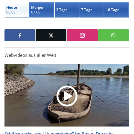
Heute
Morgen
3 Tage
7 Tage
16 Tage
06.08.
07.08.
Webvideos aus aller Welt
Schiffswracks und "Hungersteine" im Rhein: Dürre in