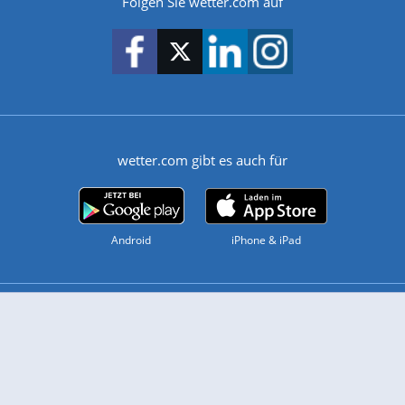
Folgen Sie wetter.com auf
wetter.com gibt es auch für
Android
iPhone & iPad
Wetter
Videovorhersagen
Kolumnen
Unwetterwarnungen
wetter.com Deutschland
wetter.com Schweiz
wetter.com Österreich
Werben
Homepage Widget
Wetter API
Wetter- und Geodaten - meteonomiqs.com
tiempo.es
meteos24.fr
ilmeteo24.it
pogoda24.pl
weather24.co.uk
Widgets
Regenradar
Windgeschwindigkeiten
Temperatur
Sonnenschein
Wassertemperatur
Mobiles Wetter