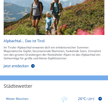
Alpbachtal… Das ist Tirol.
Im Tiroler Alpbachtal erwartet dich ein erlebnisreicher Sommer:
Majestätische Gipfel, faszinierende Klammen, funkelnde Seen. Umrahmt
von den grünen Grasbergen der Kitzbüheler Alpen ist das Alpbachtal ein
Geheimtipp für große und kleine Gipfelstürmer.
Jetzt entdecken
Städtewetter
26°C
Wetter München
/
20°C