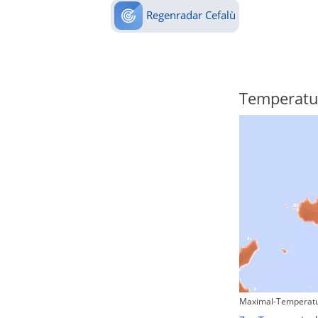
Regenradar Cefalù
Regenradar
Temperatu
Maximal-Temperatu
Zum animierten Regenradar