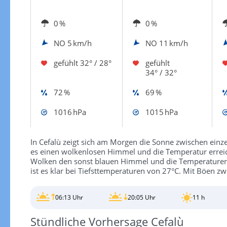
0 %
0 %
NO
5 km/h
NO
11 km/h
gefühlt
32° / 28°
gefühlt
34° / 32°
72 %
69 %
1016 hPa
1015 hPa
In Cefalù zeigt sich am Morgen die Sonne zwischen einz
es einen wolkenlosen Himmel und die Temperatur erreic
Wolken den sonst blauen Himmel und die Temperaturen 
ist es klar bei Tiefsttemperaturen von 27°C. Mit Böen z
06:13 Uhr
20:05 Uhr
11 h
Stündliche Vorhersage Cefalù