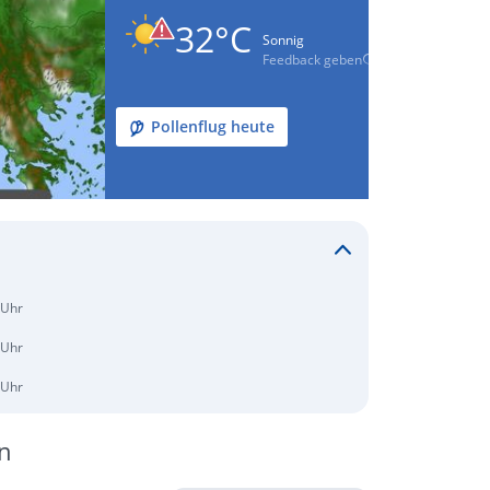
32°C
Sonnig
Feedback geben
Pollenflug heute
 Uhr
 Uhr
 Uhr
n