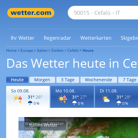
Ihr Wetter
Regenradar
Wetterkarten
Skigebi
Home
Europa
Italien
Sizilien
Cefalù
Heute
Das Wetter heute in Ce
Heute
Morgen
3 Tage
Wochenende
7 Tage
So 09.08.
Mo 10.08.
Di 11.08.
31°
26°
31°
27°
31°
28°
0 %
0 %
0 %
Italien-Wetter