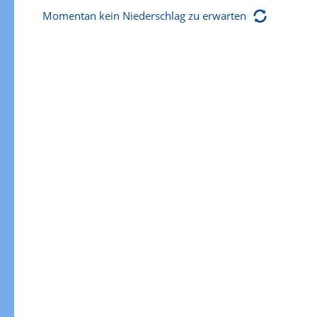
Momentan kein Niederschlag zu erwarten
Gewitterrisiko
Gewitterrisiko in 3h