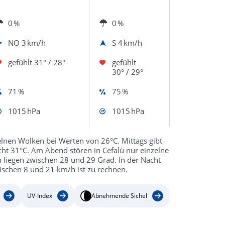
0 %
0 %
NO
3 km/h
S
4 km/h
gefühlt
31° / 28°
gefühlt
30° / 29°
71 %
75 %
1015 hPa
1015 hPa
elnen Wolken bei Werten von 26°C. Mittags gibt
ht 31°C. Am Abend stören in Cefalù nur einzelne
liegen zwischen 28 und 29 Grad. In der Nacht
wischen 8 und 21 km/h ist zu rechnen.
UV-Index
Abnehmende Sichel