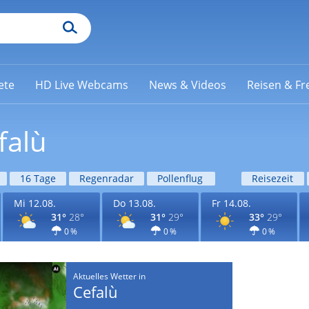
ete
HD Live Webcams
News & Videos
Reisen & Fre
falù
16 Tage
Regenradar
Pollenflug
Reisezeit
Mi 12.08.
Do 13.08.
Fr 14.08.
31°
28°
31°
29°
33°
29°
0 %
0 %
0 %
Aktuelles Wetter in
Cefalù