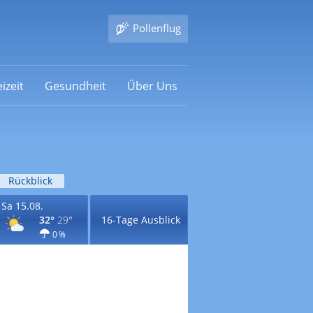
Pollenflug
izeit
Gesundheit
Über Uns
Rückblick
Sa 15.08.
32°
29°
16-Tage Ausblick
0 %