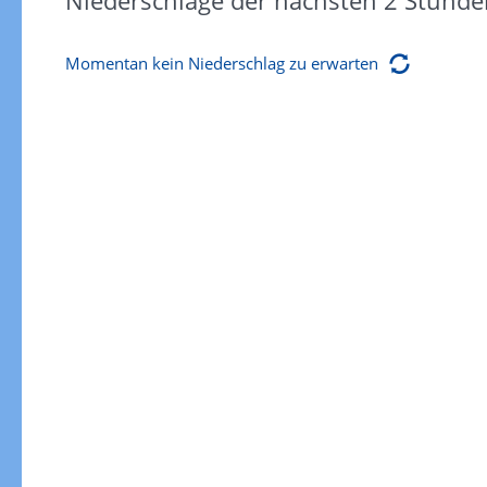
Niederschläge der nächsten 2 Stunde
Momentan kein Niederschlag zu erwarten
Gewitterrisiko
Gewitterrisiko in 3h