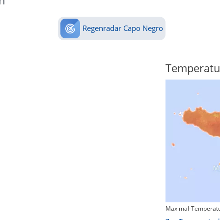
n
Regenradar Capo Negro
Regenradar
Temperatu
Maximal-Temperatu
Zum animierten Regenradar