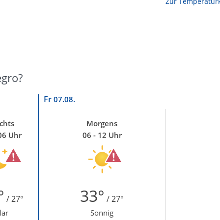
Zur Temperaturk
egro?
Fr
07.08.
chts
Morgens
06 Uhr
06 - 12 Uhr
°
33°
/ 27°
/ 27°
lar
Sonnig