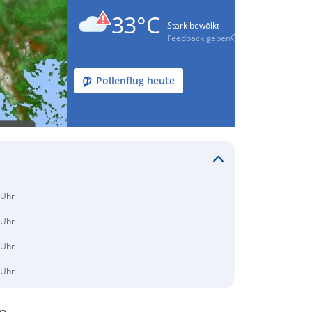
33°C
Stark bewölkt
Feedback geben
Pollenflug heute
 Uhr
 Uhr
 Uhr
 Uhr