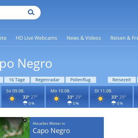
ete
HD Live Webcams
News & Videos
Reisen & Fre
apo Negro
16 Tage
Regenradar
Pollenflug
Reisezeit
So 09.08.
Mo 10.08.
Di 11.08.
33°
27°
33°
29°
33°
29°
0 %
0 %
0 %
Aktuelles Wetter in
Capo Negro