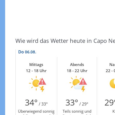
Zur Gewitterrisikokarte
Wie wird das Wetter heute in Capo N
Do
06.08.
Mittags
Abends
Na
12 - 18 Uhr
18 - 22 Uhr
22 - 
34°
33°
29
/ 33°
/ 29°
Überwiegend sonnig
Teils sonnig und
K