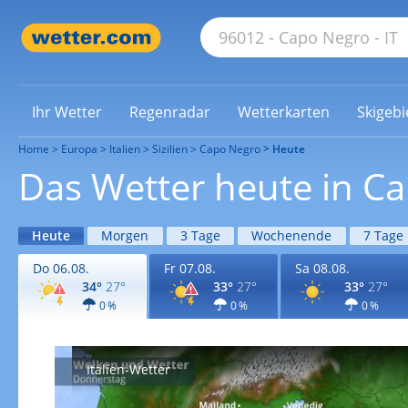
Ihr Wetter
Regenradar
Wetterkarten
Skigebi
Home
Europa
Italien
Sizilien
Capo Negro
Heute
Das Wetter heute in C
Heute
Morgen
3 Tage
Wochenende
7 Tage
Do 06.08.
Fr 07.08.
Sa 08.08.
34°
27°
33°
27°
33°
27°
0 %
0 %
0 %
Italien-Wetter