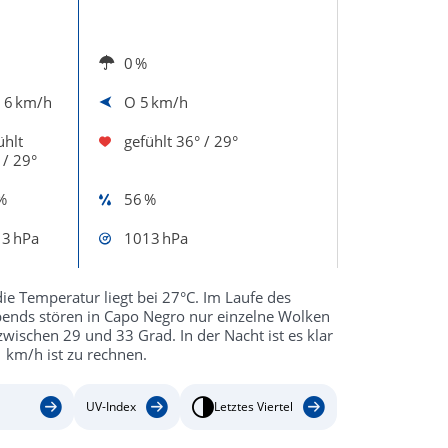
0 %
W
6 km/h
O
5 km/h
ühlt
gefühlt
36° / 29°
 / 29°
%
56 %
3 hPa
1013 hPa
e Temperatur liegt bei 27°C. Im Laufe des
bends stören in Capo Negro nur einzelne Wolken
ischen 29 und 33 Grad. In der Nacht ist es klar
 km/h ist zu rechnen.
UV-Index
Letztes Viertel