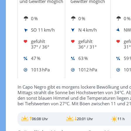
und Gewitter möglich
Gewitter möglich
0 %
0 %
0 %
SO
11 km/h
N
4 km/h
N
gefühlt
gefühlt
gef
37° / 36°
36° / 31°
31°
47 %
63 %
59 
1013 hPa
1012 hPa
101
In Capo Negro gibt es morgens lockere Bewölkung und di
Mittags strahlt die Sonne bei Höchstwerten von 34°C. A
den sonst blauen Himmel und die Temperaturen liegen zw
bei Tiefstwerten von 27°C. Mit Böen zwischen 11 und 21
06:08 Uhr
20:01 Uhr
11 h