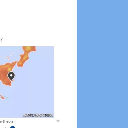
r
Windgeschwindigkeite
r (heute)
Windgeschwindigkeiten in 3h