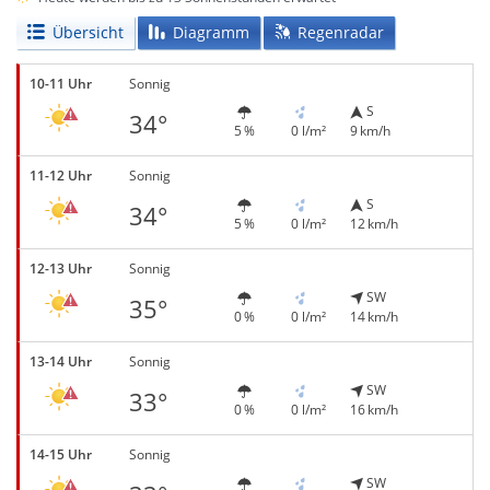
Übersicht
Diagramm
Regenradar
10-11 Uhr
Sonnig
S
34°
5 %
0 l/m²
9 km/h
11-12 Uhr
Sonnig
S
34°
5 %
0 l/m²
12 km/h
12-13 Uhr
Sonnig
SW
35°
0 %
0 l/m²
14 km/h
13-14 Uhr
Sonnig
SW
33°
0 %
0 l/m²
16 km/h
14-15 Uhr
Sonnig
SW