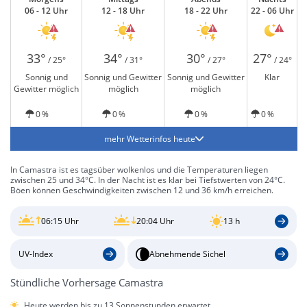
06 - 12 Uhr
12 - 18 Uhr
18 - 22 Uhr
22 - 06 Uhr
33°
34°
30°
27°
/ 25°
/ 31°
/ 27°
/ 24°
Sonnig und
Sonnig und Gewitter
Sonnig und Gewitter
Klar
Gewitter möglich
möglich
möglich
0 %
0 %
0 %
0 %
mehr Wetterinfos heute
In Camastra ist es tagsüber wolkenlos und die Temperaturen liegen
zwischen 25 und 34°C. In der Nacht ist es klar bei Tiefstwerten von 24°C.
Böen können Geschwindigkeiten zwischen 12 und 36 km/h erreichen.
06:15 Uhr
20:04 Uhr
13 h
UV-Index
Abnehmende Sichel
Stündliche Vorhersage Camastra
Heute werden bis zu 13 Sonnenstunden erwartet