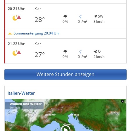
20-21 Uhr
Klar
SW
28°
0 %
0 l/m²
3 km/h
Sonnenuntergang 20:04 Uhr
21-22 Uhr
Klar
O
27°
0 %
0 l/m²
2 km/h
Weitere Stunden anzeigen
Italien-Wetter