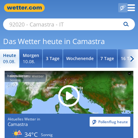
Das Wetter heute in Camastra
Heute
Morgen
3 Tage
Wochenende
7 Tage
16 Tage
09.08.
10.08.
Italien-Wetter
Aktuelles Wetter in
Pollenflug heute
Camastra
34°C
Sonnig