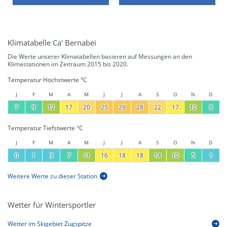
Klimatabelle Ca' Bernabei
Die Werte unserer Klimatabellen basieren auf Messungen an den
Klimastationen im Zeitraum 2015 bis 2020.
Temperatur Höchstwerte °C
J
F
M
A
M
J
J
A
S
O
N
D
7
9
12
17
20
25
29
28
22
17
12
8
Temperatur Tiefstwerte °C
J
F
M
A
M
J
J
A
S
O
N
D
0
1
3
7
11
16
18
18
14
10
5
1
Weitere Werte zu dieser Station
Wetter für Wintersportler
Wetter im Skigebiet Zugspitze