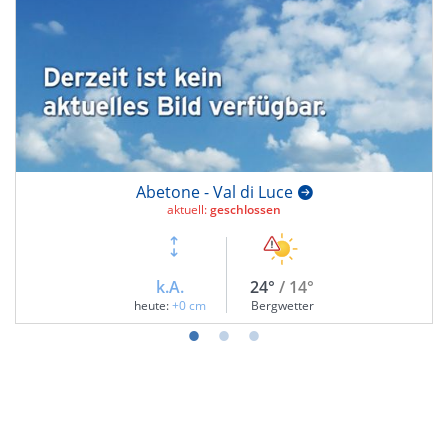
Abetone - Val di Luce
aktuell:
geschlossen
k.A.
24°
/ 14°
heute:
+0 cm
Bergwetter