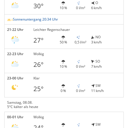
O
30°
10 %
0 l/m²
6 km/h
Sonnenuntergang 20:34 Uhr
21-22 Uhr
Leichter Regenschauer
NO
27°
50 %
0,5 l/m²
3 km/h
22-23 Uhr
Wolkig
SO
26°
10 %
0 l/m²
7 km/h
23-00 Uhr
Klar
SW
25°
0 %
0 l/m²
11 km/h
Samstag, 08.08.
5°C kälter als heute
00-01 Uhr
Wolkig
SW
24°