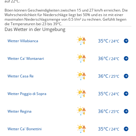
auf 22°C.
Böen können Geschwindigkeiten zwischen 15 und 27 km/h erreichen. Die
Wahrscheinlichkeit für Niederschläge liegt bei 50% und es ist mit einer
maximalen Niederschlagsmenge von 0.5 l/m² zu rechnen. Gefühlt liegen
die Temperaturen bei 23 bis 39°C.
Das Wetter in der Umgebung
35°C
Wetter Villabianca
/
24°C
36°C
Wetter Ca' Montanari
/
24°C
36°C
Wetter Casa Re
/
25°C
35°C
Wetter Poggio di Sopra
/
24°C
36°C
Wetter Regina
/
25°C
35°C
Wetter Ca' Bonettini
/
24°C