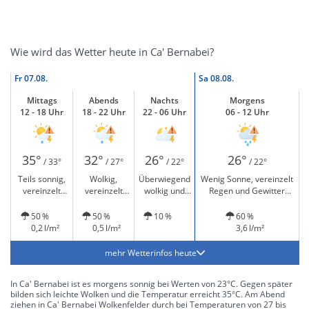
Wie wird das Wetter heute in Ca' Bernabei?
Fr
07.08.
Sa
08.08.
Mittags
Abends
Nachts
Morgens
12 - 18 Uhr
18 - 22 Uhr
22 - 06 Uhr
06 - 12 Uhr
35°
32°
26°
26°
/ 33°
/ 27°
/ 22°
/ 22°
Teils sonnig,
Wolkig,
Überwiegend
Wenig Sonne, vereinzelt
vereinzelt
vereinzelt
wolkig und
Regen und Gewitter
leichter Regen
leichter Regen
Gewitter
möglich
und Gewitter
und Gewitter
möglich
50 %
50 %
10 %
60 %
möglich
möglich
0,2 l/m²
0,5 l/m²
3,6 l/m²
mehr Wetterinfos heute
In Ca' Bernabei ist es morgens sonnig bei Werten von 23°C. Gegen später
bilden sich leichte Wolken und die Temperatur erreicht 35°C. Am Abend
ziehen in Ca' Bernabei Wolkenfelder durch bei Temperaturen von 27 bis