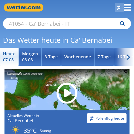
Das Wetter heute in Ca' Bernabei
Heute
Morgen
3 Tage
Wochenende
7 Tage
16 Tage
07.08.
08.08.
Italien-Wetter
Aktuelles Wetter in
Pollenflug heute
Ca' Bernabei
35°C
Sonnig