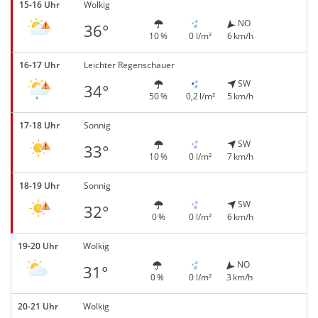
15-16 Uhr
Wolkig
NO
36°
10 %
0 l/m²
6 km/h
16-17 Uhr
Leichter Regenschauer
SW
34°
50 %
0,2 l/m²
5 km/h
17-18 Uhr
Sonnig
SW
33°
10 %
0 l/m²
7 km/h
18-19 Uhr
Sonnig
SW
32°
0 %
0 l/m²
6 km/h
19-20 Uhr
Wolkig
NO
31°
0 %
0 l/m²
3 km/h
20-21 Uhr
Wolkig