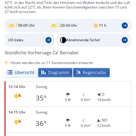
32°C. In der Nacht sind Teile des Himmels mit Wolken bedeckt und die Luft
kühlt sich auf 22°C ab. Böen können Geschwindigkeiten zwischen 15 und
27 km/h erreichen.
06:09 Uhr
20:34 Uhr
11 h
UV-Index
Abnehmende Sichel
Stündliche Vorhersage Ca' Bernabei
Heute werden bis zu 11 Sonnenstunden erwartet
Übersicht
Diagramm
Regenradar
13-14 Uhr
Sonnig
O
35°
5 %
0 l/m²
14 km/h
14-15 Uhr
Sonnig
NO
36°
5 %
0 l/m²
12 km/h