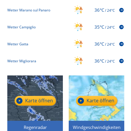
36°C
Wetter Marano sul Panaro
/
24°C
35°C
Wetter Campiglio
/
24°C
36°C
Wetter Gatta
/
24°C
36°C
Wetter Migliorara
/
24°C
Karte öffnen
Karte öffnen
Regenradar
Windgeschwindigkeiten