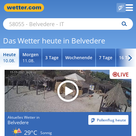
Das Wetter heute in Belvedere
Heute
Morgen
3 Tage
Wochenende
7 Tage
16 Tage
10.08.
11.08.
LIVE
Aktuelles Wetter in
Pollenflug heute
Belvedere
29°C
Sonnig