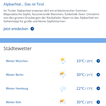
Alpbachtal… Das ist Tirol.
Im Tiroler Alpbachtal erwartet dich ein erlebnisreicher Sommer:
Majestätische Gipfel, faszinierende Klammen, funkelnde Seen. Umrahmt
von den grünen Grasbergen der Kitzbüheler Alpen ist das Alpbachtal ein
Geheimtipp für große und kleine Gipfelstürmer.
Jetzt entdecken
Städtewetter
33°C
Wetter München
/
20°C
30°C
Wetter Berlin
/
21°C
22°C
Wetter Hamburg
/
17°C
30°C
Wetter Köln
/
20°C