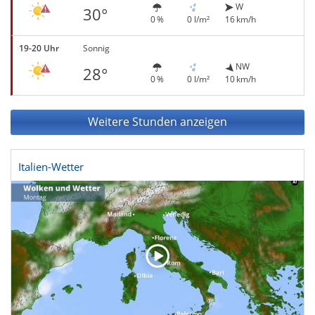
W
30°
0 %
0 l/m²
16 km/h
19-20 Uhr
Sonnig
NW
28°
0 %
0 l/m²
10 km/h
Weitere Stunden anzeigen
Italien-Wetter