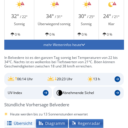
32°
34°
30°
24°
/ 22°
/ 31°
/ 25°
/ 21°
Sonnig
Überwiegend sonnig
Sonnig
Klar
0 %
0 %
0 %
0 %
mehr Wetterinfos heute
In Belvedere ist es den ganzen Tag sonnig bei Temperaturen von 22 bis
34°C. Nachts ist es wolkenlos bei Tiefstwerten von 21°C. Böen können
Geschwindigkeiten zwischen 18 und 38 km/h erreichen.
06:14 Uhr
20:23 Uhr
13 h
UV-Index
Abnehmende Sichel
Stündliche Vorhersage Belvedere
Heute werden bis zu 13 Sonnenstunden erwartet
Übersicht
Diagramm
Regenradar