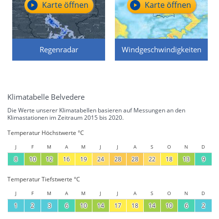
Karte öffnen
Karte öffnen
Regenradar
Windgeschwindigkeiten
Klimatabelle Belvedere
Die Werte unserer Klimatabellen basieren auf Messungen an den
Klimastationen im Zeitraum 2015 bis 2020.
Temperatur Höchstwerte °C
J
F
M
A
M
J
J
A
S
O
N
D
8
10
12
16
19
24
28
28
22
18
13
9
Temperatur Tiefstwerte °C
J
F
M
A
M
J
J
A
S
O
N
D
1
2
3
6
10
14
17
18
14
10
6
2