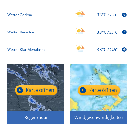
33°C
Wetter Qedma
/
25°C
33°C
Wetter Revadim
/
25°C
33°C
Wetter Kfar Menaẖem
/
24°C
Karte öffnen
Karte öffnen
Regenradar
Windgeschwindigkeiten