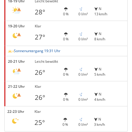
18-19 Uhr
Leicht bewölkt
N
28°
0 %
0 l/m²
13 km/h
19-20 Uhr
Klar
N
27°
0 %
0 l/m²
8 km/h
Sonnenuntergang 19:31 Uhr
20-21 Uhr
Leicht bewölkt
N
26°
0 %
0 l/m²
5 km/h
21-22 Uhr
Klar
N
26°
0 %
0 l/m²
4 km/h
22-23 Uhr
Klar
N
25°
0 %
0 l/m²
3 km/h