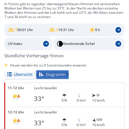
In Yinnon gibt es tagsüber überwiegend blauen Himmel mit vereinzelten
Wolken bei Werten von 25 bis zu 33°C. In der Nacht verdecken einzelne
Wolken den Himmel und die Luft kühlt sich auf 22°C ab. Mit Böen zwischen
7 und 36 km/h ist zu rechnen.
06:01 Uhr
19:31 Uhr
9 h
UV-Index
Abnehmende Sichel
Stündliche Vorhersage Yinnon
Heute werden bis zu 9 Sonnenstunden erwartet
Übersicht
Diagramm
11-12 Uhr
Leicht bewölkt
W
33°
0 %
0 l/m²
12 km/h
12-13 Uhr
Leicht bewölkt
NW
33°
0 %
0 l/m²
16 km/h