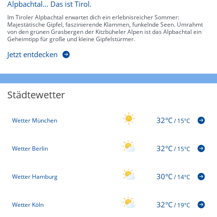
Alpbachtal… Das ist Tirol.
Im Tiroler Alpbachtal erwartet dich ein erlebnisreicher Sommer:
Majestätische Gipfel, faszinierende Klammen, funkelnde Seen. Umrahmt
von den grünen Grasbergen der Kitzbüheler Alpen ist das Alpbachtal ein
Geheimtipp für große und kleine Gipfelstürmer.
Jetzt entdecken
Städtewetter
32°C
Wetter München
/
15°C
32°C
Wetter Berlin
/
15°C
30°C
Wetter Hamburg
/
14°C
32°C
Wetter Köln
/
19°C