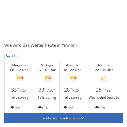
Wie wird das Wetter heute in Yinnon?
So
09.08.
Morgens
Mittags
Abends
Nachts
06 - 12 Uhr
12 - 18 Uhr
18 - 22 Uhr
22 - 06 Uhr
33°
33°
28°
25°
/ 25°
/ 30°
/ 26°
/ 22°
Teils sonnig
Teils sonnig
Teils sonnig
Wechselnd bewölkt
0 %
0 %
0 %
0 %
mehr Wetterinfos heute