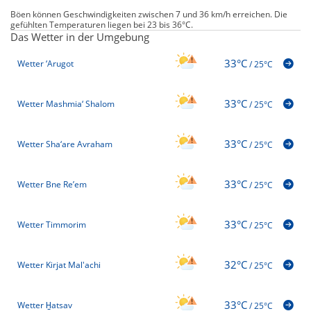
Böen können Geschwindigkeiten zwischen 7 und 36 km/h erreichen. Die
gefühlten Temperaturen liegen bei 23 bis 36°C.
Das Wetter in der Umgebung
33°C
Wetter ‘Arugot
/
25°C
33°C
Wetter Mashmia‘ Shalom
/
25°C
33°C
Wetter Sha‘are Avraham
/
25°C
33°C
Wetter Bne Re’em
/
25°C
33°C
Wetter Timmorim
/
25°C
32°C
Wetter Kirjat Mal'achi
/
25°C
33°C
Wetter H̱atsav
/
25°C