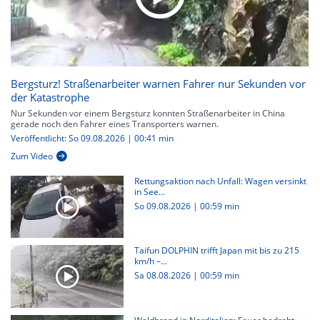
Bergsturz! Straßenarbeiter warnen Fahrer nur Sekunden vor
der Katastrophe
Nur Sekunden vor einem Bergsturz konnten Straßenarbeiter in China
gerade noch den Fahrer eines Transporters warnen.
Veröffentlicht: So 09.08.2026 | 00:41 min
Zum Video
Rettungsaktion nach Unfall: Wagen versinkt
in See...
So 09.08.2026
|
00:59 min
Taifun DOLPHIN trifft Japan mit bis zu 215
km/h –...
Sa 08.08.2026
|
00:59 min