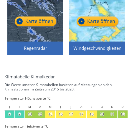
Karte öffnen
Karte öffnen
Regenradar
Windgeschwindigkeiten
Klimatabelle Kilmalkedar
Die Werte unserer Klimatabellen basieren auf Messungen an den
Klimastationen im Zeitraum 2015 bis 2020.
Temperatur Höchstwerte °C
J
F
M
A
M
J
J
A
S
O
N
D
9
9
10
12
15
16
17
17
16
13
11
10
Temperatur Tiefstwerte °C