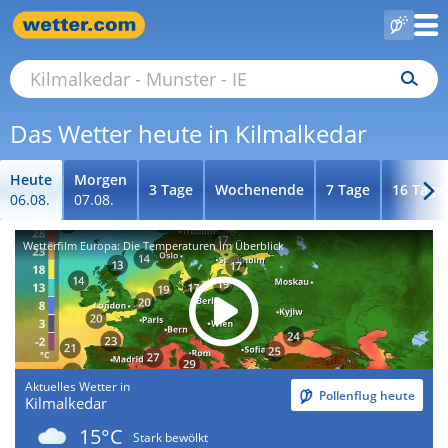
Das Wetter heute in Kilmalkedar
Heute
Morgen
3 Tage
Wochenende
7 Tage
16 Tage
06.08.
07.08.
Wetterfilm Europa: Die Temperaturen im Überblick
Aktuelles Wetter in
Pollenflug heute
Kilmalkedar
15°C
Stark bewölkt