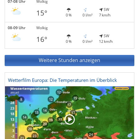
07-08 Uhr
Wolkig
SW
15°
0 %
0 l/m²
7 km/h
08-09 Uhr
Wolkig
SW
16°
0 %
0 l/m²
12 km/h
Weitere Stunden anzeigen
Wetterfilm Europa: Die Temperaturen im Überblick