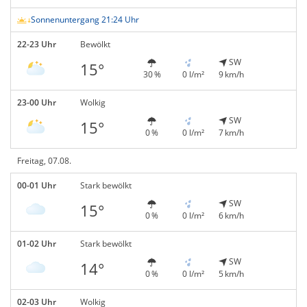
Sonnenuntergang 21:24 Uhr
22-23 Uhr
Bewölkt
SW
15°
30 %
0 l/m²
9 km/h
23-00 Uhr
Wolkig
SW
15°
0 %
0 l/m²
7 km/h
Freitag, 07.08.
00-01 Uhr
Stark bewölkt
SW
15°
0 %
0 l/m²
6 km/h
01-02 Uhr
Stark bewölkt
SW
14°
0 %
0 l/m²
5 km/h
02-03 Uhr
Wolkig