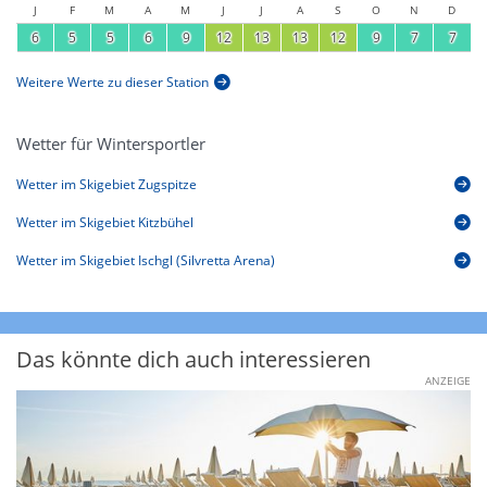
J
F
M
A
M
J
J
A
S
O
N
D
6
5
5
6
9
12
13
13
12
9
7
7
Weitere Werte zu dieser Station
Wetter für Wintersportler
Wetter im Skigebiet Zugspitze
Wetter im Skigebiet Kitzbühel
Wetter im Skigebiet Ischgl (Silvretta Arena)
Das könnte dich auch interessieren
ANZEIGE