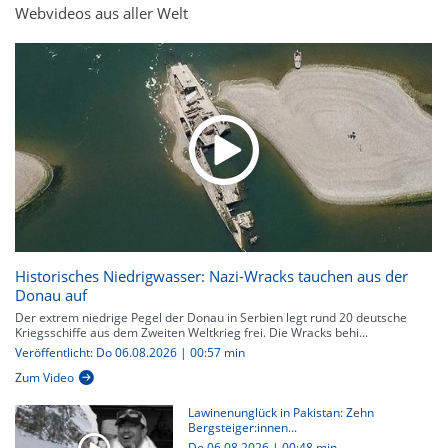
Webvideos aus aller Welt
Historisches Niedrigwasser: Nazi-Wracks tauchen aus der
Donau auf
Der extrem niedrige Pegel der Donau in Serbien legt rund 20 deutsche
Kriegsschiffe aus dem Zweiten Weltkrieg frei. Die Wracks behi...
Veröffentlicht: Do 06.08.2026 | 00:57 min
Zum Video
Lawinenunglück in Pakistan: Zehn
Bergsteiger:innen...
Do 06.08.2026
|
00:48 min