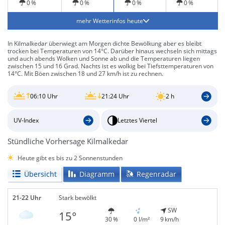
0 %
0 %
0 %
0 %
mehr Wetterinfos heute
In Kilmalkedar überwiegt am Morgen dichte Bewölkung aber es bleibt
trocken bei Temperaturen von 14°C. Darüber hinaus wechseln sich mittags
und auch abends Wolken und Sonne ab und die Temperaturen liegen
zwischen 15 und 16 Grad. Nachts ist es wolkig bei Tiefsttemperaturen von
14°C. Mit Böen zwischen 18 und 27 km/h ist zu rechnen.
06:10 Uhr
21:24 Uhr
2 h
UV-Index
Letztes Viertel
Stündliche Vorhersage Kilmalkedar
Heute gibt es bis zu 2 Sonnenstunden
Übersicht
Diagramm
Regenradar
21-22 Uhr
Stark bewölkt
SW
15°
30 %
0 l/m²
9 km/h