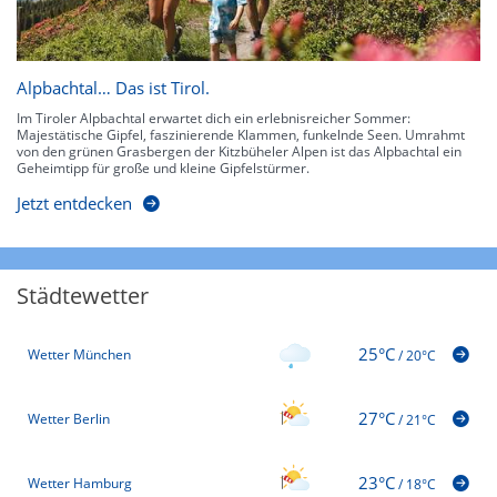
Alpbachtal… Das ist Tirol.
Im Tiroler Alpbachtal erwartet dich ein erlebnisreicher Sommer:
Majestätische Gipfel, faszinierende Klammen, funkelnde Seen. Umrahmt
von den grünen Grasbergen der Kitzbüheler Alpen ist das Alpbachtal ein
Geheimtipp für große und kleine Gipfelstürmer.
Jetzt entdecken
Städtewetter
25°C
Wetter München
/
20°C
27°C
Wetter Berlin
/
21°C
23°C
Wetter Hamburg
/
18°C