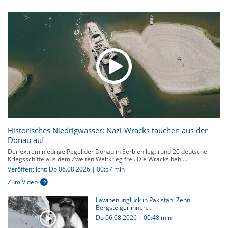
Historisches Niedrigwasser: Nazi-Wracks tauchen aus der
Donau auf
Der extrem niedrige Pegel der Donau in Serbien legt rund 20 deutsche
Kriegsschiffe aus dem Zweiten Weltkrieg frei. Die Wracks behi...
Veröffentlicht: Do 06.08.2026 | 00:57 min
Zum Video
Lawinenunglück in Pakistan: Zehn
Bergsteiger:innen...
Do 06.08.2026
|
00:48 min