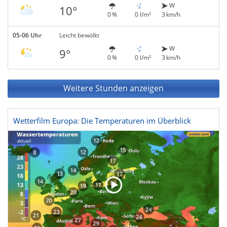
W
10°
0 %
0 l/m²
3 km/h
05-06 Uhr
Leicht bewölkt
W
9°
0 %
0 l/m²
3 km/h
Weitere Stunden anzeigen
Wetterfilm Europa: Die Temperaturen im Überblick