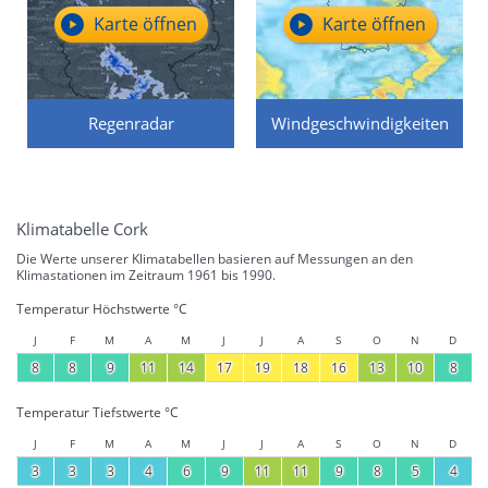
Karte öffnen
Karte öffnen
Regenradar
Windgeschwindigkeiten
Klimatabelle Cork
Die Werte unserer Klimatabellen basieren auf Messungen an den
Klimastationen im Zeitraum 1961 bis 1990.
Temperatur Höchstwerte °C
J
F
M
A
M
J
J
A
S
O
N
D
8
8
9
11
14
17
19
18
16
13
10
8
Temperatur Tiefstwerte °C
J
F
M
A
M
J
J
A
S
O
N
D
3
3
3
4
6
9
11
11
9
8
5
4