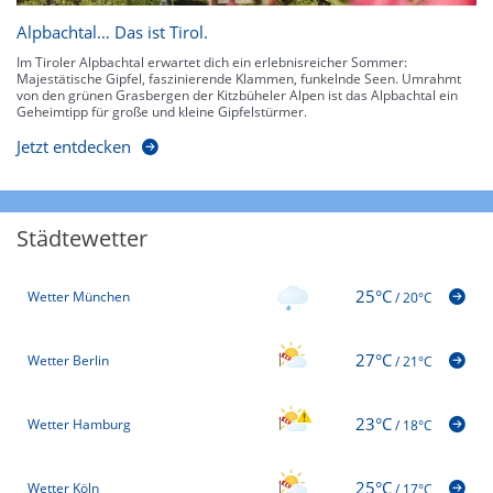
Alpbachtal… Das ist Tirol.
Im Tiroler Alpbachtal erwartet dich ein erlebnisreicher Sommer:
Majestätische Gipfel, faszinierende Klammen, funkelnde Seen. Umrahmt
von den grünen Grasbergen der Kitzbüheler Alpen ist das Alpbachtal ein
Geheimtipp für große und kleine Gipfelstürmer.
Jetzt entdecken
Städtewetter
25°C
Wetter München
/
20°C
27°C
Wetter Berlin
/
21°C
23°C
Wetter Hamburg
/
18°C
25°C
Wetter Köln
/
17°C