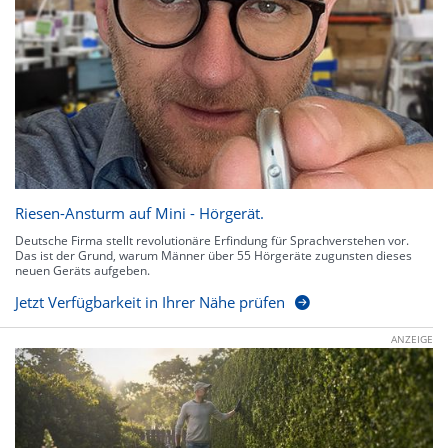
Riesen-Ansturm auf Mini - Hörgerät.
Deutsche Firma stellt revolutionäre Erfindung für Sprachverstehen vor.
Das ist der Grund, warum Männer über 55 Hörgeräte zugunsten dieses
neuen Geräts aufgeben.
Jetzt Verfügbarkeit in Ihrer Nähe prüfen
ANZEIGE