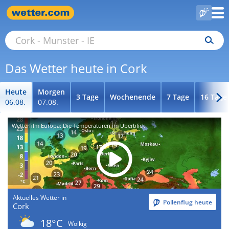
Das Wetter heute in Cork
Heute
Morgen
3 Tage
Wochenende
7 Tage
16 Tage
06.08.
07.08.
Wetterfilm Europa: Die Temperaturen im Überblick
Aktuelles Wetter in
Pollenflug heute
Cork
18°C
Wolkig