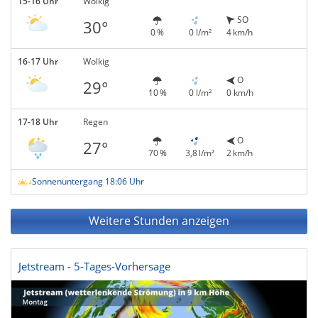
15-16 Uhr
Wolkig
SO
30°
0 %
0 l/m²
4 km/h
16-17 Uhr
Wolkig
O
29°
10 %
0 l/m²
0 km/h
17-18 Uhr
Regen
O
27°
70 %
3,8 l/m²
2 km/h
Sonnenuntergang 18:06 Uhr
Weitere Stunden anzeigen
Jetstream - 5-Tages-Vorhersage