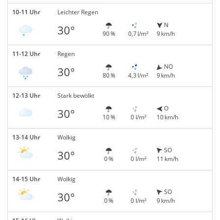
10-11 Uhr
Leichter Regen
N
30°
90 %
0,7 l/m²
9 km/h
11-12 Uhr
Regen
NO
30°
80 %
4,3 l/m²
9 km/h
12-13 Uhr
Stark bewölkt
O
30°
10 %
0 l/m²
10 km/h
13-14 Uhr
Wolkig
SO
30°
0 %
0 l/m²
11 km/h
14-15 Uhr
Wolkig
SO
30°
0 %
0 l/m²
9 km/h