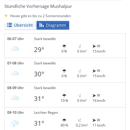
Stündliche Vorhersage Mushalpur
Heute gibt es bis zu 2 Sonnenstunden
Übersicht
Diagramm
06-07 Uhr
Stark bewölkt
W
29°
0 %
0 l/m²
15 km/h
07-08 Uhr
Stark bewölkt
W
30°
0 %
0 l/m²
15 km/h
08-09 Uhr
Stark bewölkt
W
31°
10 %
0 l/m²
16 km/h
09-10 Uhr
Leichter Regen
W
31°
80 %
0,2 l/m²
11 km/h