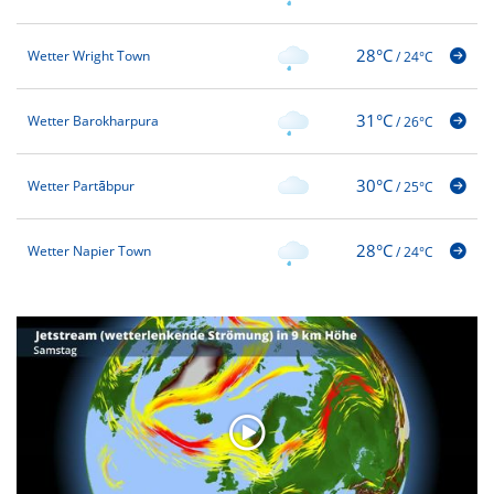
28°C
Wetter Wright Town
/
24°C
31°C
Wetter Barokharpura
/
26°C
30°C
Wetter Partābpur
/
25°C
28°C
Wetter Napier Town
/
24°C