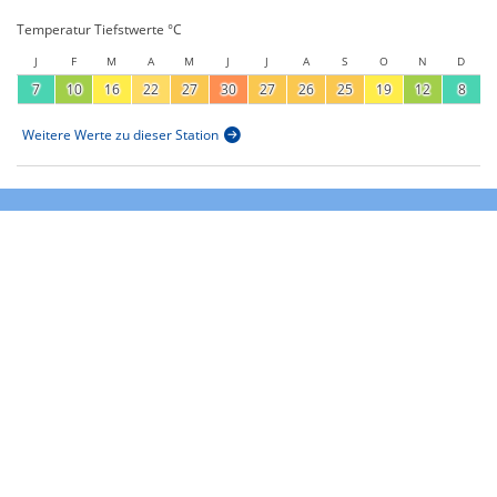
Temperatur Tiefstwerte °C
J
F
M
A
M
J
J
A
S
O
N
D
7
10
16
22
27
30
27
26
25
19
12
8
Weitere Werte zu dieser Station