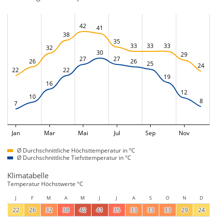
42
41
38
35
33
33
33
32
30
29
27
27
26
26
25
24
22
22
19
16
12
10
8
7
Jan
Mar
Mai
Jul
Sep
Nov
Ø Durchschnittliche Höchsttemperatur in °C
Ø Durchschnittliche Tiefsttemperatur in °C
Klimatabelle
Temperatur Höchstwerte °C
J
F
M
A
M
J
J
A
S
O
N
D
22
26
32
38
42
41
35
33
33
33
29
24