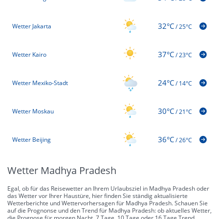
32°C
Wetter Jakarta
/
25°C
37°C
Wetter Kairo
/
23°C
24°C
Wetter Mexiko-Stadt
/
14°C
30°C
Wetter Moskau
/
21°C
36°C
Wetter Beijing
/
26°C
Wetter Madhya Pradesh
Egal, ob für das Reisewetter an Ihrem Urlaubsziel in Madhya Pradesh oder
das Wetter vor Ihrer Haustüre, hier finden Sie ständig aktualisierte
Wetterberichte und Wettervorhersagen für Madhya Pradesh. Schauen Sie
auf die Prognonse und den Trend für Madhya Pradesh: ob aktuelles Wetter,
die Prognose für morgen Nacht, 7 Tage, 10 Tage oder 16 Tage Trend.