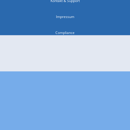
Kontakt & Support
Impressum
Compliance
Barrierefreiheit
Nutzungsbedingungen
© 2026 wetter.com Group GmbH - alle Rechte vorbehalten