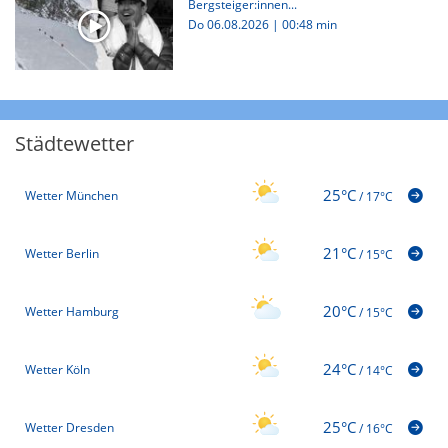
Bergsteiger:innen...
Do 06.08.2026
|
00:48 min
Städtewetter
25°C
Wetter München
/
17°C
21°C
Wetter Berlin
/
15°C
20°C
Wetter Hamburg
/
15°C
24°C
Wetter Köln
/
14°C
25°C
Wetter Dresden
/
16°C