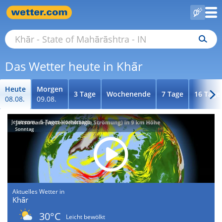
Das Wetter heute in Khār
Heute
Morgen
3 Tage
Wochenende
7 Tage
16 Tage
08.08.
09.08.
Jetstream - 5-Tages-Vorhersage
Aktuelles Wetter in
Khār
30°C
Leicht bewölkt