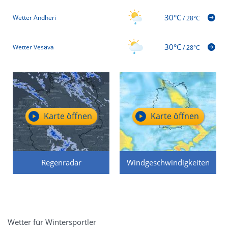
30°C
Wetter Andheri
/
28°C
30°C
Wetter Vesāva
/
28°C
Karte öffnen
Karte öffnen
Regenradar
Windgeschwindigkeiten
Wetter für Wintersportler