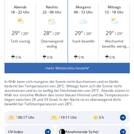
Abends
Nachts
Morgens
Mittags
18 - 22 Uhr
22 - 06 Uhr
06 - 12 Uhr
12 - 18 Uhr
29°
28°
29°
29°
/ 28°
/ 28°
/ 28°
/ 29°
Teils sonnig
Überwiegend
Stark bewölkt
Wechselnd
wolkig
bewölkt, wenig
Sonne
0 %
0 %
0 %
0 %
mehr Wetterinfos heute
In Khār kann sich morgens die Sonne nicht durchsetzen und es bleibt
bedeckt bei Temperaturen von 28°C. Mittags kann sich die Sonne nicht
durchsetzen und es ist wolkig bei Höchstwerten von 29°C. Abends stören in
Khār nur einzelne Wolken den sonst blauen Himmel und die Temperaturen
liegen zwischen 28 und 29 Grad. In der Nacht ist es überwiegend dicht
bewölkt bei Tiefsttemperaturen von 28°C.
06:17 Uhr
19:11 Uhr
3 h
UV-Index
Abnehmende Sichel