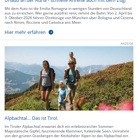
Urlaub an der Adria - schnelle Anreise auch mit dem Zug!
Mit dem Auto ist die Emilia Romagna in wenigen Stunden von Deutschland
aus zu erreichen. Wer gerne autofrei reist, nimmt die Bahn: Von 2. April bis
3. Oktober 2026 fahren Direktzüge von München über Bologna und Cesena
nach Rimini, Riccione und Cattolica ans Meer.
Hier mehr erfahren
ANZEIGE
Alpbachtal… Das ist Tirol.
Im Tiroler Alpbachtal erwartet dich ein erlebnisreicher Sommer:
Majestätische Gipfel, faszinierende Klammen, funkelnde Seen. Umrahmt
von den grünen Grasbergen der Kitzbüheler Alpen ist das Alpbachtal ein