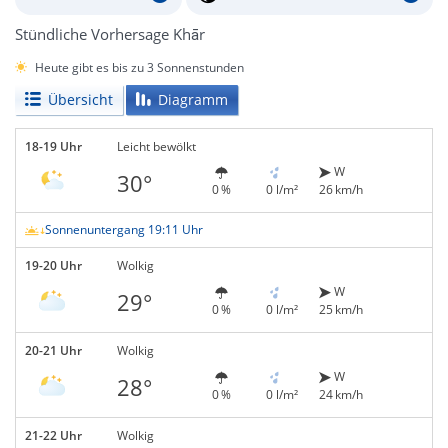
Stündliche Vorhersage Khār
Heute gibt es bis zu 3 Sonnenstunden
Übersicht
Diagramm
18-19 Uhr
Leicht bewölkt
W
30°
0 %
0 l/m²
26 km/h
Sonnenuntergang 19:11 Uhr
19-20 Uhr
Wolkig
W
29°
0 %
0 l/m²
25 km/h
20-21 Uhr
Wolkig
W
28°
0 %
0 l/m²
24 km/h
21-22 Uhr
Wolkig