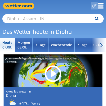
Das Wetter heute in Diphu
Heute
Morgen
3 Tage
Wochenende
7 Tage
16 Tage
07.08.
08.08.
Jetstream - 5-Tages-Vorhersage
Aktuelles Wetter in
Diphu
34°C
Wolkig