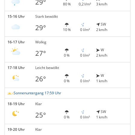
29°
80 %
0,2 l/m²
3 km/h
15-16 Uhr
Stark bewölkt
SW
29°
10 %
0 l/m²
2 km/h
16-17 Uhr
Wolkig
W
27°
0 %
0 l/m²
2 km/h
17-18 Uhr
Leicht bewölkt
W
26°
0 %
0 l/m²
1 km/h
Sonnenuntergang 17:59 Uhr
18-19 Uhr
Klar
SW
25°
0 %
0 l/m²
1 km/h
19-20 Uhr
Klar