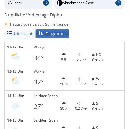
UV-Index
Abnehmende Sichel
Stündliche Vorhersage Diphu
Heute gibt es bis zu 5 Sonnenstunden
Übersicht
Diagramm
11-12 Uhr
Wolkig
NO
34°
0 %
0 l/m²
3 km/h
12-13 Uhr
Wolkig
W
32°
10 %
0 l/m²
1 km/h
13-14 Uhr
Leichter Regen
S
27°
80 %
0,2 l/m²
3 km/h
14-15 Uhr
Leichter Regen
S