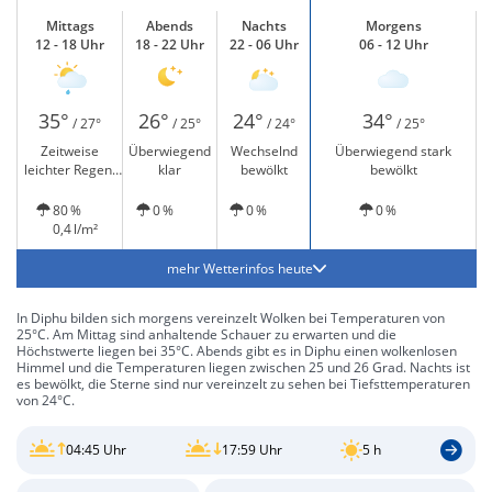
Mittags
Abends
Nachts
Morgens
12 - 18 Uhr
18 - 22 Uhr
22 - 06 Uhr
06 - 12 Uhr
35°
26°
24°
34°
/ 27°
/ 25°
/ 24°
/ 25°
Zeitweise
Überwiegend
Wechselnd
Überwiegend stark
leichter Regen,
klar
bewölkt
bewölkt
wenig Sonne
80 %
0 %
0 %
0 %
0,4 l/m²
mehr Wetterinfos heute
In Diphu bilden sich morgens vereinzelt Wolken bei Temperaturen von
25°C. Am Mittag sind anhaltende Schauer zu erwarten und die
Höchstwerte liegen bei 35°C. Abends gibt es in Diphu einen wolkenlosen
Himmel und die Temperaturen liegen zwischen 25 und 26 Grad. Nachts ist
es bewölkt, die Sterne sind nur vereinzelt zu sehen bei Tiefsttemperaturen
von 24°C.
04:45 Uhr
17:59 Uhr
5 h