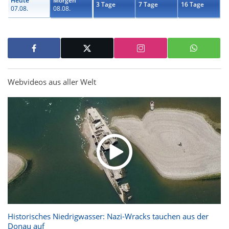
Heute
Morgen
3 Tage
7 Tage
16 Tage
07.08.
08.08.
Webvideos aus aller Welt
Historisches Niedrigwasser: Nazi-Wracks tauchen aus der
Donau auf