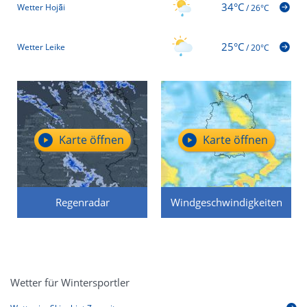
34°C
Wetter Hojāi
/
26°C
25°C
Wetter Leike
/
20°C
Karte öffnen
Karte öffnen
Regenradar
Windgeschwindigkeiten
Wetter für Wintersportler