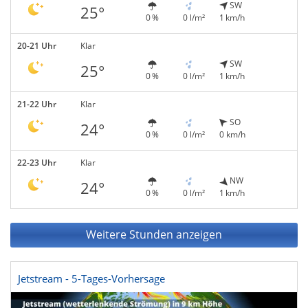
SW
25°
0 %
0 l/m²
1 km/h
20-21 Uhr
Klar
SW
25°
0 %
0 l/m²
1 km/h
21-22 Uhr
Klar
SO
24°
0 %
0 l/m²
0 km/h
22-23 Uhr
Klar
NW
24°
0 %
0 l/m²
1 km/h
Weitere Stunden anzeigen
Jetstream - 5-Tages-Vorhersage