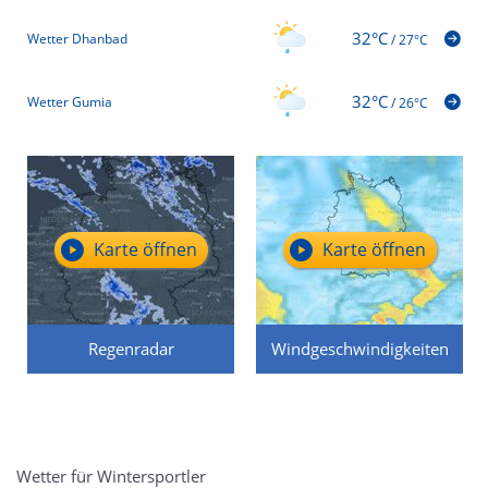
32°C
Wetter Dhanbad
/
27°C
32°C
Wetter Gumia
/
26°C
Karte öffnen
Karte öffnen
Regenradar
Windgeschwindigkeiten
Wetter für Wintersportler