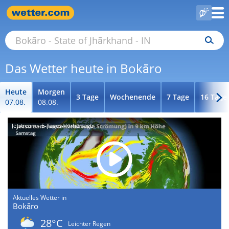
Das Wetter heute in Bokāro
Heute
Morgen
3 Tage
Wochenende
7 Tage
16 Tage
07.08.
08.08.
Jetstream - 5-Tages-Vorhersage
Aktuelles Wetter in
Bokāro
28°C
Leichter Regen