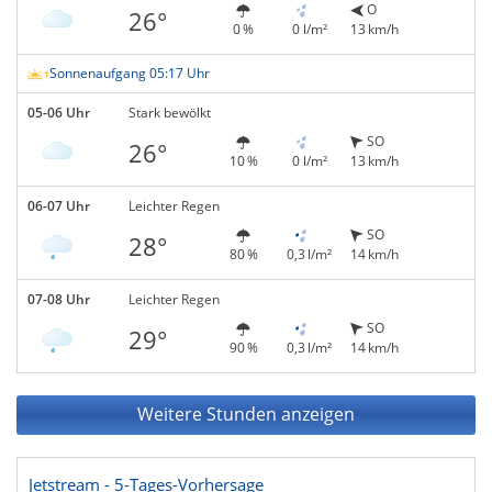
O
26°
0 %
0 l/m²
13 km/h
Sonnenaufgang 05:17 Uhr
05-06 Uhr
Stark bewölkt
SO
26°
10 %
0 l/m²
13 km/h
06-07 Uhr
Leichter Regen
SO
28°
80 %
0,3 l/m²
14 km/h
07-08 Uhr
Leichter Regen
SO
29°
90 %
0,3 l/m²
14 km/h
Weitere Stunden anzeigen
Jetstream - 5-Tages-Vorhersage