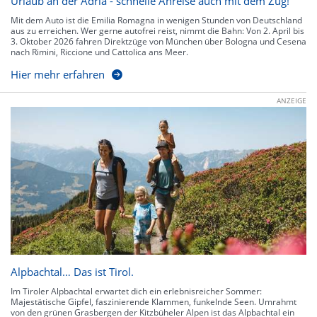
Urlaub an der Adria - schnelle Anreise auch mit dem Zug!
Mit dem Auto ist die Emilia Romagna in wenigen Stunden von Deutschland
aus zu erreichen. Wer gerne autofrei reist, nimmt die Bahn: Von 2. April bis
3. Oktober 2026 fahren Direktzüge von München über Bologna und Cesena
nach Rimini, Riccione und Cattolica ans Meer.
Hier mehr erfahren
ANZEIGE
Alpbachtal… Das ist Tirol.
Im Tiroler Alpbachtal erwartet dich ein erlebnisreicher Sommer:
Majestätische Gipfel, faszinierende Klammen, funkelnde Seen. Umrahmt
von den grünen Grasbergen der Kitzbüheler Alpen ist das Alpbachtal ein