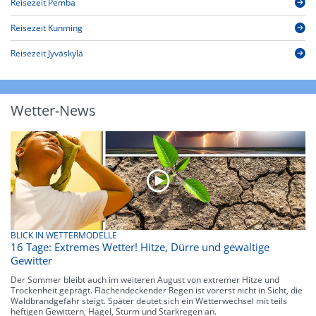
Reisezeit Pemba
Reisezeit Kunming
Reisezeit Jyväskylä
Wetter-News
BLICK IN WETTERMODELLE
16 Tage: Extremes Wetter! Hitze, Dürre und gewaltige
Gewitter
Der Sommer bleibt auch im weiteren August von extremer Hitze und
Trockenheit geprägt. Flächendeckender Regen ist vorerst nicht in Sicht, die
Waldbrandgefahr steigt. Später deutet sich ein Wetterwechsel mit teils
heftigen Gewittern, Hagel, Sturm und Starkregen an.