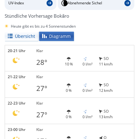
UV-Index
Abnehmende Sichel
Stündliche Vorhersage Bokāro
Heute gibt es bis zu 4 Sonnenstunden
Übersicht
Diagramm
20-21 Uhr
Klar
SO
28°
10 %
0 l/m²
11 km/h
21-22 Uhr
Klar
SO
27°
0 %
0 l/m²
12 km/h
22-23 Uhr
Klar
SO
27°
0 %
0 l/m²
13 km/h
23-00 Uhr
Klar
O