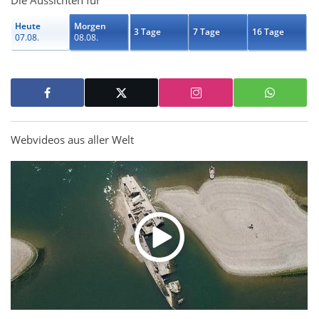
Die Aussichten für
Heute
Morgen
3 Tage
7 Tage
16 Tage
07.08.
08.08.
Webvideos aus aller Welt