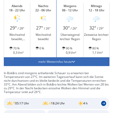
Abends
Nachts
Morgens
Mittags
18 - 22 Uhr
22 - 06 Uhr
06 - 12 Uhr
12 - 18 Uhr
29°
27°
30°
32°
/ 28°
/ 26°
/ 26°
/ 29°
Wechselnd
Wechselnd
Überwiegend
Zeitweise leichter
bewölkt,
bewölkt
leichter Regen
Regen
vereinzelt leichter
Regen
70 %
0 %
90 %
80 %
0,3 l/m²
0,9 l/m²
1,1 l/m²
mehr Wetterinfos heute
In Bokāro sind morgens anhaltende Schauer zu erwarten bei
Temperaturen von 27°C. Im weiteren Tagesverlauf kann sich die Sonne
nicht durchsetzen und es bleibt bedeckt und die Temperaturen erreichen
33°C. Am Abend bilden sich in Bokāro leichte Wolken bei Werten von 28 bis
zu 29°C. In der Nacht bedecken einzelne Wolken den Himmel und die
Temperatur sinkt auf 26°C.
05:17 Uhr
18:24 Uhr
4 h