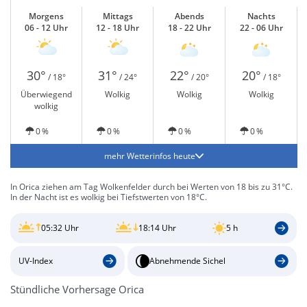
Morgens
Mittags
Abends
Nachts
06 - 12 Uhr
12 - 18 Uhr
18 - 22 Uhr
22 - 06 Uhr
30°
31°
22°
20°
/ 18°
/ 24°
/ 20°
/ 18°
Überwiegend
Wolkig
Wolkig
Wolkig
wolkig
0 %
0 %
0 %
0 %
mehr Wetterinfos heute
In Orica ziehen am Tag Wolkenfelder durch bei Werten von 18 bis zu 31°C.
In der Nacht ist es wolkig bei Tiefstwerten von 18°C.
05:32 Uhr
18:14 Uhr
5 h
UV-Index
Abnehmende Sichel
Stündliche Vorhersage Orica