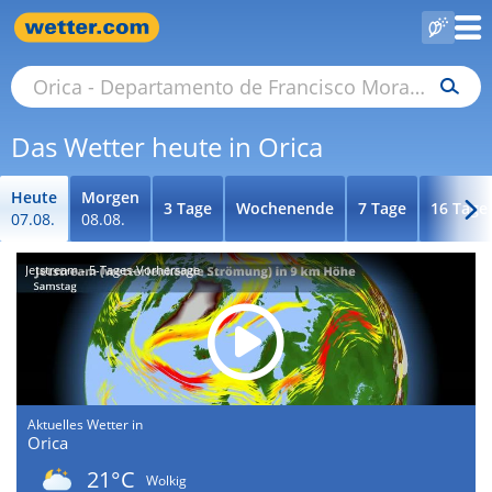
Das Wetter heute in Orica
Heute
Morgen
3 Tage
Wochenende
7 Tage
16 Tage
07.08.
08.08.
Jetstream - 5-Tages-Vorhersage
Aktuelles Wetter in
Orica
21°C
Wolkig