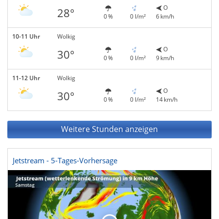
O
28°
0 %
0 l/m²
6 km/h
10-11 Uhr
Wolkig
O
30°
0 %
0 l/m²
9 km/h
11-12 Uhr
Wolkig
O
30°
0 %
0 l/m²
14 km/h
Weitere Stunden anzeigen
Jetstream - 5-Tages-Vorhersage