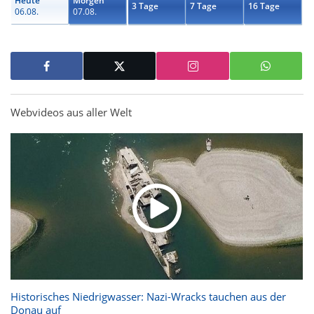
Heute
Morgen
3 Tage
7 Tage
16 Tage
06.08.
07.08.
Webvideos aus aller Welt
Historisches Niedrigwasser: Nazi-Wracks tauchen aus der
Donau auf