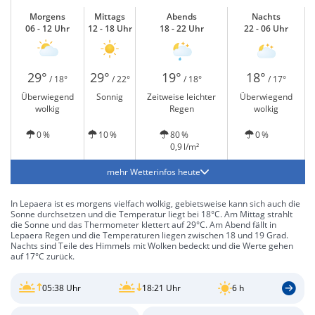
Morgens
Mittags
Abends
Nachts
06 - 12 Uhr
12 - 18 Uhr
18 - 22 Uhr
22 - 06 Uhr
29°
29°
19°
18°
/ 18°
/ 22°
/ 18°
/ 17°
Überwiegend
Sonnig
Zeitweise leichter
Überwiegend
wolkig
Regen
wolkig
0 %
10 %
80 %
0 %
0,9 l/m²
mehr Wetterinfos heute
In Lepaera ist es morgens vielfach wolkig, gebietsweise kann sich auch die
Sonne durchsetzen und die Temperatur liegt bei 18°C. Am Mittag strahlt
die Sonne und das Thermometer klettert auf 29°C. Am Abend fällt in
Lepaera Regen und die Temperaturen liegen zwischen 18 und 19 Grad.
Nachts sind Teile des Himmels mit Wolken bedeckt und die Werte gehen
auf 17°C zurück.
05:38 Uhr
18:21 Uhr
6 h