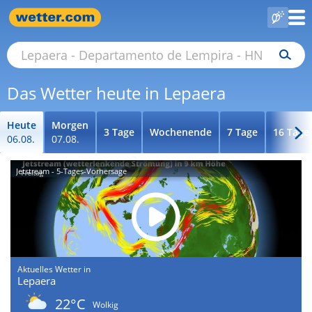
Das Wetter heute in Lepaera
Heute
Morgen
3 Tage
Wochenende
7 Tage
16 Tage
06.08.
07.08.
Jetstream - 5-Tages-Vorhersage
Aktuelles Wetter in
Lepaera
22°C
Wolkig