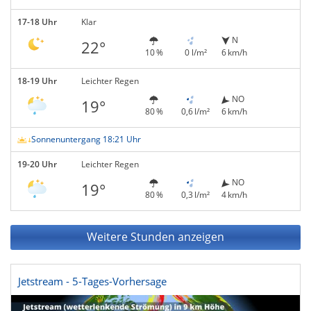
17-18 Uhr
Klar
N
22°
10 %
0 l/m²
6 km/h
18-19 Uhr
Leichter Regen
NO
19°
80 %
0,6 l/m²
6 km/h
Sonnenuntergang 18:21 Uhr
19-20 Uhr
Leichter Regen
NO
19°
80 %
0,3 l/m²
4 km/h
Weitere Stunden anzeigen
Jetstream - 5-Tages-Vorhersage