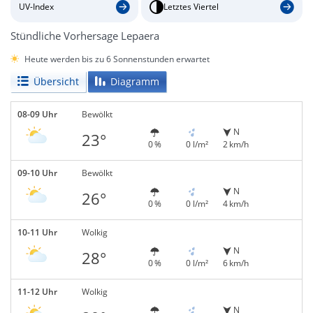
UV-Index
Letztes Viertel
Stündliche Vorhersage Lepaera
Heute werden bis zu 6 Sonnenstunden erwartet
Übersicht
Diagramm
08-09 Uhr
Bewölkt
N
23°
0 %
0 l/m²
2 km/h
09-10 Uhr
Bewölkt
N
26°
0 %
0 l/m²
4 km/h
10-11 Uhr
Wolkig
N
28°
0 %
0 l/m²
6 km/h
11-12 Uhr
Wolkig
N