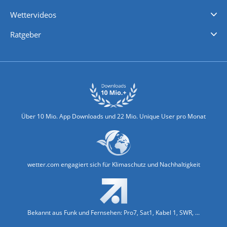
iPhone Wetter
iPad Wetter
Android Wetter
Wettervideos
Nachrichten
Deutschlandwetter
Schweizwetter
Österreichwetter
Regionalwetter
Wetter in Europa
Wetter Weltweit
Wetterlexikon
Promi-News
Ratgeber
Biowetter
Glätteindex
Reiseziel Finder
Erkältungswetter
Klima & Umwelt
Über 10 Mio. App Downloads und 22 Mio. Unique User pro Monat
wetter.com engagiert sich für Klimaschutz und Nachhaltigkeit
Bekannt aus Funk und Fernsehen: Pro7, Sat1, Kabel 1, SWR, ...