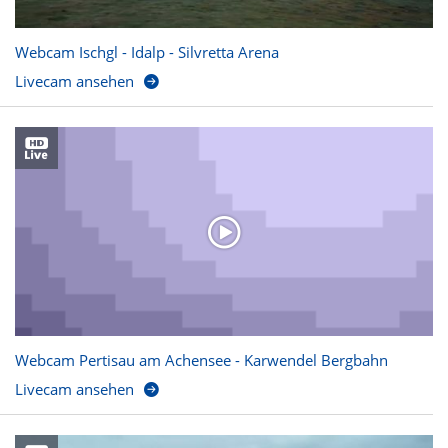
Webcam Ischgl - Idalp - Silvretta Arena
Livecam ansehen
Webcam Pertisau am Achensee - Karwendel Bergbahn
Livecam ansehen