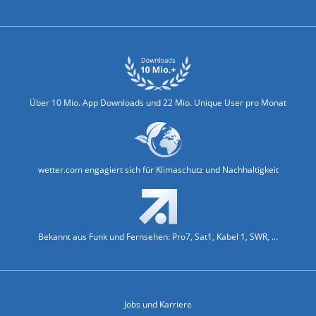
Biowetter
Glätteindex
Reiseziel Finder
Erkältungswetter
Klima & Umwelt
Über 10 Mio. App Downloads und 22 Mio. Unique User pro Monat
wetter.com engagiert sich für Klimaschutz und Nachhaltigkeit
Bekannt aus Funk und Fernsehen: Pro7, Sat1, Kabel 1, SWR, ...
Jobs und Karriere