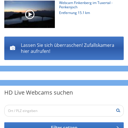
Webcam Finkenberg im Tuxertal -
3400 Metern Höhe.
Penkenjoch
Entfernung
15.1 km
Die HD Live Webcam an der Gefrorenen Wand befindet sich
auf dem Hintertuxer Gletscher in den Zillertaler Alpen in
Tirol, Österreich. Sie zeigt einen Blick auf das Skigebiet mit
der Station der Gondelbahn und den Gipfeln des
Lassen Sie sich überraschen! Zufallskamera
Schrammacher und des Olperer im Hintergrund.
hier aufrufen!
HD Live Webcams suchen
Filter setzen