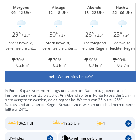
Morgens
Mittags
Abends
Nachts
06 - 12 Uhr
12 - 18 Uhr
18 - 22 Uhr
22 - 06 Uhr
29°
30°
26°
25°
/ 25°
/ 27°
/ 25°
/ 24°
Stark bewölkt,
Stark bewölkt,
Überwiegend
Zeitweise
vereinzelt leichter
vereinzelt leichter
leichter Regen
leichter Regen
Regen
Regen
70 %
70 %
90 %
90 %
0,2 l/m²
0,2 l/m²
0,7 l/m²
0,8 l/m²
mehr Wetterinfos heute
In Ponta Rapaz ist es vormittags und auch am Nachmittag bedeckt bei
Temperaturen von 25 bis 30°C. Am Abend sollte in Ponta Rapaz der Schirm
nicht vergessen werden, da es regnet bei Werten von 25 bis zu 26°C.
Nachts sind anhaltende Regen-Schauer zu erwarten und das Thermometer
fällt auf 24°C.
06:51 Uhr
19:25 Uhr
1 h
UV-Index
Abnehmende Sichel