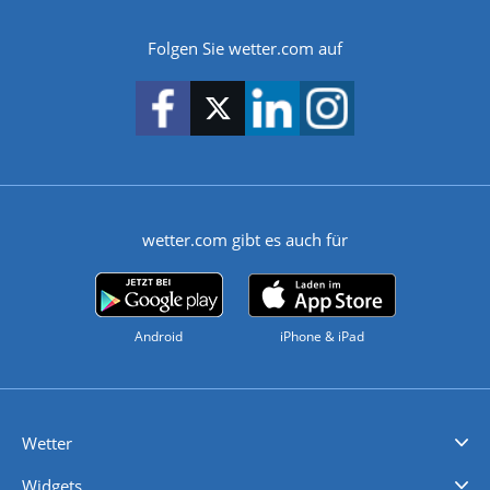
Folgen Sie wetter.com auf
wetter.com gibt es auch für
Android
iPhone & iPad
Wetter
Videovorhersagen
Kolumnen
Unwetterwarnungen
wetter.com Deutschland
wetter.com Schweiz
wetter.com Österreich
Werben
Homepage Widget
Wetter API
Wetter- und Geodaten - meteonomiqs.com
tiempo.es
meteos24.fr
ilmeteo24.it
pogoda24.pl
weather24.co.uk
Widgets