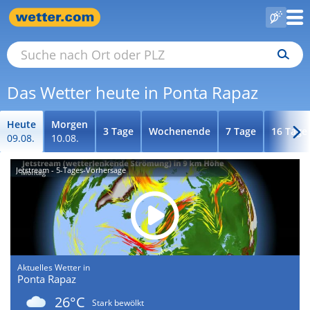
Das Wetter heute in Ponta Rapaz
Heute
Morgen
3 Tage
Wochenende
7 Tage
16 Tage
09.08.
10.08.
Jetstream - 5-Tages-Vorhersage
Aktuelles Wetter in
Ponta Rapaz
26°C
Stark bewölkt