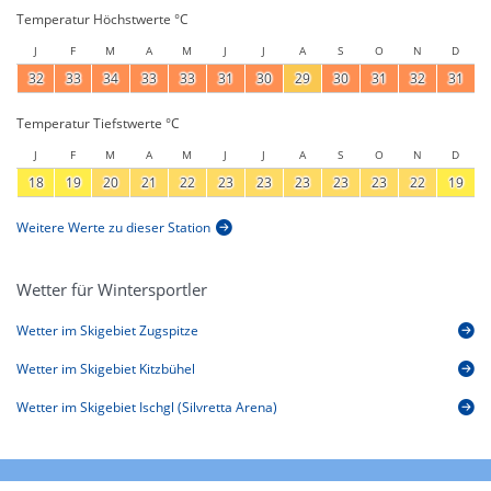
Temperatur Höchstwerte °C
J
F
M
A
M
J
J
A
S
O
N
D
32
33
34
33
33
31
30
29
30
31
32
31
Temperatur Tiefstwerte °C
J
F
M
A
M
J
J
A
S
O
N
D
18
19
20
21
22
23
23
23
23
23
22
19
Weitere Werte zu dieser Station
Wetter für Wintersportler
Wetter im Skigebiet Zugspitze
Wetter im Skigebiet Kitzbühel
Wetter im Skigebiet Ischgl (Silvretta Arena)