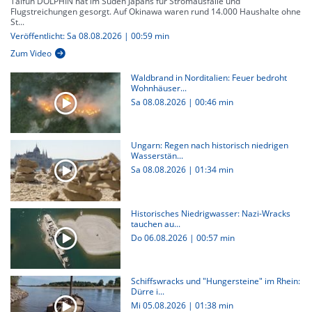
Taifun DOLPHIN hat im Süden Japans für Stromausfälle und
Flugstreichungen gesorgt. Auf Okinawa waren rund 14.000 Haushalte ohne
St...
Veröffentlicht: Sa 08.08.2026 | 00:59 min
Zum Video
Waldbrand in Norditalien: Feuer bedroht
Wohnhäuser...
Sa 08.08.2026
|
00:46 min
Ungarn: Regen nach historisch niedrigen
Wasserstän...
Sa 08.08.2026
|
01:34 min
Historisches Niedrigwasser: Nazi-Wracks
tauchen au...
Do 06.08.2026
|
00:57 min
Schiffswracks und "Hungersteine" im Rhein:
Dürre i...
Mi 05.08.2026
|
01:38 min