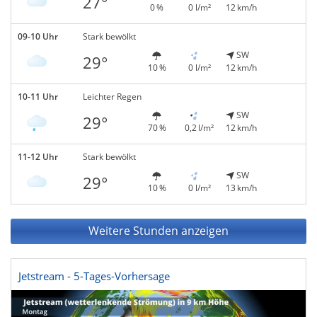
27°
0 %
0 l/m²
12 km/h
09-10 Uhr
Stark bewölkt
SW
29°
10 %
0 l/m²
12 km/h
10-11 Uhr
Leichter Regen
SW
29°
70 %
0,2 l/m²
12 km/h
11-12 Uhr
Stark bewölkt
SW
29°
10 %
0 l/m²
13 km/h
Weitere Stunden anzeigen
Jetstream - 5-Tages-Vorhersage