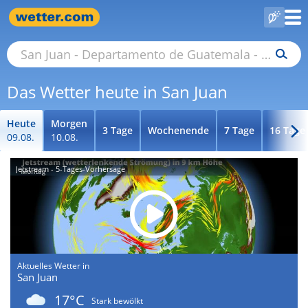
Das Wetter heute in San Juan
Heute
Morgen
3 Tage
Wochenende
7 Tage
16 Tage
09.08.
10.08.
Jetstream - 5-Tages-Vorhersage
Aktuelles Wetter in
San Juan
17°C
Stark bewölkt