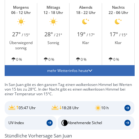
Morgens
Mittags
Abends
Nachts
06 - 12 Uhr
12 - 18 Uhr
18 - 22 Uhr
22 - 06 Uhr
27°
28°
19°
17°
/ 15°
/ 21°
/ 17°
/ 15°
Überwiegend
Sonnig
Klar
Klar
sonnig
0 %
0 %
0 %
0 %
mehr Wetterinfos heute
In San Juan gibt es den ganzen Tag einen wolkenlosen Himmel bei Werten
von 15 bis zu 28°C. In der Nacht gibt es einen wolkenlosen Himmel bei
einer Temperatur von 15°C.
05:47 Uhr
18:28 Uhr
10 h
UV-Index
Abnehmende Sichel
Stündliche Vorhersage San Juan