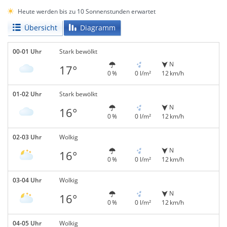
Heute werden bis zu 10 Sonnenstunden erwartet
Übersicht
Diagramm
00-01 Uhr
Stark bewölkt
N
17°
0 %
0 l/m²
12 km/h
01-02 Uhr
Stark bewölkt
N
16°
0 %
0 l/m²
12 km/h
02-03 Uhr
Wolkig
N
16°
0 %
0 l/m²
12 km/h
03-04 Uhr
Wolkig
N
16°
0 %
0 l/m²
12 km/h
04-05 Uhr
Wolkig