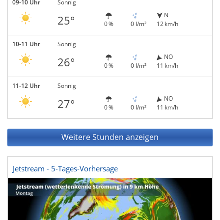
09-10 Uhr
Sonnig
N
25°
0 %
0 l/m²
12 km/h
10-11 Uhr
Sonnig
NO
26°
0 %
0 l/m²
11 km/h
11-12 Uhr
Sonnig
NO
27°
0 %
0 l/m²
11 km/h
Weitere Stunden anzeigen
Jetstream - 5-Tages-Vorhersage