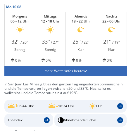
Mo
10.08.
Morgens
Mittags
Abends
Nachts
06 - 12 Uhr
12 - 18 Uhr
18 - 22 Uhr
22 - 06 Uhr
32°
33°
25°
21°
/ 20°
/ 27°
/ 22°
/ 19°
Sonnig
Sonnig
Klar
Klar
0 %
0 %
0 %
0 %
mehr Wetterinfos heute
In San Juan Las Minas gibt es den ganzen Tag ungestörten Sonnenschein
und die Temperaturen liegen zwischen 20 und 33°C. Nachts ist es
wolkenlos und die Temperatur sinkt auf 19°C.
05:44 Uhr
18:24 Uhr
11 h
UV-Index
Abnehmende Sichel