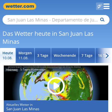
Das Wetter heute in San Juan Las
Minas
Heute
Morgen
3 Tage
Wochenende
7 Tage
16 Tage
10.08.
11.08.
Jetstream - 5-Tages-Vorhersage
Aktuelles Wetter in
San Juan Las Minas