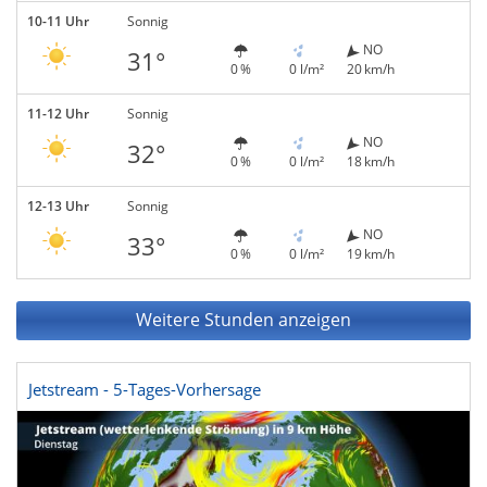
10-11 Uhr
Sonnig
NO
31°
0 %
0 l/m²
20 km/h
11-12 Uhr
Sonnig
NO
32°
0 %
0 l/m²
18 km/h
12-13 Uhr
Sonnig
NO
33°
0 %
0 l/m²
19 km/h
Weitere Stunden anzeigen
Jetstream - 5-Tages-Vorhersage