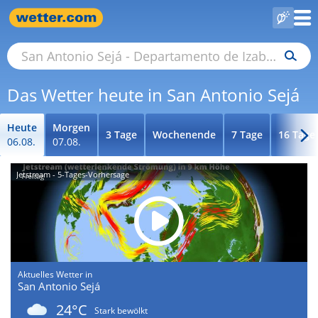
Das Wetter heute in San Antonio Sejá
Heute
Morgen
3 Tage
Wochenende
7 Tage
16 Tage
06.08.
07.08.
Jetstream - 5-Tages-Vorhersage
Aktuelles Wetter in
San Antonio Sejá
24°C
Stark bewölkt