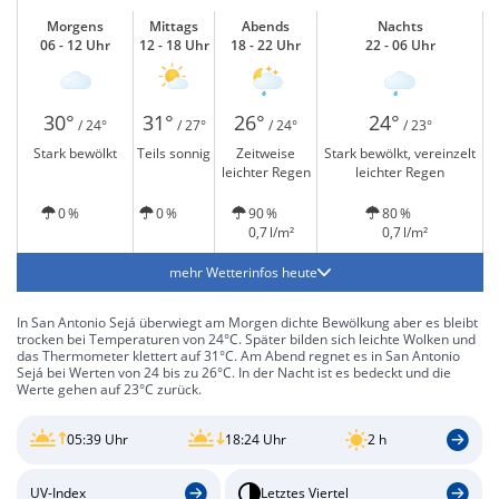
Morgens
Mittags
Abends
Nachts
06 - 12 Uhr
12 - 18 Uhr
18 - 22 Uhr
22 - 06 Uhr
30°
31°
26°
24°
/ 24°
/ 27°
/ 24°
/ 23°
Stark bewölkt
Teils sonnig
Zeitweise
Stark bewölkt, vereinzelt
leichter Regen
leichter Regen
0 %
0 %
90 %
80 %
0,7 l/m²
0,7 l/m²
mehr Wetterinfos heute
In San Antonio Sejá überwiegt am Morgen dichte Bewölkung aber es bleibt
trocken bei Temperaturen von 24°C. Später bilden sich leichte Wolken und
das Thermometer klettert auf 31°C. Am Abend regnet es in San Antonio
Sejá bei Werten von 24 bis zu 26°C. In der Nacht ist es bedeckt und die
Werte gehen auf 23°C zurück.
05:39 Uhr
18:24 Uhr
2 h
UV-Index
Letztes Viertel