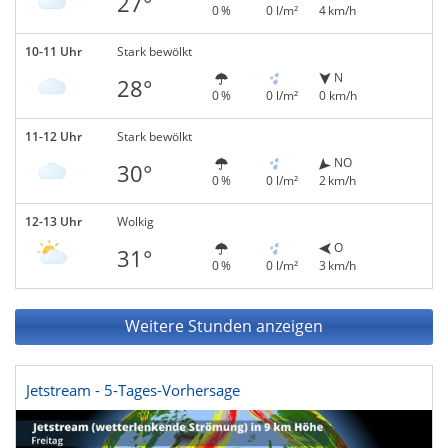
27°
0 %
0 l/m²
4 km/h
10-11 Uhr
Stark bewölkt
N
28°
0 %
0 l/m²
0 km/h
11-12 Uhr
Stark bewölkt
NO
30°
0 %
0 l/m²
2 km/h
12-13 Uhr
Wolkig
O
31°
0 %
0 l/m²
3 km/h
Weitere Stunden anzeigen
Jetstream - 5-Tages-Vorhersage