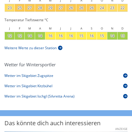
J
F
M
A
M
J
J
A
S
O
N
D
23
25
27
28
29
27
26
26
26
24
23
22
Temperatur Tiefstwerte °C
J
F
M
A
M
J
J
A
S
O
N
D
12
12
14
14
16
16
16
15
16
15
14
13
Weitere Werte zu dieser Station
Wetter für Wintersportler
Wetter im Skigebiet Zugspitze
Wetter im Skigebiet Kitzbühel
Wetter im Skigebiet Ischgl (Silvretta Arena)
Das könnte dich auch interessieren
ANZEIGE