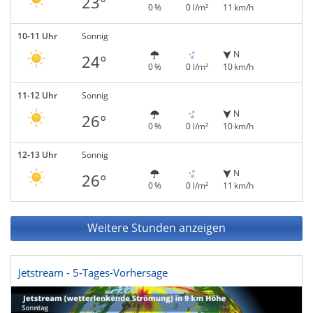
23°
0 %
0 l/m²
11 km/h
10-11 Uhr
Sonnig
N
24°
0 %
0 l/m²
10 km/h
11-12 Uhr
Sonnig
N
26°
0 %
0 l/m²
10 km/h
12-13 Uhr
Sonnig
N
26°
0 %
0 l/m²
11 km/h
Weitere Stunden anzeigen
Jetstream - 5-Tages-Vorhersage