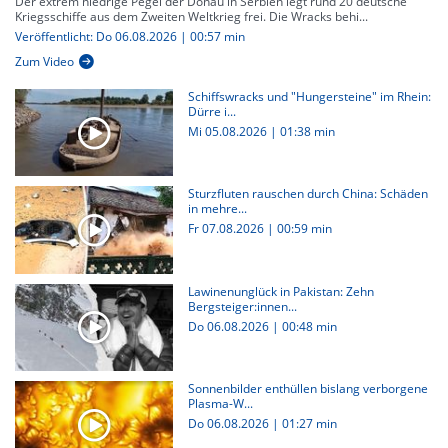
Der extrem niedrige Pegel der Donau in Serbien legt rund 20 deutsche
Kriegsschiffe aus dem Zweiten Weltkrieg frei. Die Wracks behi...
Veröffentlicht: Do 06.08.2026 | 00:57 min
Zum Video
Schiffswracks und "Hungersteine" im Rhein:
Dürre i...
Mi 05.08.2026
|
01:38 min
Sturzfluten rauschen durch China: Schäden
in mehre...
Fr 07.08.2026
|
00:59 min
Lawinenunglück in Pakistan: Zehn
Bergsteiger:innen...
Do 06.08.2026
|
00:48 min
Sonnenbilder enthüllen bislang verborgene
Plasma-W...
Do 06.08.2026
|
01:27 min