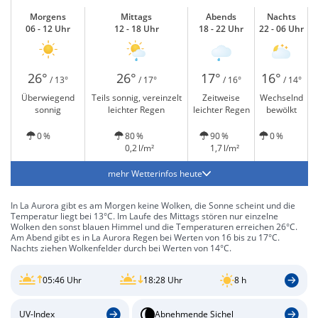
Morgens
Mittags
Abends
Nachts
06 - 12 Uhr
12 - 18 Uhr
18 - 22 Uhr
22 - 06 Uhr
26°
26°
17°
16°
/ 13°
/ 17°
/ 16°
/ 14°
Überwiegend
Teils sonnig, vereinzelt
Zeitweise
Wechselnd
sonnig
leichter Regen
leichter Regen
bewölkt
0 %
80 %
90 %
0 %
0,2 l/m²
1,7 l/m²
mehr Wetterinfos heute
In La Aurora gibt es am Morgen keine Wolken, die Sonne scheint und die
Temperatur liegt bei 13°C. Im Laufe des Mittags stören nur einzelne
Wolken den sonst blauen Himmel und die Temperaturen erreichen 26°C.
Am Abend gibt es in La Aurora Regen bei Werten von 16 bis zu 17°C.
Nachts ziehen Wolkenfelder durch bei Werten von 14°C.
05:46 Uhr
18:28 Uhr
8 h
UV-Index
Abnehmende Sichel