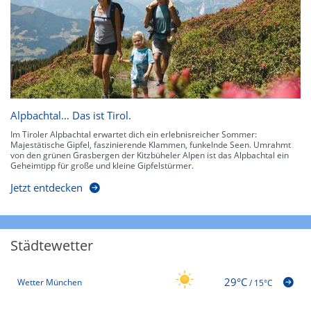
Alpbachtal… Das ist Tirol.
Im Tiroler Alpbachtal erwartet dich ein erlebnisreicher Sommer:
Majestätische Gipfel, faszinierende Klammen, funkelnde Seen. Umrahmt
von den grünen Grasbergen der Kitzbüheler Alpen ist das Alpbachtal ein
Geheimtipp für große und kleine Gipfelstürmer.
Jetzt entdecken
Städtewetter
29°C
Wetter München
/
15°C