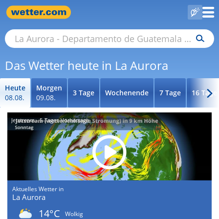
Das Wetter heute in La Aurora
Heute
Morgen
3 Tage
Wochenende
7 Tage
16 Tage
08.08.
09.08.
Jetstream - 5-Tages-Vorhersage
Aktuelles Wetter in
La Aurora
14°C
Wolkig