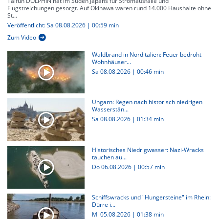
Taifun DOLPHIN hat im Süden Japans für Stromausfälle und
Flugstreichungen gesorgt. Auf Okinawa waren rund 14.000 Haushalte ohne
St...
Veröffentlicht: Sa 08.08.2026 | 00:59 min
Zum Video
Waldbrand in Norditalien: Feuer bedroht
Wohnhäuser...
Sa 08.08.2026
|
00:46 min
Ungarn: Regen nach historisch niedrigen
Wasserstän...
Sa 08.08.2026
|
01:34 min
Historisches Niedrigwasser: Nazi-Wracks
tauchen au...
Do 06.08.2026
|
00:57 min
Schiffswracks und "Hungersteine" im Rhein:
Dürre i...
Mi 05.08.2026
|
01:38 min