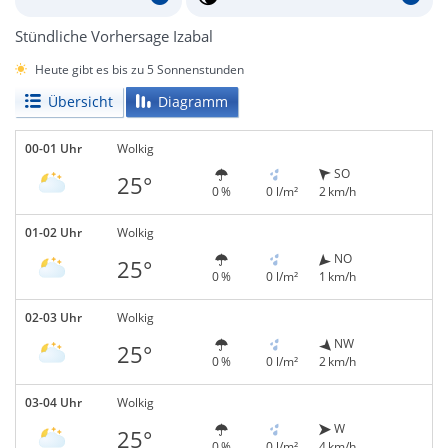
Stündliche Vorhersage Izabal
Heute gibt es bis zu 5 Sonnenstunden
Übersicht
Diagramm
00-01 Uhr
Wolkig
SO
25°
0 %
0 l/m²
2 km/h
01-02 Uhr
Wolkig
NO
25°
0 %
0 l/m²
1 km/h
02-03 Uhr
Wolkig
NW
25°
0 %
0 l/m²
2 km/h
03-04 Uhr
Wolkig
W
25°
0 %
0 l/m²
4 km/h