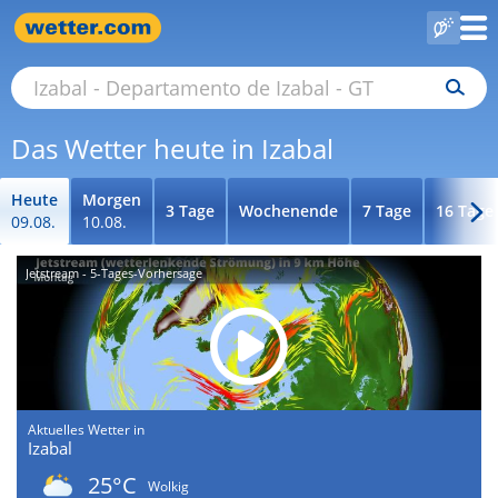
Das Wetter heute in Izabal
Heute
Morgen
3 Tage
Wochenende
7 Tage
16 Tage
09.08.
10.08.
Jetstream - 5-Tages-Vorhersage
Aktuelles Wetter in
Izabal
25°C
Wolkig