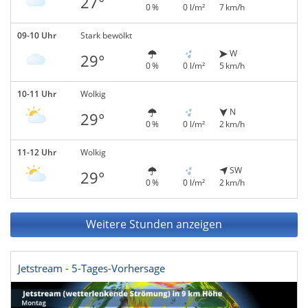
27°
0 %
0 l/m²
7 km/h
09-10 Uhr
Stark bewölkt
W
29°
0 %
0 l/m²
5 km/h
10-11 Uhr
Wolkig
N
29°
0 %
0 l/m²
2 km/h
11-12 Uhr
Wolkig
SW
29°
0 %
0 l/m²
2 km/h
Weitere Stunden anzeigen
Jetstream - 5-Tages-Vorhersage