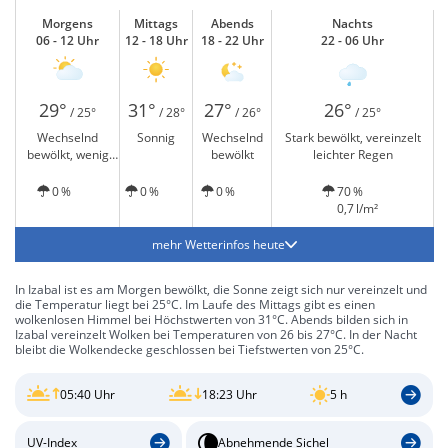
Morgens
Mittags
Abends
Nachts
06 - 12 Uhr
12 - 18 Uhr
18 - 22 Uhr
22 - 06 Uhr
29°
31°
27°
26°
/ 25°
/ 28°
/ 26°
/ 25°
Wechselnd
Sonnig
Wechselnd
Stark bewölkt, vereinzelt
bewölkt, wenig
bewölkt
leichter Regen
Sonne
0 %
0 %
0 %
70 %
0,7 l/m²
mehr Wetterinfos heute
In Izabal ist es am Morgen bewölkt, die Sonne zeigt sich nur vereinzelt und
die Temperatur liegt bei 25°C. Im Laufe des Mittags gibt es einen
wolkenlosen Himmel bei Höchstwerten von 31°C. Abends bilden sich in
Izabal vereinzelt Wolken bei Temperaturen von 26 bis 27°C. In der Nacht
bleibt die Wolkendecke geschlossen bei Tiefstwerten von 25°C.
05:40 Uhr
18:23 Uhr
5 h
UV-Index
Abnehmende Sichel