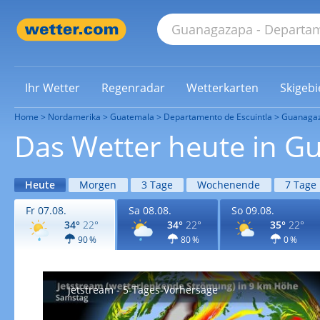
Ihr Wetter
Regenradar
Wetterkarten
Skigebi
Home
Nordamerika
Guatemala
Departamento de Escuintla
Guanaga
Das Wetter heute in 
Heute
Morgen
3 Tage
Wochenende
7 Tage
Fr 07.08.
Sa 08.08.
So 09.08.
34°
22°
34°
22°
35°
22°
90 %
80 %
0 %
Jetstream - 5-Tages-Vorhersage