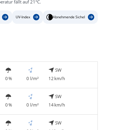
atur fällt auf 21°C.
UV-Index
Abnehmende Sichel
SW
0 %
0 l/m²
12 km/h
SW
0 %
0 l/m²
14 km/h
SW