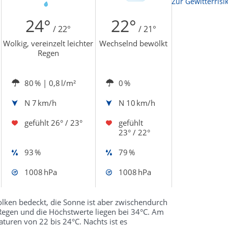
Zur Sonnenscheindauerkarte
Zur Gewitterrisi
24°
22°
/ 22°
/ 21°
Wolkig, vereinzelt leichter
Wechselnd bewölkt
Regen
80 %
| 0,8 l/m²
0 %
N
7 km/h
N
10 km/h
gefühlt
26° / 23°
gefühlt
23° / 22°
93 %
79 %
1008 hPa
1008 hPa
ken bedeckt, die Sonne ist aber zwischendurch
Regen und die Höchstwerte liegen bei 34°C. Am
turen von 22 bis 24°C. Nachts ist es