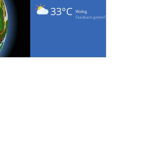
33°C
Wolkig
Feedback geben