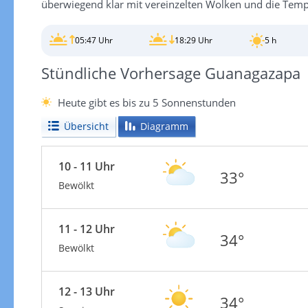
überwiegend klar mit vereinzelten Wolken und die Temper
05:47 Uhr
18:29 Uhr
5 h
Stündliche Vorhersage Guanagazapa
Heute gibt es bis zu 5 Sonnenstunden
Übersicht
Diagramm
10 - 11 Uhr
33°
Bewölkt
11 - 12 Uhr
34°
Bewölkt
12 - 13 Uhr
34°