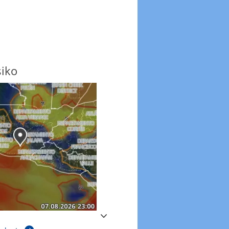
siko
Windböen
Windböen heute