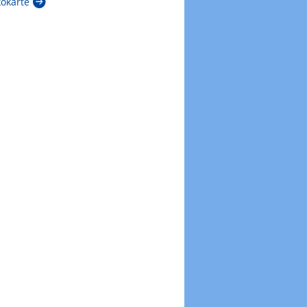
kokarte
Zur Windböenkarte