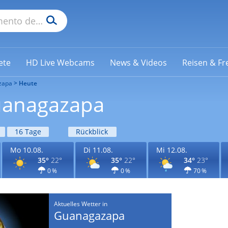
ete
HD Live Webcams
News & Videos
Reisen & Fre
zapa
Heute
Guanagazapa
16 Tage
Rückblick
Mo 10.08.
Di 11.08.
Mi 12.08.
35°
22°
35°
22°
34°
23°
0 %
0 %
70 %
Aktuelles Wetter in
Guanagazapa