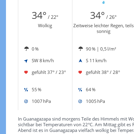
Zur Windgeschwindigkeitenkarte
34°
34°
/ 22°
/ 26°
Wolkig
Zeitweise leichter Regen, teils
sonnig
0 %
90 %
| 0,5 l/m²
SW
8 km/h
S
11 km/h
gefühlt
37° / 23°
gefühlt
38° / 28°
55 %
64 %
1007 hPa
1005 hPa
In Guanagazapa sind morgens Teile des Himmels mit Wol
sichtbar bei Temperaturen von 22°C. Am Mittag gibt es 
Abend ist es in Guanagazapa vielfach wolkig bei Tempera