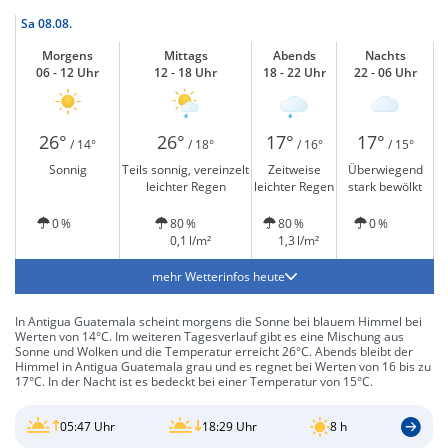
Sa
08.08.
Morgens
Mittags
Abends
Nachts
06 - 12 Uhr
12 - 18 Uhr
18 - 22 Uhr
22 - 06 Uhr
26°
26°
17°
17°
/ 14°
/ 18°
/ 16°
/ 15°
Sonnig
Teils sonnig, vereinzelt
Zeitweise
Überwiegend
leichter Regen
leichter Regen
stark bewölkt
0 %
80 %
80 %
0 %
0,1 l/m²
1,3 l/m²
mehr Wetterinfos heute
In Antigua Guatemala scheint morgens die Sonne bei blauem Himmel bei
Werten von 14°C. Im weiteren Tagesverlauf gibt es eine Mischung aus
Sonne und Wolken und die Temperatur erreicht 26°C. Abends bleibt der
Himmel in Antigua Guatemala grau und es regnet bei Werten von 16 bis zu
17°C. In der Nacht ist es bedeckt bei einer Temperatur von 15°C.
05:47 Uhr
18:29 Uhr
8 h