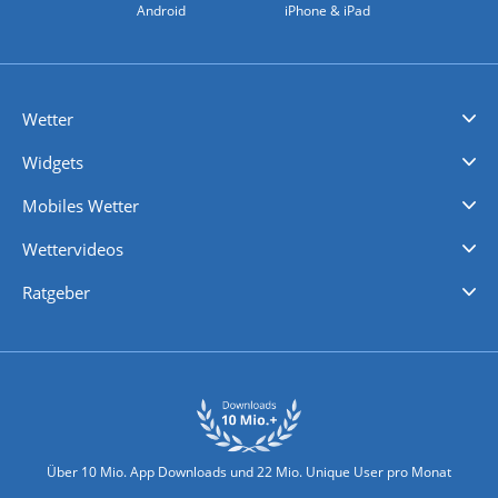
Android
iPhone & iPad
Wetter
Videovorhersagen
Kolumnen
Unwetterwarnungen
wetter.com Deutschland
wetter.com Schweiz
wetter.com Österreich
Werben
Homepage Widget
Wetter API
Wetter- und Geodaten - meteonomiqs.com
tiempo.es
meteos24.fr
ilmeteo24.it
pogoda24.pl
weather24.co.uk
Widgets
Regenradar
Windgeschwindigkeiten
Temperatur
Sonnenschein
Wassertemperatur
Mobiles Wetter
iPhone Wetter
iPad Wetter
Android Wetter
Wettervideos
Nachrichten
Deutschlandwetter
Schweizwetter
Österreichwetter
Regionalwetter
Wetter in Europa
Wetter Weltweit
Wetterlexikon
Promi-News
Ratgeber
Biowetter
Glätteindex
Reiseziel Finder
Erkältungswetter
Klima & Umwelt
Über 10 Mio. App Downloads und 22 Mio. Unique User pro Monat