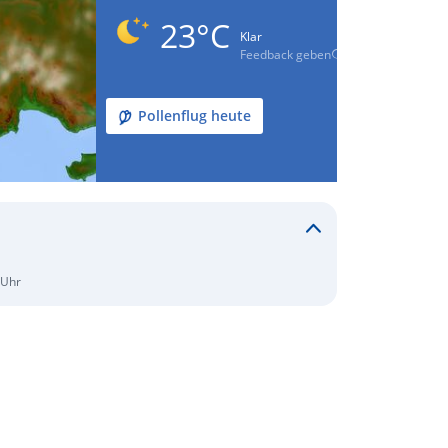
23°C
Klar
Feedback geben
Pollenflug heute
 Uhr