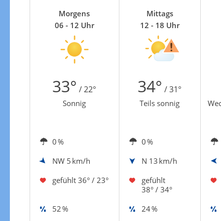
Zur Gewitterrisikokarte
Morgens
Mittags
06 - 12 Uhr
12 - 18 Uhr
33°
34°
/ 22°
/ 31°
Sonnig
Teils sonnig
Wec
0 %
0 %
NW
5 km/h
N
13 km/h
gefühlt
36° / 23°
gefühlt
38° / 34°
52 %
24 %