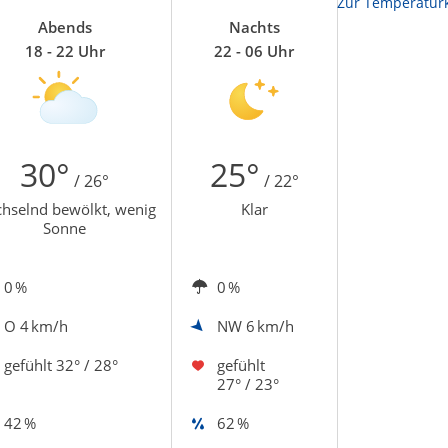
Zur Temperaturk
Abends
Nachts
18 - 22 Uhr
22 - 06 Uhr
30°
25°
/ 26°
/ 22°
hselnd bewölkt, wenig
Klar
Sonne
0 %
0 %
O
4 km/h
NW
6 km/h
gefühlt
32° / 28°
gefühlt
27° / 23°
42 %
62 %