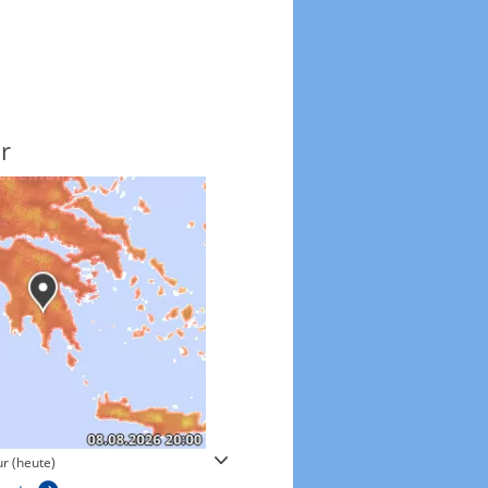
r
Windgeschwindigkeite
r (heute)
Windgeschwindigkeiten in 3h