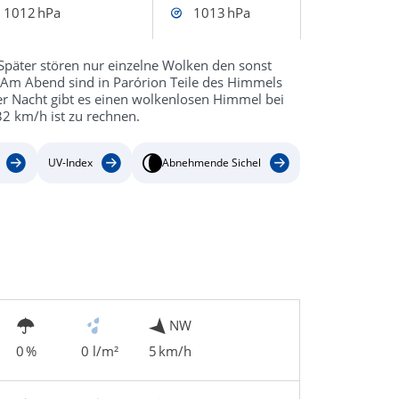
1012 hPa
1013 hPa
 Später stören nur einzelne Wolken den sonst
 Am Abend sind in Parórion Teile des Himmels
er Nacht gibt es einen wolkenlosen Himmel bei
2 km/h ist zu rechnen.
UV-Index
Abnehmende Sichel
NW
0 %
0 l/m²
5 km/h