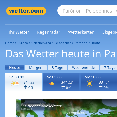
Ihr Wetter
Regenradar
Wetterkarten
Skigebi
Home
Europa
Griechenland
Peloponnes
Parórion
Heute
Das Wetter heute in Pa
Heute
Morgen
3 Tage
Wochenende
7 Tage
Sa 08.08.
So 09.08.
Mo 10.08.
34°
22°
34°
22°
33°
24°
0 %
0 %
0 %
Griechenland-Wetter