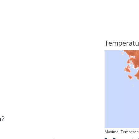
Regenradar
Temperatu
n?
Maximal-Temperatu
Zum animierten Regenradar