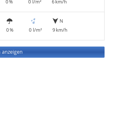
0 %
0 l/m²
6 km/h
N
0 %
0 l/m²
9 km/h
 anzeigen