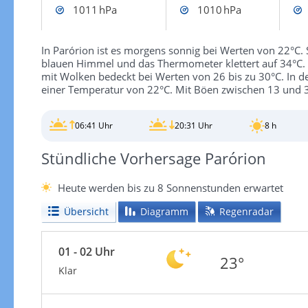
1011 hPa
1010 hPa
In Parórion ist es morgens sonnig bei Werten von 22°C.
blauen Himmel und das Thermometer klettert auf 34°C.
mit Wolken bedeckt bei Werten von 26 bis zu 30°C. In d
einer Temperatur von 22°C. Mit Böen zwischen 13 und 3
06:41 Uhr
20:31 Uhr
8 h
Stündliche Vorhersage Parórion
Heute werden bis zu 8 Sonnenstunden erwartet
Übersicht
Diagramm
Regenradar
01 - 02 Uhr
23°
Klar