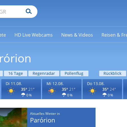
ete
HD Live Webcams
News & Videos
Reisen & Fre
rórion
16 Tage
Regenradar
Pollenflug
Rückblick
Di 11.08.
Mi 12.08.
Do 13.08.
35°
21°
35°
21°
35°
24°
0 %
0 %
0 %
Aktuelles Wetter in
Parórion