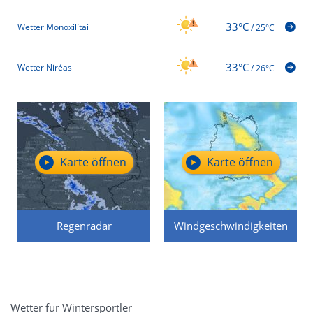
33°C
Wetter Monoxilítai
/
25°C
33°C
Wetter Niréas
/
26°C
Karte öffnen
Karte öffnen
Regenradar
Windgeschwindigkeiten
Wetter für Wintersportler