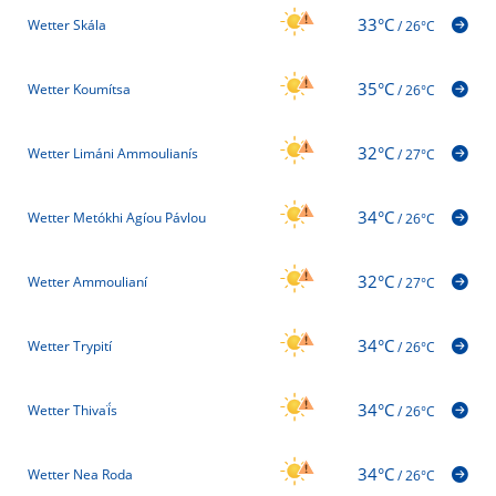
33°C
Wetter Skála
/
26°C
35°C
Wetter Koumítsa
/
26°C
32°C
Wetter Limáni Ammoulianís
/
27°C
34°C
Wetter Metókhi Agíou Pávlou
/
26°C
32°C
Wetter Ammoulianí
/
27°C
34°C
Wetter Trypití
/
26°C
34°C
Wetter Thivaḯs
/
26°C
34°C
Wetter Nea Roda
/
26°C