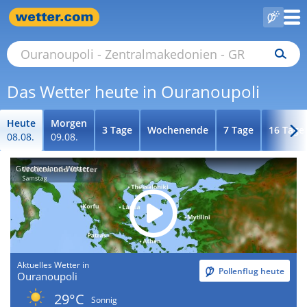
Das Wetter heute in Ouranoupoli
Heute
Morgen
3 Tage
Wochenende
7 Tage
16 Tage
08.08.
09.08.
Griechenland-Wetter
Aktuelles Wetter in
Pollenflug heute
Ouranoupoli
29°C
Sonnig