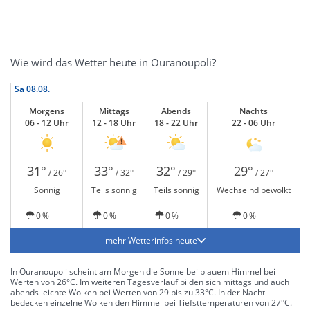
Wie wird das Wetter heute in Ouranoupoli?
Sa
08.08.
Morgens
Mittags
Abends
Nachts
06 - 12 Uhr
12 - 18 Uhr
18 - 22 Uhr
22 - 06 Uhr
31°
33°
32°
29°
/ 26°
/ 32°
/ 29°
/ 27°
Sonnig
Teils sonnig
Teils sonnig
Wechselnd bewölkt
0 %
0 %
0 %
0 %
mehr Wetterinfos heute
In Ouranoupoli scheint am Morgen die Sonne bei blauem Himmel bei
Werten von 26°C. Im weiteren Tagesverlauf bilden sich mittags und auch
abends leichte Wolken bei Werten von 29 bis zu 33°C. In der Nacht
bedecken einzelne Wolken den Himmel bei Tiefsttemperaturen von 27°C.