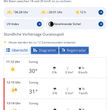
Mit Böen zwischen 18 und 30 km/h ist zu rechnen.
06:28 Uhr
20:31 Uhr
12 h
UV-Index
Abnehmende Sichel
Stündliche Vorhersage Ouranoupoli
Heute werden bis zu 12 Sonnenstunden erwartet
Übersicht
Diagramm
Regenradar
11-12 Uhr
Sonnig
N
30°
0 %
0 l/m²
8 km/h
12-13 Uhr
Sonnig
N
31°
0 %
0 l/m²
7 km/h
13-14 Uhr
Sonnig
N