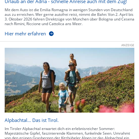
Urlaub an der Adria - schnelle Anreise auch mit dem Zug!
Mit dem Auto ist die Emilia Romagna in wenigen Stunden von Deutschland
aus zu erreichen. Wer gerne autofrei reist, nimmt die Bahn: Von 2. April bis
3. Oktober 2026 fahren Direktzüge von München über Bologna und Cesena
nach Rimini, Riccione und Cattolica ans Meer.
Hier mehr erfahren
ANZEIGE
Alpbachtal… Das ist Tirol.
Im Tiroler Alpbachtal erwartet dich ein erlebnisreicher Sommer:
Majestätische Gipfel, faszinierende Klammen, funkelnde Seen. Umrahmt
von den grünen Grasbergen der Kitzbüheler Alpen ist das Alpbachtal ein