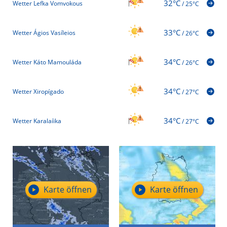
32°C
Wetter Lefka Vomvokous
/
25°C
33°C
Wetter Ágios Vasíleios
/
26°C
34°C
Wetter Káto Mamouláda
/
26°C
34°C
Wetter Xiropígado
/
27°C
34°C
Wetter Karalaíika
/
27°C
Karte öffnen
Karte öffnen