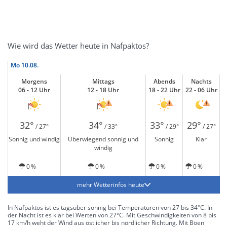
Wie wird das Wetter heute in Nafpaktos?
Mo
10.08.
Morgens
Mittags
Abends
Nachts
06 - 12 Uhr
12 - 18 Uhr
18 - 22 Uhr
22 - 06 Uhr
32°
34°
33°
29°
/ 27°
/ 33°
/ 29°
/ 27°
Sonnig und windig
Überwiegend sonnig und
Sonnig
Klar
windig
0 %
0 %
0 %
0 %
mehr Wetterinfos heute
In Nafpaktos ist es tagsüber sonnig bei Temperaturen von 27 bis 34°C. In
der Nacht ist es klar bei Werten von 27°C. Mit Geschwindigkeiten von 8 bis
17 km/h weht der Wind aus östlicher bis nördlicher Richtung. Mit Böen