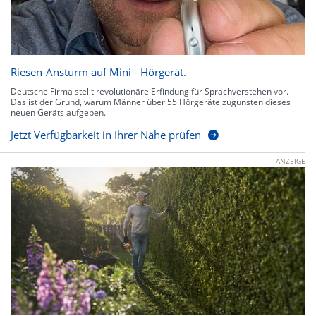
Riesen-Ansturm auf Mini - Hörgerät.
Deutsche Firma stellt revolutionäre Erfindung für Sprachverstehen vor.
Das ist der Grund, warum Männer über 55 Hörgeräte zugunsten dieses
neuen Geräts aufgeben.
Jetzt Verfügbarkeit in Ihrer Nähe prüfen
ANZEIGE