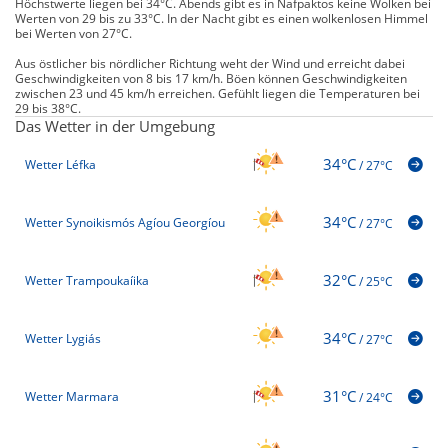
Höchstwerte liegen bei 34°C. Abends gibt es in Nafpaktos keine Wolken bei
Werten von 29 bis zu 33°C. In der Nacht gibt es einen wolkenlosen Himmel
bei Werten von 27°C.
Aus östlicher bis nördlicher Richtung weht der Wind und erreicht dabei
Geschwindigkeiten von 8 bis 17 km/h. Böen können Geschwindigkeiten
zwischen 23 und 45 km/h erreichen. Gefühlt liegen die Temperaturen bei
29 bis 38°C.
Das Wetter in der Umgebung
34°C
Wetter Léfka
/
27°C
34°C
Wetter Synoikismós Agíou Georgíou
/
27°C
32°C
Wetter Trampoukaíika
/
25°C
34°C
Wetter Lygiás
/
27°C
31°C
Wetter Marmara
/
24°C