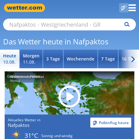
Das Wetter heute in Nafpaktos
Heute
Morgen
3 Tage
Wochenende
7 Tage
16 Tage
10.08.
11.08.
Griechenland-Wetter
Aktuelles Wetter in
Pollenflug heute
Nafpaktos
31°C
Sonnig und windig