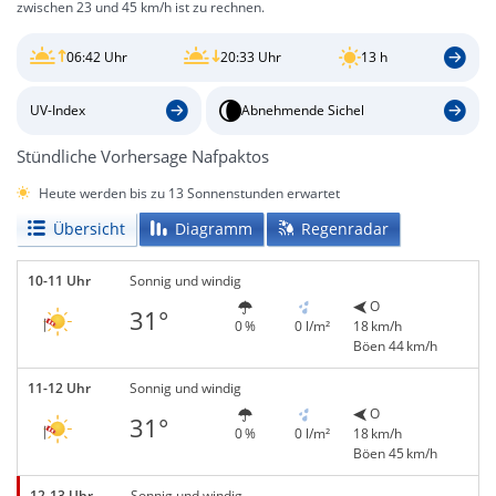
zwischen 23 und 45 km/h ist zu rechnen.
06:42 Uhr
20:33 Uhr
13 h
UV-Index
Abnehmende Sichel
Stündliche Vorhersage Nafpaktos
Heute werden bis zu 13 Sonnenstunden erwartet
Übersicht
Diagramm
Regenradar
10-11 Uhr
Sonnig und windig
O
31°
0 %
0 l/m²
18 km/h
Böen 44 km/h
11-12 Uhr
Sonnig und windig
O
31°
0 %
0 l/m²
18 km/h
Böen 45 km/h
12-13 Uhr
Sonnig und windig