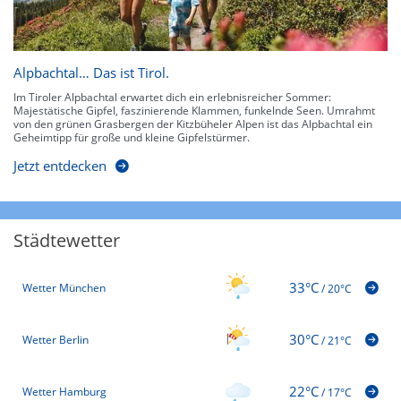
Alpbachtal… Das ist Tirol.
Im Tiroler Alpbachtal erwartet dich ein erlebnisreicher Sommer:
Majestätische Gipfel, faszinierende Klammen, funkelnde Seen. Umrahmt
von den grünen Grasbergen der Kitzbüheler Alpen ist das Alpbachtal ein
Geheimtipp für große und kleine Gipfelstürmer.
Jetzt entdecken
Städtewetter
33°C
Wetter München
/
20°C
30°C
Wetter Berlin
/
21°C
22°C
Wetter Hamburg
/
17°C