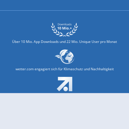
Biowetter
Glätteindex
Reiseziel Finder
Erkältungswetter
Klima & Umwelt
Über 10 Mio. App Downloads und 22 Mio. Unique User pro Monat
wetter.com engagiert sich für Klimaschutz und Nachhaltigkeit
Bekannt aus Funk und Fernsehen: Pro7, Sat1, Kabel 1, SWR, ...
Jobs und Karriere