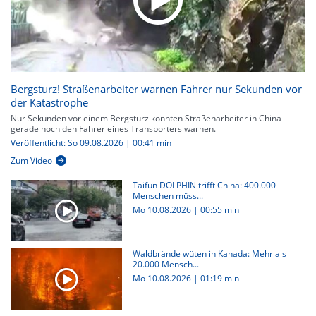
Bergsturz! Straßenarbeiter warnen Fahrer nur Sekunden vor
der Katastrophe
Nur Sekunden vor einem Bergsturz konnten Straßenarbeiter in China
gerade noch den Fahrer eines Transporters warnen.
Veröffentlicht: So 09.08.2026 | 00:41 min
Zum Video
Taifun DOLPHIN trifft China: 400.000
Menschen müss...
Mo 10.08.2026
|
00:55 min
Waldbrände wüten in Kanada: Mehr als
20.000 Mensch...
Mo 10.08.2026
|
01:19 min