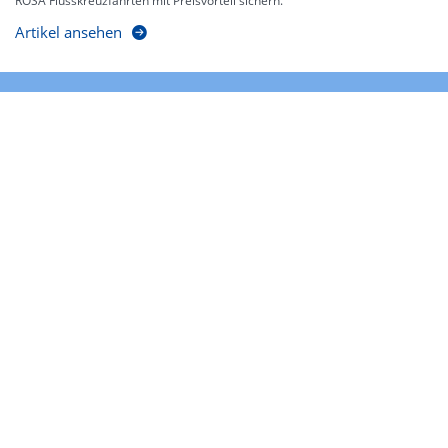
ROSA Flusskreuzfahrten mit Preisvorteil sichern.
Artikel ansehen