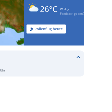
26°C
Wolkig
Feedback geben
Pollenflug heute
 Uhr