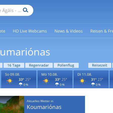
ete
HD Live Webcams
News & Videos
Reisen & Fre
oumariónas
16 Tage
Regenradar
Pollenflug
Reisezeit
So 09.08.
Mo 10.08.
Di 11.08.
33°
25°
33°
25°
31°
23°
0 %
0 %
0 %
Aktuelles Wetter in
Koumariónas