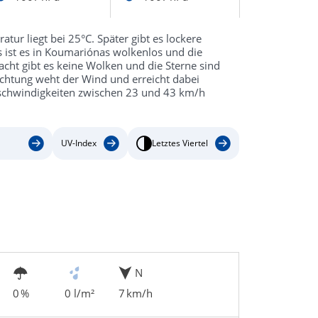
ur liegt bei 25°C. Später gibt es lockere
 ist es in Koumariónas wolkenlos und die
cht gibt es keine Wolken und die Sterne sind
ichtung weht der Wind und erreicht dabei
schwindigkeiten zwischen 23 und 43 km/h
UV-Index
Letztes Viertel
N
0 %
0 l/m²
7 km/h