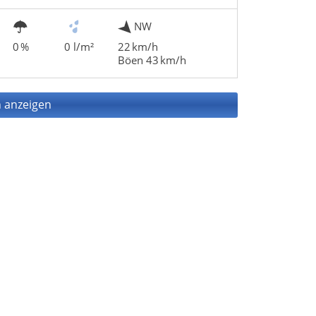
NW
0 %
0 l/m²
22 km/h
Böen 43 km/h
 anzeigen