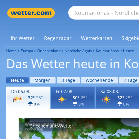
Ihr Wetter
Regenradar
Wetterkarten
Skigebi
Home
Europa
Griechenland
Nördliche Ägäis
Koumariónas
Heute
Das Wetter heute in K
Heute
Morgen
3 Tage
Wochenende
7 Tage
Do 06.08.
Fr 07.08.
Sa 08.08.
32°
25°
30°
25°
32°
25°
0 %
0 %
0 %
Griechenland-Wetter