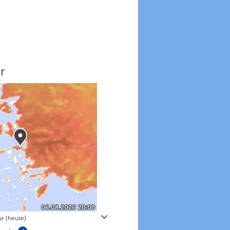
r
Windgeschwindigkeite
r (heute)
Windgeschwindigkeiten in 3h