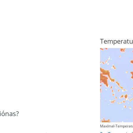
Regenradar
Temperatu
iónas?
Maximal-Temperatu
Zum animierten Regenradar