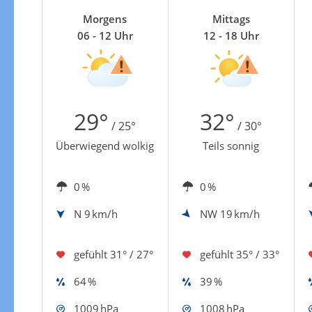
Zur Gewitterrisikokarte
Morgens
Mittags
06 - 12 Uhr
12 - 18 Uhr
29°
32°
/ 25°
/ 30°
Überwiegend wolkig
Teils sonnig
0 %
0 %
N
9 km/h
NW
19 km/h
gefühlt
31° / 27°
gefühlt
35° / 33°
64 %
39 %
1009 hPa
1008 hPa