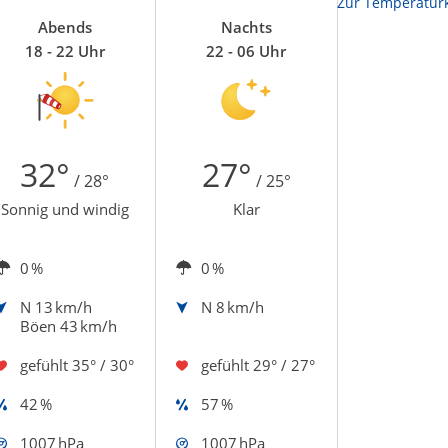
Zur Temperaturk
Abends
Nachts
18 - 22 Uhr
22 - 06 Uhr
32°
27°
/ 28°
/ 25°
Sonnig und windig
Klar
0 %
0 %
N
13 km/h
N
8 km/h
Böen 43 km/h
gefühlt
35° / 30°
gefühlt
29° / 27°
42 %
57 %
1007 hPa
1007 hPa