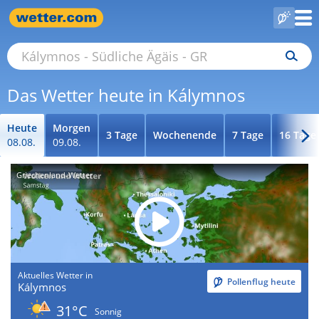
Das Wetter heute in Kálymnos
Heute
Morgen
3 Tage
Wochenende
7 Tage
16 Tage
08.08.
09.08.
Griechenland-Wetter
Aktuelles Wetter in
Pollenflug heute
Kálymnos
31°C
Sonnig