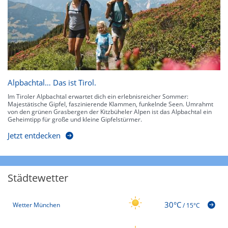
Alpbachtal… Das ist Tirol.
Im Tiroler Alpbachtal erwartet dich ein erlebnisreicher Sommer:
Majestätische Gipfel, faszinierende Klammen, funkelnde Seen. Umrahmt
von den grünen Grasbergen der Kitzbüheler Alpen ist das Alpbachtal ein
Geheimtipp für große und kleine Gipfelstürmer.
Jetzt entdecken
Städtewetter
30°C
Wetter München
/
15°C