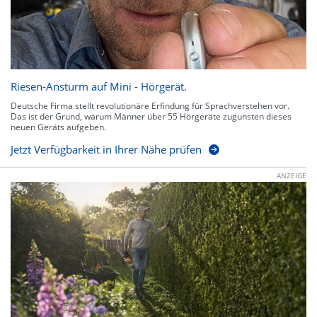
Riesen-Ansturm auf Mini - Hörgerät.
Deutsche Firma stellt revolutionäre Erfindung für Sprachverstehen vor.
Das ist der Grund, warum Männer über 55 Hörgeräte zugunsten dieses
neuen Geräts aufgeben.
Jetzt Verfügbarkeit in Ihrer Nähe prüfen
ANZEIGE