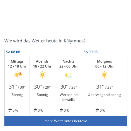
Wie wird das Wetter heute in Kálymnos?
Sa
08.08.
So
09.08.
Mittags
Abends
Nachts
Morgens
12 - 18 Uhr
18 - 22 Uhr
22 - 06 Uhr
06 - 12 Uhr
31°
30°
30°
31°
/ 30°
/ 29°
/ 28°
/ 28°
Sonnig
Sonnig
Wechselnd
Überwiegend sonnig
bewölkt
0 %
0 %
0 %
0 %
mehr Wetterinfos heute