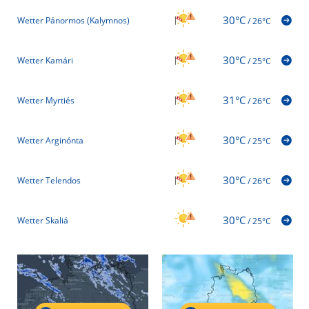
30°C
Wetter Pánormos (Kalymnos)
/
26°C
30°C
Wetter Kamári
/
25°C
31°C
Wetter Myrtiés
/
26°C
30°C
Wetter Arginónta
/
25°C
30°C
Wetter Telendos
/
26°C
30°C
Wetter Skaliá
/
25°C