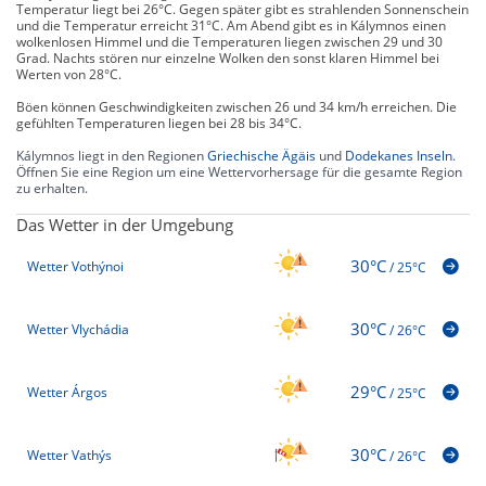
Temperatur liegt bei 26°C. Gegen später gibt es strahlenden Sonnenschein
und die Temperatur erreicht 31°C. Am Abend gibt es in Kálymnos einen
wolkenlosen Himmel und die Temperaturen liegen zwischen 29 und 30
Grad. Nachts stören nur einzelne Wolken den sonst klaren Himmel bei
Werten von 28°C.
Böen können Geschwindigkeiten zwischen 26 und 34 km/h erreichen. Die
gefühlten Temperaturen liegen bei 28 bis 34°C.
Kálymnos liegt in den Regionen
Griechische Ägäis
und
Dodekanes Inseln
.
Öffnen Sie eine Region um eine Wettervorhersage für die gesamte Region
zu erhalten.
Das Wetter in der Umgebung
30°C
Wetter Vothýnoi
/
25°C
30°C
Wetter Vlychádia
/
26°C
29°C
Wetter Árgos
/
25°C
30°C
Wetter Vathýs
/
26°C