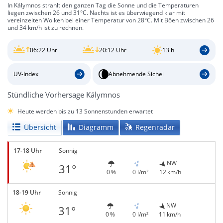
In Kálymnos strahlt den ganzen Tag die Sonne und die Temperaturen
liegen zwischen 26 und 31°C. Nachts ist es überwiegend klar mit
vereinzelten Wolken bei einer Temperatur von 28°C. Mit Böen zwischen 26
und 34 km/h ist zu rechnen.
06:22 Uhr
20:12 Uhr
13 h
UV-Index
Abnehmende Sichel
Stündliche Vorhersage Kálymnos
Heute werden bis zu 13 Sonnenstunden erwartet
Übersicht
Diagramm
Regenradar
17-18 Uhr
Sonnig
NW
31°
0 %
0 l/m²
12 km/h
18-19 Uhr
Sonnig
NW
31°
0 %
0 l/m²
11 km/h