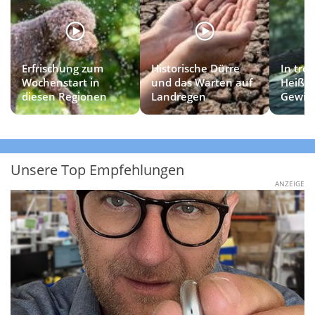
Erfrischung zum
Historische Dürre
In tro
Wochenstart in
und das Warten auf
Heißlu
diesen Regionen
Landregen
Gewitt
Unsere Top Empfehlungen
ANZEIGE