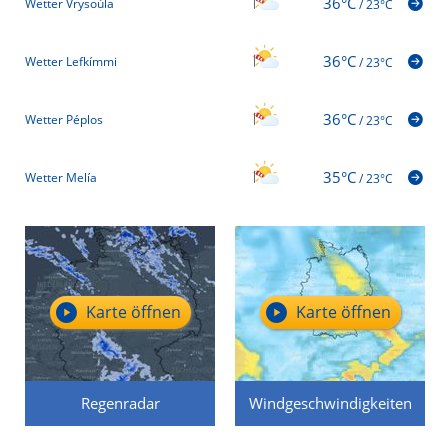
36°C
Wetter Vrysoúla
/
23°C
36°C
Wetter Lefkímmi
/
23°C
36°C
Wetter Péplos
/
23°C
35°C
Wetter Melía
/
23°C
Karte öffnen
Karte öffnen
Regenradar
Windgeschwindigkeiten