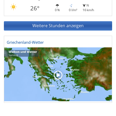
N
26°
0 %
0 l/m²
16 km/h
Weitere Stunden anzeigen
Griechenland-Wetter