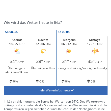
Wie wird das Wetter heute in Itéa?
Sa
08.08.
So
09.08.
Abends
Nachts
Morgens
Mittags
18 - 22 Uhr
22 - 06 Uhr
06 - 12 Uhr
12 - 18 Uhr
34°
28°
31°
35°
/ 29°
/ 25°
/ 25°
/ 33°
Überwiegend
Überwiegend klar
Sonnig und windig
Sonnig und windig
leicht bewölkt und
windig
0 %
0 %
0 %
0 %
mehr Wetterinfos heute
In Itéa strahlt morgens die Sonne bei Werten von 24°C. Des Weiteren wird
mittags und auch abends die Sonne von einzelnen Wolken verdeckt und die
Temperaturen liegen zwischen 29 und 36 Grad. In der Nacht gibt es keine