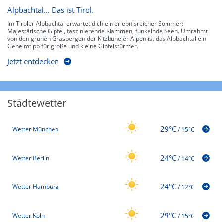
Alpbachtal… Das ist Tirol.
Im Tiroler Alpbachtal erwartet dich ein erlebnisreicher Sommer:
Majestätische Gipfel, faszinierende Klammen, funkelnde Seen. Umrahmt
von den grünen Grasbergen der Kitzbüheler Alpen ist das Alpbachtal ein
Geheimtipp für große und kleine Gipfelstürmer.
Jetzt entdecken
Städtewetter
29°C
Wetter München
/
15°C
24°C
Wetter Berlin
/
14°C
24°C
Wetter Hamburg
/
12°C
29°C
Wetter Köln
/
15°C