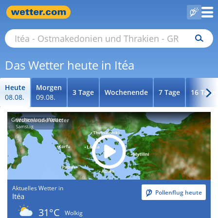
Das Wetter heute in Itéa
Heute
Morgen
3 Tage
Wochenende
7 Tage
16 Tage
08.08.
09.08.
Griechenland-Wetter
Aktuelles Wetter in
Pollenflug heute
Itéa
31°C
Wolkig