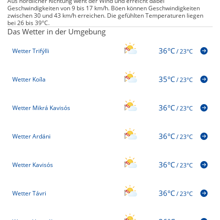
Aus nördlicher Richtung weht der Wind und erreicht dabei
Geschwindigkeiten von 9 bis 17 km/h. Böen können Geschwindigkeiten
zwischen 30 und 43 km/h erreichen. Die gefühlten Temperaturen liegen
bei 26 bis 39°C.
Das Wetter in der Umgebung
36°C
Wetter Trifýlli
/
23°C
35°C
Wetter Koíla
/
23°C
36°C
Wetter Mikrá Kavisós
/
23°C
36°C
Wetter Ardáni
/
23°C
36°C
Wetter Kavisós
/
23°C
36°C
Wetter Távri
/
23°C