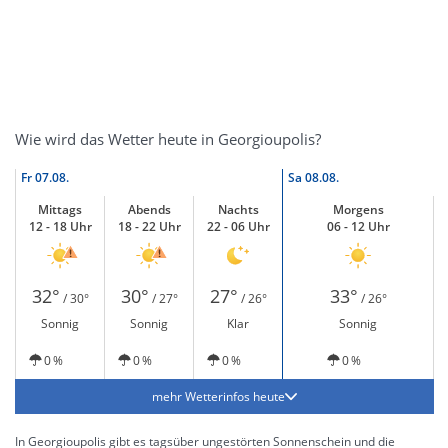
Wie wird das Wetter heute in Georgioupolis?
Fr
07.08.
Sa
08.08.
Mittags
Abends
Nachts
Morgens
12 - 18 Uhr
18 - 22 Uhr
22 - 06 Uhr
06 - 12 Uhr
32°
30°
27°
33°
/ 30°
/ 27°
/ 26°
/ 26°
Sonnig
Sonnig
Klar
Sonnig
0 %
0 %
0 %
0 %
mehr Wetterinfos heute
In Georgioupolis gibt es tagsüber ungestörten Sonnenschein und die