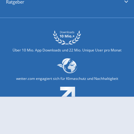
Ratgeber
Biowetter
Glätteindex
Reiseziel Finder
Erkältungswetter
Klima & Umwelt
Über 10 Mio. App Downloads und 22 Mio. Unique User pro Monat
wetter.com engagiert sich für Klimaschutz und Nachhaltigkeit
Bekannt aus Funk und Fernsehen: Pro7, Sat1, Kabel 1, SWR, ...