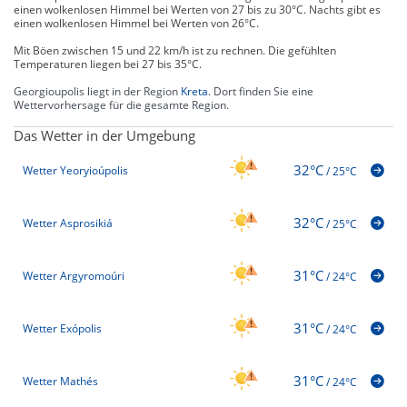
einen wolkenlosen Himmel bei Werten von 27 bis zu 30°C. Nachts gibt es
einen wolkenlosen Himmel bei Werten von 26°C.
Mit Böen zwischen 15 und 22 km/h ist zu rechnen. Die gefühlten
Temperaturen liegen bei 27 bis 35°C.
Georgioupolis liegt in der Region
Kreta
. Dort finden Sie eine
Wettervorhersage für die gesamte Region.
Das Wetter in der Umgebung
32°C
Wetter Yeoryioúpolis
/
25°C
32°C
Wetter Asprosikiá
/
25°C
31°C
Wetter Argyromoúri
/
24°C
31°C
Wetter Exópolis
/
24°C
31°C
Wetter Mathés
/
24°C