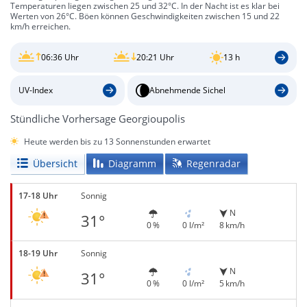
Temperaturen liegen zwischen 25 und 32°C. In der Nacht ist es klar bei
Werten von 26°C. Böen können Geschwindigkeiten zwischen 15 und 22
km/h erreichen.
06:36 Uhr
20:21 Uhr
13 h
UV-Index
Abnehmende Sichel
Stündliche Vorhersage Georgioupolis
Heute werden bis zu 13 Sonnenstunden erwartet
Übersicht
Diagramm
Regenradar
17-18 Uhr
Sonnig
N
31°
0 %
0 l/m²
8 km/h
18-19 Uhr
Sonnig
N
31°
0 %
0 l/m²
5 km/h