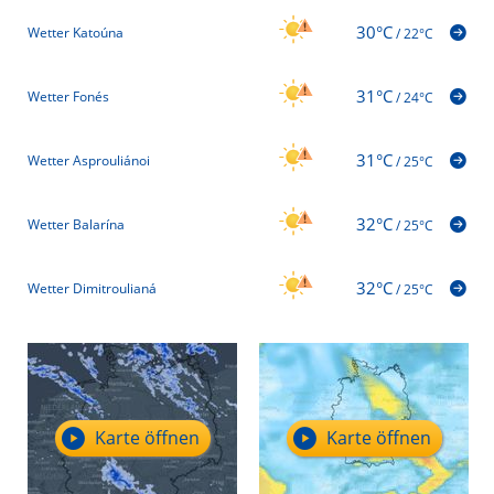
30°C
Wetter Katoúna
/
22°C
31°C
Wetter Fonés
/
24°C
31°C
Wetter Asprouliánoi
/
25°C
32°C
Wetter Balarína
/
25°C
32°C
Wetter Dimitroulianá
/
25°C
Karte öffnen
Karte öffnen