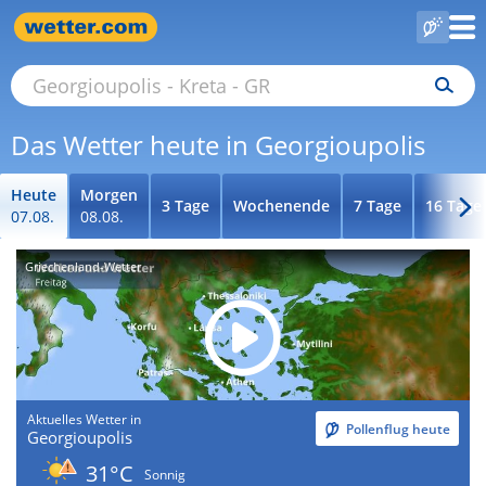
Das Wetter heute in Georgioupolis
Heute
Morgen
3 Tage
Wochenende
7 Tage
16 Tage
07.08.
08.08.
Griechenland-Wetter
Aktuelles Wetter in
Pollenflug heute
Georgioupolis
31°C
Sonnig