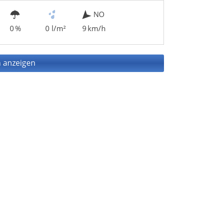
NO
0 %
0 l/m²
9 km/h
 anzeigen