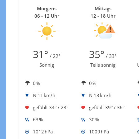
Zur Gewitterrisikokarte
Morgens
Mittags
06 - 12 Uhr
12 - 18 Uhr
31°
35°
/ 22°
/ 33°
Sonnig
Teils sonnig
0 %
0 %
N
11 km/h
N
13 km/h
gefühlt
34° / 23°
gefühlt
39° / 36°
63 %
30 %
1012 hPa
1009 hPa