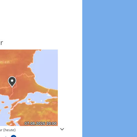
r
Windgeschwindigkeite
r (heute)
Windgeschwindigkeiten in 3h