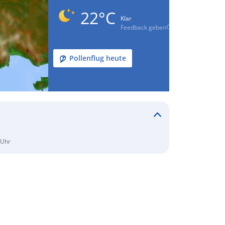
22°C
Klar
Feedback geben
Pollenflug heute
 Uhr