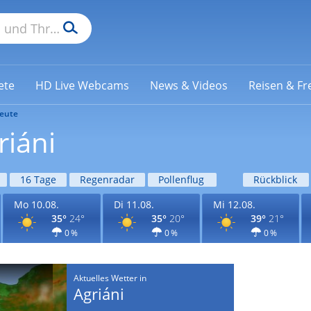
ete
HD Live Webcams
News & Videos
Reisen & Fre
eute
riáni
16 Tage
Regenradar
Pollenflug
Rückblick
Mo 10.08.
Di 11.08.
Mi 12.08.
35°
24°
35°
20°
39°
21°
0 %
0 %
0 %
Aktuelles Wetter in
Agriáni