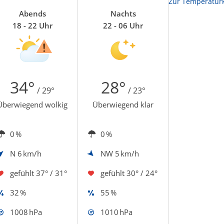
Zur Temperaturk
Abends
Nachts
18 - 22 Uhr
22 - 06 Uhr
34°
28°
/ 29°
/ 23°
Überwiegend wolkig
Überwiegend klar
0 %
0 %
N
6 km/h
NW
5 km/h
gefühlt
37° / 31°
gefühlt
30° / 24°
32 %
55 %
1008 hPa
1010 hPa