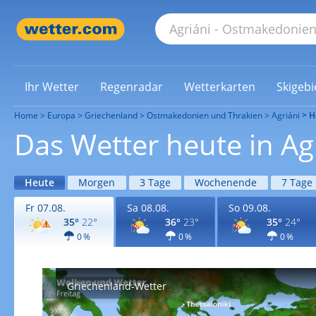
Ihr Wetter
Regenradar
Wetterkarten
Skigebi
Home
Europa
Griechenland
Ostmakedonien und Thrakien
Agriáni
H
Das Wetter heute in Ag
Heute
Morgen
3 Tage
Wochenende
7 Tage
Fr 07.08.
Sa 08.08.
So 09.08.
35°
22°
36°
23°
35°
24°
0 %
0 %
0 %
Griechenland-Wetter