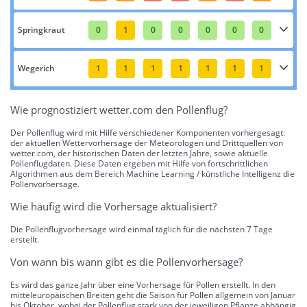
Springkraut
0
1
0
0
0
0
0
Wegerich
1
1
1
1
1
1
1
Wie prognostiziert wetter.com den Pollenflug?
Der Pollenflug wird mit Hilfe verschiedener Komponenten vorhergesagt:
der aktuellen Wettervorhersage der Meteorologen und Drittquellen von
wetter.com, der historischen Daten der letzten Jahre, sowie aktuelle
Pollenflugdaten. Diese Daten ergeben mit Hilfe von fortschrittlichen
Algorithmen aus dem Bereich Machine Learning / künstliche Intelligenz die
Pollenvorhersage.
Wie häufig wird die Vorhersage aktualisiert?
Die Pollenflugvorhersage wird einmal täglich für die nächsten 7 Tage
erstellt.
Von wann bis wann gibt es die Pollenvorhersage?
Es wird das ganze Jahr über eine Vorhersage für Pollen erstellt. In den
mitteleuropäischen Breiten geht die Saison für Pollen allgemein von Januar
bis Oktober, wobei der Pollenflug stark von der jeweiligen Pflanze abhängig