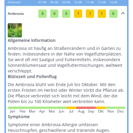
Pollenart
07.08.
08.08.
09.08.
10.08.
11.08.
12.08.
13.08.
Ambrosia
0
0
0
1
1
1
0
Allgemeine Information
Ambrosia ist häufig an Straßenrändern und in Gärten zu
finden, insbesondere in der Nähe von Vogelfutterplätzen.
Sie wird oft mit Saatgut und Futtermitteln, insbesondere
Sonnenblumensaat und Vogelfuttermischungen, weltweit
verschleppt​​​​.
Blütezeit und Pollenflug
Die Ambrosia blüht von Ende Juli bis Oktober. Mit den
ersten Frösten im Herbst oder Winter stirbt die Pflanze ab.
Die Pflanze verbreitet sich leicht mit dem Wind, der die
Pollen bis zu 100 Kilometer weit verbreiten kann​​.
Jan
Feb
Mar
Apr
Mai
Jun
Jul
Aug
Sep
Okt
Nov
Dez
Symptome
Symptome einer Ambrosia-Allergie umfassen
Heuschnupfen, geschwollene und tränende Augen,