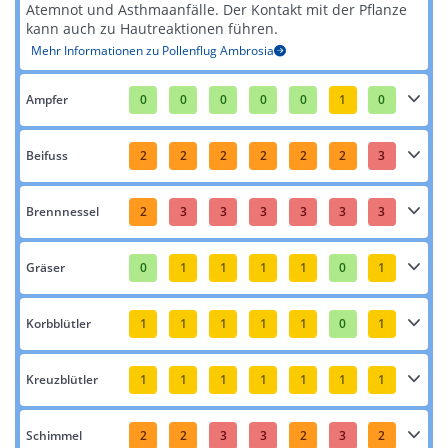
Atemnot und Asthmaanfälle. Der Kontakt mit der Pflanze
kann auch zu Hautreaktionen führen​​.
Mehr Informationen zu Pollenflug Ambrosia
Ampfer
0
0
0
0
0
1
0
Beifuss
2
2
2
2
2
2
3
Brennnessel
2
3
3
3
3
3
3
Gräser
0
1
1
1
1
0
1
Korbblütler
1
1
1
1
1
0
1
Kreuzblütler
1
1
1
1
1
1
1
Schimmel
2
2
3
3
2
3
2