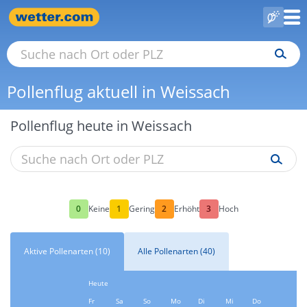
Pollenflug aktuell in Weissach
Pollenflug heute in Weissach
0
1
2
3
Keine
Gering
Erhöht
Hoch
Aktive Pollenarten (10)
Alle Pollenarten (40)
Heute
Fr
Sa
So
Mo
Di
Mi
Do