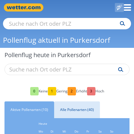
Pollenflug aktuell in Purkersdorf
Pollenflug heute in Purkersdorf
0
1
2
3
Keine
Gering
Erhöht
Hoch
Aktive Pollenarten (10)
Alle Pollenarten (40)
Heute
Mo
Di
Mi
Do
Fr
Sa
So