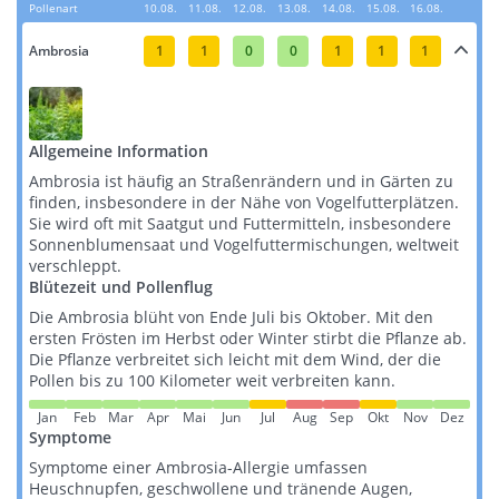
Pollenart
10.08.
11.08.
12.08.
13.08.
14.08.
15.08.
16.08.
Ambrosia
1
1
0
0
1
1
1
Allgemeine Information
Ambrosia ist häufig an Straßenrändern und in Gärten zu
finden, insbesondere in der Nähe von Vogelfutterplätzen.
Sie wird oft mit Saatgut und Futtermitteln, insbesondere
Sonnenblumensaat und Vogelfuttermischungen, weltweit
verschleppt​​​​.
Blütezeit und Pollenflug
Die Ambrosia blüht von Ende Juli bis Oktober. Mit den
ersten Frösten im Herbst oder Winter stirbt die Pflanze ab.
Die Pflanze verbreitet sich leicht mit dem Wind, der die
Pollen bis zu 100 Kilometer weit verbreiten kann​​.
Jan
Feb
Mar
Apr
Mai
Jun
Jul
Aug
Sep
Okt
Nov
Dez
Symptome
Symptome einer Ambrosia-Allergie umfassen
Heuschnupfen, geschwollene und tränende Augen,