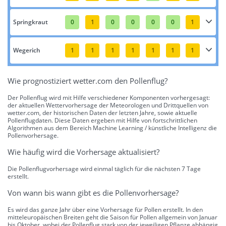
Springkraut
0
1
0
0
0
0
1
Wegerich
1
1
1
1
1
1
1
Wie prognostiziert wetter.com den Pollenflug?
Der Pollenflug wird mit Hilfe verschiedener Komponenten vorhergesagt:
der aktuellen Wettervorhersage der Meteorologen und Drittquellen von
wetter.com, der historischen Daten der letzten Jahre, sowie aktuelle
Pollenflugdaten. Diese Daten ergeben mit Hilfe von fortschrittlichen
Algorithmen aus dem Bereich Machine Learning / künstliche Intelligenz die
Pollenvorhersage.
Wie häufig wird die Vorhersage aktualisiert?
Die Pollenflugvorhersage wird einmal täglich für die nächsten 7 Tage
erstellt.
Von wann bis wann gibt es die Pollenvorhersage?
Es wird das ganze Jahr über eine Vorhersage für Pollen erstellt. In den
mitteleuropäischen Breiten geht die Saison für Pollen allgemein von Januar
bis Oktober, wobei der Pollenflug stark von der jeweiligen Pflanze abhängig