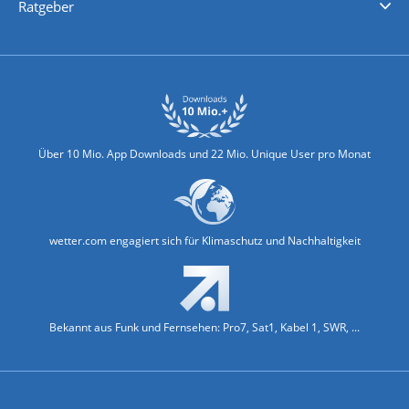
Ratgeber
Biowetter
Glätteindex
Reiseziel Finder
Erkältungswetter
Klima & Umwelt
Über 10 Mio. App Downloads und 22 Mio. Unique User pro Monat
wetter.com engagiert sich für Klimaschutz und Nachhaltigkeit
Bekannt aus Funk und Fernsehen: Pro7, Sat1, Kabel 1, SWR, ...