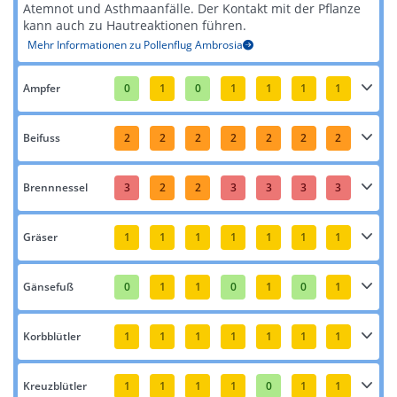
Atemnot und Asthmaanfälle. Der Kontakt mit der Pflanze
kann auch zu Hautreaktionen führen​​.
Mehr Informationen zu Pollenflug Ambrosia
Ampfer
0
1
0
1
1
1
1
Beifuss
2
2
2
2
2
2
2
Brennnessel
3
2
2
3
3
3
3
Gräser
1
1
1
1
1
1
1
Gänsefuß
0
1
1
0
1
0
1
Korbblütler
1
1
1
1
1
1
1
Kreuzblütler
1
1
1
1
0
1
1