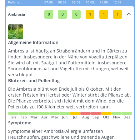
Pollenart
07.08.
08.08.
09.08.
10.08.
11.08.
12.08.
Ambrosia
0
0
0
1
1
1
Allgemeine Information
Ambrosia ist häufig an Straßenrändern und in Gärten zu
finden, insbesondere in der Nähe von Vogelfutterplätzen.
Sie wird oft mit Saatgut und Futtermitteln, insbesondere
Sonnenblumensaat und Vogelfuttermischungen, weltweit
verschleppt​​​​.
Blütezeit und Pollenflug
Die Ambrosia blüht von Ende Juli bis Oktober. Mit den
ersten Frösten im Herbst oder Winter stirbt die Pflanze ab.
Die Pflanze verbreitet sich leicht mit dem Wind, der die
Pollen bis zu 100 Kilometer weit verbreiten kann​​.
Jan
Feb
Mar
Apr
Mai
Jun
Jul
Aug
Sep
Okt
Nov
Dez
Symptome
Symptome einer Ambrosia-Allergie umfassen
Heuschnupfen, geschwollene und tränende Augen,