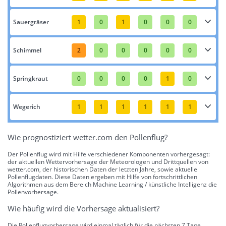
Sauergräser
1
0
1
0
0
0
Schimmel
2
0
0
0
0
0
Springkraut
0
0
0
0
1
0
Wegerich
1
1
1
1
1
1
Wie prognostiziert wetter.com den Pollenflug?
Der Pollenflug wird mit Hilfe verschiedener Komponenten vorhergesagt:
der aktuellen Wettervorhersage der Meteorologen und Drittquellen von
wetter.com, der historischen Daten der letzten Jahre, sowie aktuelle
Pollenflugdaten. Diese Daten ergeben mit Hilfe von fortschrittlichen
Algorithmen aus dem Bereich Machine Learning / künstliche Intelligenz die
Pollenvorhersage.
Wie häufig wird die Vorhersage aktualisiert?
Die Pollenflugvorhersage wird einmal täglich für die nächsten 7 Tage