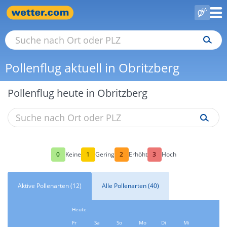
Pollenflug aktuell in Obritzberg
Pollenflug heute in Obritzberg
0
1
2
3
Keine
Gering
Erhöht
Hoch
Aktive Pollenarten (12)
Alle Pollenarten (40)
Heute
Fr
Sa
So
Mo
Di
Mi