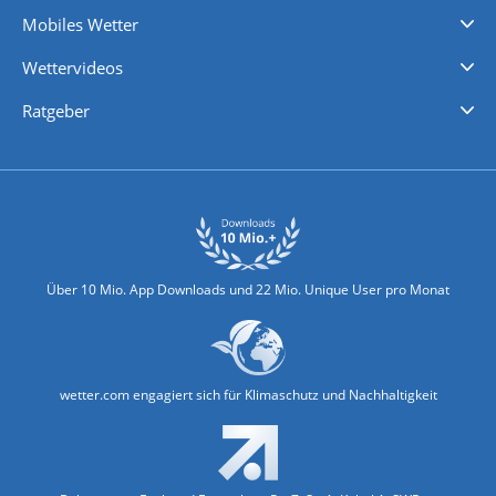
Regenradar
Windgeschwindigkeiten
Temperatur
Sonnenschein
Wassertemperatur
Mobiles Wetter
iPhone Wetter
iPad Wetter
Android Wetter
Wettervideos
Nachrichten
Deutschlandwetter
Schweizwetter
Österreichwetter
Regionalwetter
Wetter in Europa
Wetter Weltweit
Wetterlexikon
Promi-News
Ratgeber
Biowetter
Glätteindex
Reiseziel Finder
Erkältungswetter
Klima & Umwelt
Über 10 Mio. App Downloads und 22 Mio. Unique User pro Monat
wetter.com engagiert sich für Klimaschutz und Nachhaltigkeit