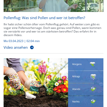
Pollenflug: Was sind Pollen und wer ist betroffen?
Ihr habt sicher schön öfter vom Pollenflug gehört. Auf wetter.com gibt es
sogar eine Pollenvorhersage. Doch was genau sind Pollen, wann kommen
sie verstärkt vor und wer ist am stärksten betroffen? Das erfahrt ihr in
diesem Video.
Mo 03.04.2023
|
02:04 min
Video ansehen