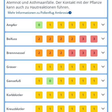
Atemnot und Asthmaanfälle. Der Kontakt mit der Pflanze
kann auch zu Hautreaktionen führen​​.
Mehr Informationen zu Pollenflug Ambrosia
Ampfer
0
1
1
1
1
1
Beifuss
2
2
2
2
3
3
Brennnessel
2
2
2
3
3
3
Gräser
1
1
1
1
1
1
Gänsefuß
1
0
1
1
1
1
Korbblütler
1
1
1
1
1
1
Kreuzblütler
1
1
1
1
1
1