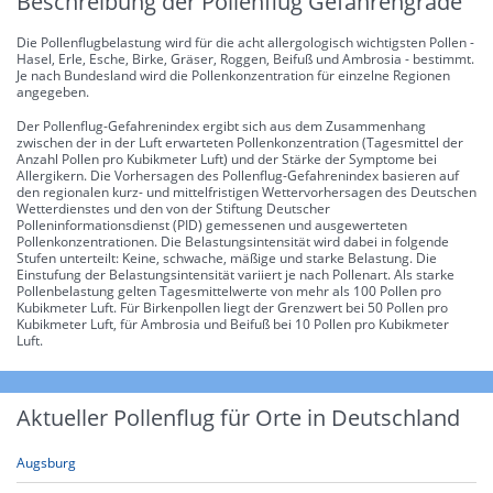
Beschreibung der Pollenflug Gefahrengrade
Die Pollenflugbelastung wird für die acht allergologisch wichtigsten Pollen -
Hasel, Erle, Esche, Birke, Gräser, Roggen, Beifuß und Ambrosia - bestimmt.
Je nach Bundesland wird die Pollenkonzentration für einzelne Regionen
angegeben.
Der Pollenflug-Gefahrenindex ergibt sich aus dem Zusammenhang
zwischen der in der Luft erwarteten Pollenkonzentration (Tagesmittel der
Anzahl Pollen pro Kubikmeter Luft) und der Stärke der Symptome bei
Allergikern. Die Vorhersagen des Pollenflug-Gefahrenindex basieren auf
den regionalen kurz- und mittelfristigen Wettervorhersagen des Deutschen
Wetterdienstes und den von der Stiftung Deutscher
Polleninformationsdienst (PID) gemessenen und ausgewerteten
Pollenkonzentrationen. Die Belastungsintensität wird dabei in folgende
Stufen unterteilt: Keine, schwache, mäßige und starke Belastung. Die
Einstufung der Belastungsintensität variiert je nach Pollenart. Als starke
Pollenbelastung gelten Tagesmittelwerte von mehr als 100 Pollen pro
Kubikmeter Luft. Für Birkenpollen liegt der Grenzwert bei 50 Pollen pro
Kubikmeter Luft, für Ambrosia und Beifuß bei 10 Pollen pro Kubikmeter
Luft.
Aktueller Pollenflug für Orte in Deutschland
Augsburg