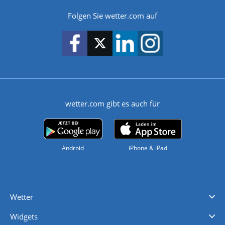
Folgen Sie wetter.com auf
wetter.com gibt es auch für
Android
iPhone & iPad
Wetter
Videovorhersagen
Kolumnen
Unwetterwarnungen
wetter.com Deutschland
wetter.com Schweiz
wetter.com Österreich
Werben
Homepage Widget
Wetter API
Wetter- und Geodaten - meteonomiqs.com
tiempo.es
meteos24.fr
ilmeteo24.it
pogoda24.pl
weather24.co.uk
Widgets