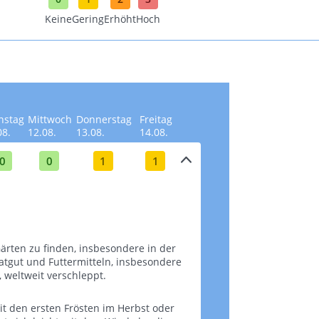
Keine
Gering
Erhöht
Hoch
nstag
Mittwoch
Donnerstag
Freitag
08.
12.08.
13.08.
14.08.
0
0
1
1
ärten zu finden, insbesondere in der
aatgut und Futtermitteln, insbesondere
tweit verschleppt​​​​.
it den ersten Frösten im Herbst oder