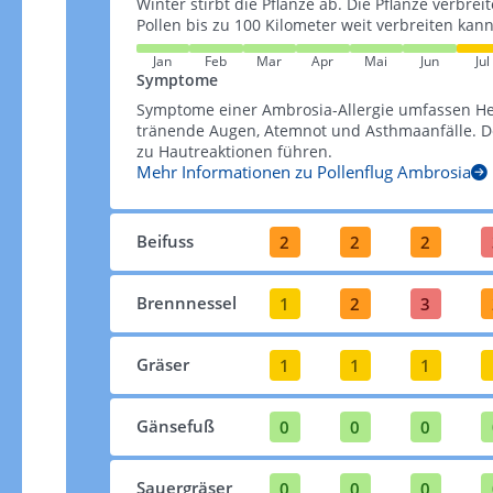
Winter stirbt die Pflanze ab. Die Pflanze verbrei
Pollen bis zu 100 Kilometer weit verbreiten kann​​
Jan
Feb
Mar
Apr
Mai
Jun
Jul
Symptome
Symptome einer Ambrosia-Allergie umfassen H
tränende Augen, Atemnot und Asthmaanfälle. De
zu Hautreaktionen führen​​.
Mehr Informationen zu Pollenflug Ambrosia
Beifuss
2
2
2
Brennnessel
1
2
3
Gräser
1
1
1
Gänsefuß
0
0
0
Sauergräser
0
0
0