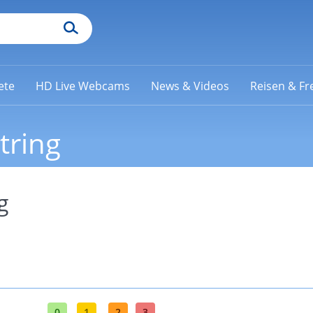
ete
HD Live Webcams
News & Videos
Reisen & Fre
itring
g
0
1
2
3