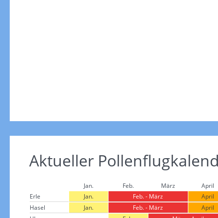
Aktueller Pollenflugkalen
Jan.
Feb.
März
April
Erle
Jan.
Feb. - März
April
Hasel
Jan.
Feb. - März
April