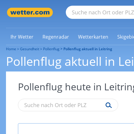
Ihr Wetter
Regenradar
Wetterkarten
Skigebi
Home
Gesundheit
Pollenflug
Pollenflug aktuell in Leitring
Pollenflug aktuell in Le
Pollenflug heute in Leitrin