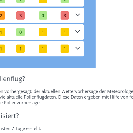
2
3
0
3
1
0
1
1
1
1
1
1
lenflug?
en vorhergesagt: der aktuellen Wettervorhersage der Meteorologe
wie aktuelle Pollenflugdaten. Diese Daten ergeben mit Hilfe von f
ie Pollenvorhersage.
isiert?
sten 7 Tage erstellt.