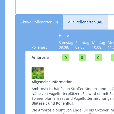
Aktive Pollenarten (9)
Alle Pollenarten (40)
Heute
Samstag
Sonntag
Montag
Die
Pollenart
08.08.
09.08.
10.08.
11.
Ambrosia
0
0
0
Allgemeine Information
Ambrosia ist häufig an Straßenrändern und in G
Nähe von Vogelfutterplätzen. Sie wird oft mit S
Sonnenblumensaat und Vogelfuttermischungen, wel
Blütezeit und Pollenflug
Die Ambrosia blüht von Ende Juli bis Oktober. M