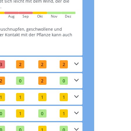
tet sich leicht mit dem Wind, der die
.
Aug
Sep
Okt
Nov
Dez
euschnupfen, geschwollene und
r Kontakt mit der Pflanze kann auch
3
2
2
2
2
0
2
0
1
1
1
1
0
1
0
1
0
0
1
0