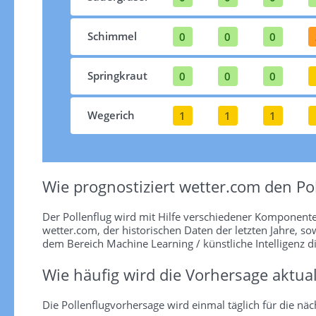
Schimmel
0
0
0
Springkraut
0
0
0
Wegerich
1
1
1
Wie prognostiziert wetter.com den Pol
Der Pollenflug wird mit Hilfe verschiedener Komponent
wetter.com, der historischen Daten der letzten Jahre, so
dem Bereich Machine Learning / künstliche Intelligenz d
Wie häufig wird die Vorhersage aktual
Die Pollenflugvorhersage wird einmal täglich für die näch