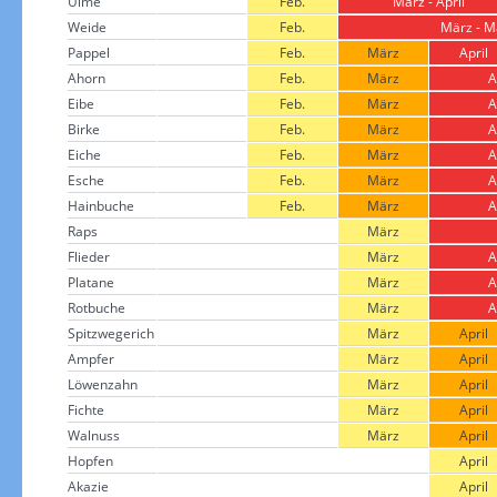
Ulme
Feb.
März - April
Weide
Feb.
März - M
Pappel
Feb.
März
April
Ahorn
Feb.
März
A
Eibe
Feb.
März
A
Birke
Feb.
März
A
Eiche
Feb.
März
A
Esche
Feb.
März
A
Hainbuche
Feb.
März
A
Raps
März
Flieder
März
A
Platane
März
A
Rotbuche
März
A
Spitzwegerich
März
April
Ampfer
März
April
Löwenzahn
März
April
Fichte
März
April
Walnuss
März
April
Hopfen
April
Akazie
April