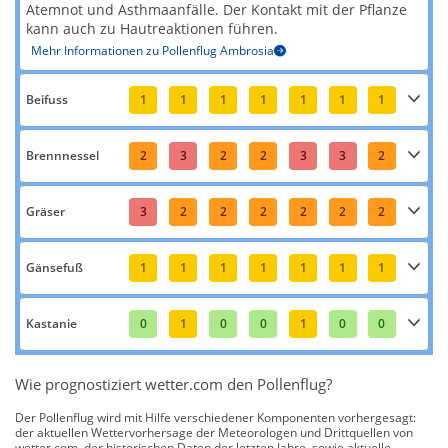
Atemnot und Asthmaanfälle. Der Kontakt mit der Pflanze
kann auch zu Hautreaktionen führen​​.
Mehr Informationen zu Pollenflug Ambrosia
Beifuss
1
1
1
1
1
1
1
Brennnessel
2
3
2
2
3
3
2
Gräser
3
2
2
2
2
2
2
Gänsefuß
1
1
1
1
1
1
1
Kastanie
0
1
0
0
1
0
0
Wie prognostiziert wetter.com den Pollenflug?
Der Pollenflug wird mit Hilfe verschiedener Komponenten vorhergesagt:
der aktuellen Wettervorhersage der Meteorologen und Drittquellen von
wetter.com, der historischen Daten der letzten Jahre, sowie aktuelle