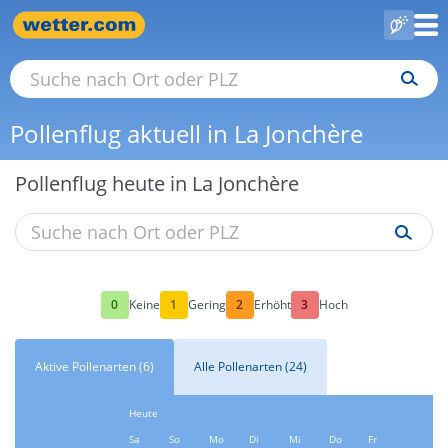
Pollenflug aktuell in La Jonchère
Pollenflug heute in La Jonchère
0
1
2
3
Keine
Gering
Erhöht
Hoch
Aktive Pollenarten (6)
Alle Pollenarten (24)
Heute
Sa
So
Mo
Di
Mi
Do
Fr