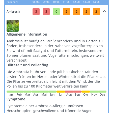
Pollenart
08.08.
09.08.
10.08.
11.08.
12.08.
13.08.
14.08.
Ambrosia
3
3
0
2
2
2
2
Allgemeine Information
Ambrosia ist häufig an Straßenrändern und in Gärten zu
finden, insbesondere in der Nähe von Vogelfutterplätzen.
Sie wird oft mit Saatgut und Futtermitteln, insbesondere
Sonnenblumensaat und Vogelfuttermischungen, weltweit
verschleppt​​​​.
Blütezeit und Pollenflug
Die Ambrosia blüht von Ende Juli bis Oktober. Mit den
ersten Frösten im Herbst oder Winter stirbt die Pflanze ab.
Die Pflanze verbreitet sich leicht mit dem Wind, der die
Pollen bis zu 100 Kilometer weit verbreiten kann​​.
Jan
Feb
Mar
Apr
Mai
Jun
Jul
Aug
Sep
Okt
Nov
Dez
Symptome
Symptome einer Ambrosia-Allergie umfassen
Heuschnupfen, geschwollene und tränende Augen,