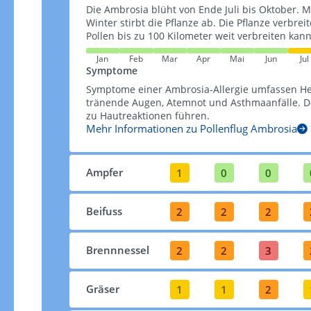
Die Ambrosia blüht von Ende Juli bis Oktober. M
Winter stirbt die Pflanze ab. Die Pflanze verbrei
Pollen bis zu 100 Kilometer weit verbreiten kann​​
Jan
Feb
Mar
Apr
Mai
Jun
Jul
Symptome
Symptome einer Ambrosia-Allergie umfassen H
tränende Augen, Atemnot und Asthmaanfälle. De
zu Hautreaktionen führen​​.
Mehr Informationen zu Pollenflug Ambrosia
Ampfer
1
0
0
Beifuss
2
2
2
Brennnessel
2
2
3
Gräser
1
1
2