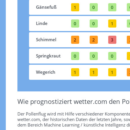
Gänsefuß
1
0
0
Linde
0
0
1
Schimmel
2
2
3
Springkraut
0
0
0
Wegerich
1
1
1
Wie prognostiziert wetter.com den Pol
Der Pollenflug wird mit Hilfe verschiedener Komponent
wetter.com, der historischen Daten der letzten Jahre, so
dem Bereich Machine Learning / künstliche Intelligenz d