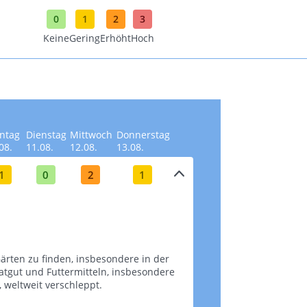
0
1
2
3
Keine
Gering
Erhöht
Hoch
ntag
Dienstag
Mittwoch
Donnerstag
08.
11.08.
12.08.
13.08.
1
0
2
1
ärten zu finden, insbesondere in der
aatgut und Futtermitteln, insbesondere
tweit verschleppt​​​​.