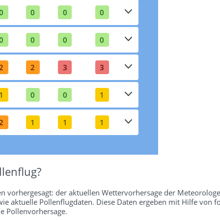
0
0
0
0
0
0
0
0
2
2
3
3
1
0
0
1
2
1
1
1
lenflug?
en vorhergesagt: der aktuellen Wettervorhersage der Meteorologe
wie aktuelle Pollenflugdaten. Diese Daten ergeben mit Hilfe von f
ie Pollenvorhersage.