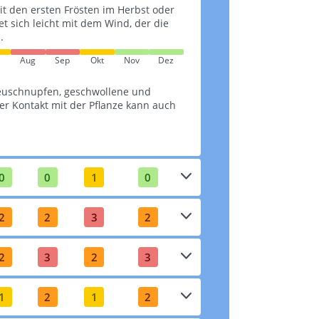
it den ersten Frösten im Herbst oder
tet sich leicht mit dem Wind, der die
.
Aug
Sep
Okt
Nov
Dez
euschnupfen, geschwollene und
r Kontakt mit der Pflanze kann auch
0
0
1
0
2
2
3
2
2
3
2
3
1
2
1
2