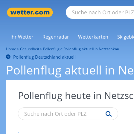
Ihr Wetter
Regenradar
Wetterkarten
Skigebi
Home
Gesundheit
Pollenflug
Pollenflug aktuell in Netzschkau
Pollenflug Deutschland aktuell
Pollenflug aktuell in N
Pollenflug heute in Netzs