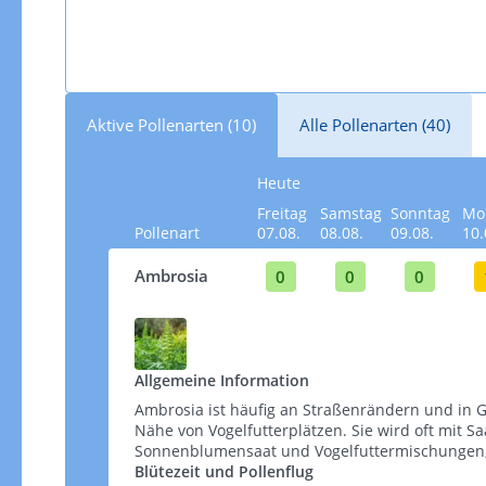
Aktive Pollenarten (10)
Alle Pollenarten (40)
Heute
Freitag
Samstag
Sonntag
Mo
Pollenart
07.08.
08.08.
09.08.
10.
Ambrosia
0
0
0
Allgemeine Information
Ambrosia ist häufig an Straßenrändern und in G
Nähe von Vogelfutterplätzen. Sie wird oft mit S
Sonnenblumensaat und Vogelfuttermischungen, wel
Blütezeit und Pollenflug