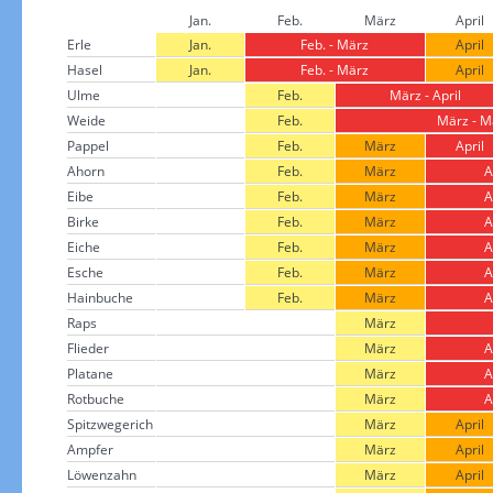
Jan.
Feb.
März
April
Erle
Jan.
Feb. - März
April
Hasel
Jan.
Feb. - März
April
Ulme
Feb.
März - April
Weide
Feb.
März - M
Pappel
Feb.
März
April
Ahorn
Feb.
März
A
Eibe
Feb.
März
A
Birke
Feb.
März
A
Eiche
Feb.
März
A
Esche
Feb.
März
A
Hainbuche
Feb.
März
A
Raps
März
Flieder
März
A
Platane
März
A
Rotbuche
März
A
Spitzwegerich
März
April
Ampfer
März
April
Löwenzahn
März
April