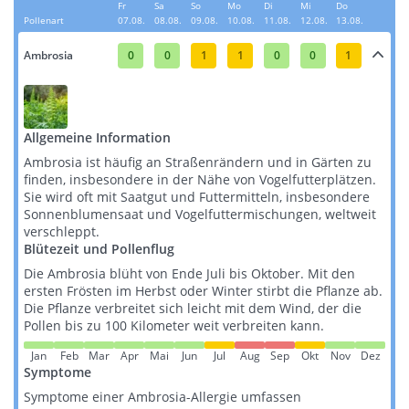
Fr
Sa
So
Mo
Di
Mi
Do
Pollenart
07.08.
08.08.
09.08.
10.08.
11.08.
12.08.
13.08.
Ambrosia
0
0
1
1
0
0
1
Allgemeine Information
Ambrosia ist häufig an Straßenrändern und in Gärten zu
finden, insbesondere in der Nähe von Vogelfutterplätzen.
Sie wird oft mit Saatgut und Futtermitteln, insbesondere
Sonnenblumensaat und Vogelfuttermischungen, weltweit
verschleppt​​​​.
Blütezeit und Pollenflug
Die Ambrosia blüht von Ende Juli bis Oktober. Mit den
ersten Frösten im Herbst oder Winter stirbt die Pflanze ab.
Die Pflanze verbreitet sich leicht mit dem Wind, der die
Pollen bis zu 100 Kilometer weit verbreiten kann​​.
Jan
Feb
Mar
Apr
Mai
Jun
Jul
Aug
Sep
Okt
Nov
Dez
Symptome
Symptome einer Ambrosia-Allergie umfassen