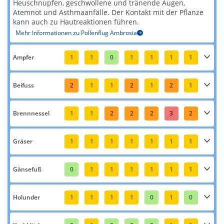
Heuschnupfen, geschwollene und tränende Augen,
Atemnot und Asthmaanfälle. Der Kontakt mit der Pflanze
kann auch zu Hautreaktionen führen​​.
Mehr Informationen zu Pollenflug Ambrosia
Ampfer
1
1
0
1
1
1
1
Beifuss
2
1
1
2
1
2
1
Brennnessel
1
1
2
2
2
3
2
Gräser
1
1
1
1
1
1
1
Gänsefuß
0
1
1
1
1
1
1
Holunder
1
1
1
1
0
1
0