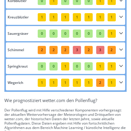
Korbblütler
0
1
0
0
0
1
1
Kreuzblütler
1
1
1
1
1
1
1
Sauergräser
0
0
0
0
0
0
1
Schimmel
2
2
2
3
2
3
2
Springkraut
0
0
1
0
0
1
1
Wegerich
1
1
1
1
1
2
1
Wie prognostiziert wetter.com den Pollenflug?
Der Pollenflug wird mit Hilfe verschiedener Komponenten vorhergesagt:
der aktuellen Wettervorhersage der Meteorologen und Drittquellen von
wetter.com, der historischen Daten der letzten Jahre, sowie aktuelle
Pollenflugdaten. Diese Daten ergeben mit Hilfe von fortschrittlichen
Algorithmen aus dem Bereich Machine Learning / künstliche Intelligenz die