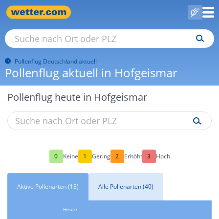
Pollenflug Deutschland aktuell
Pollenflug aktuell in Hofgeismar
Pollenflug heute in Hofgeismar
0
1
2
3
Keine
Gering
Erhöht
Hoch
Aktive Pollenarten (13)
Alle Pollenarten (40)
Heute