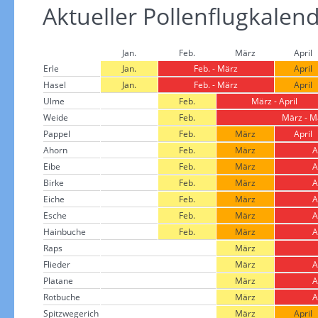
Aktueller Pollenflugkalen
Jan.
Feb.
März
April
Erle
Jan.
Feb. - März
April
Hasel
Jan.
Feb. - März
April
Ulme
Feb.
März - April
Weide
Feb.
März - M
Pappel
Feb.
März
April
Ahorn
Feb.
März
A
Eibe
Feb.
März
A
Birke
Feb.
März
A
Eiche
Feb.
März
A
Esche
Feb.
März
A
Hainbuche
Feb.
März
A
Raps
März
Flieder
März
A
Platane
März
A
Rotbuche
März
A
Spitzwegerich
März
April