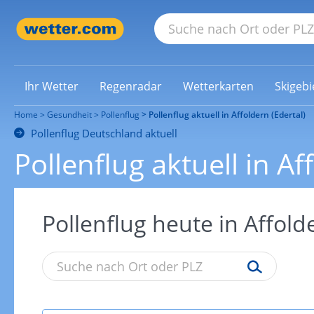
Ihr Wetter
Regenradar
Wetterkarten
Skigebi
Home
Gesundheit
Pollenflug
Pollenflug aktuell in Affoldern (Edertal)
Pollenflug Deutschland aktuell
Pollenflug aktuell in Af
Pollenflug heute in Affolde