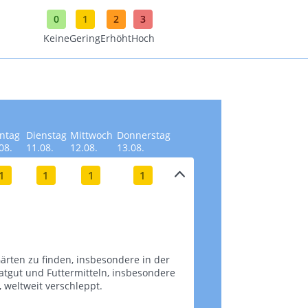
0
1
2
3
Keine
Gering
Erhöht
Hoch
ntag
Dienstag
Mittwoch
Donnerstag
08.
11.08.
12.08.
13.08.
1
1
1
1
ärten zu finden, insbesondere in der
aatgut und Futtermitteln, insbesondere
tweit verschleppt​​​​.