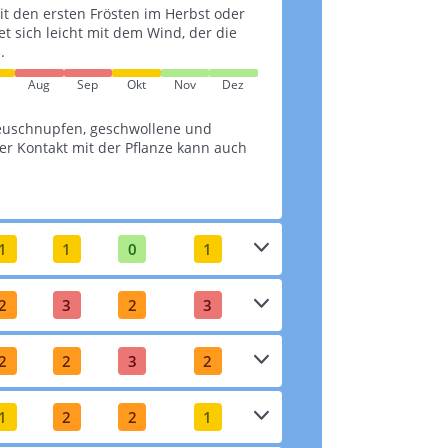
it den ersten Frösten im Herbst oder
tet sich leicht mit dem Wind, der die
.
Aug
Sep
Okt
Nov
Dez
euschnupfen, geschwollene und
r Kontakt mit der Pflanze kann auch
1
1
0
1
2
3
2
3
2
2
3
2
1
2
2
1