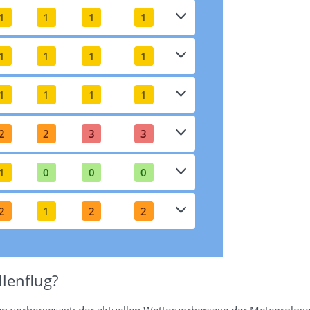
1
1
1
1
1
1
1
1
1
1
1
1
2
2
3
3
1
0
0
0
2
1
2
2
lenflug?
en vorhergesagt: der aktuellen Wettervorhersage der Meteorologe