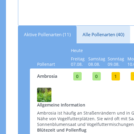
Aktive Pollenarten (11)
Alle Pollenarten (40)
Heute
Freitag
Samstag
Sonntag
Mo
Pollenart
07.08.
08.08.
09.08.
10.
Ambrosia
0
0
1
Allgemeine Information
Ambrosia ist häufig an Straßenrändern und in G
Nähe von Vogelfutterplätzen. Sie wird oft mit S
Sonnenblumensaat und Vogelfuttermischungen, wel
Blütezeit und Pollenflug