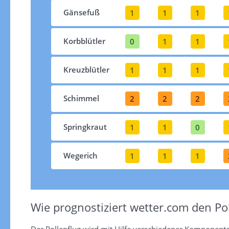
Gänsefuß
1
1
1
Korbblütler
0
1
1
Kreuzblütler
1
1
1
Schimmel
2
2
2
Springkraut
1
1
0
Wegerich
1
1
1
Wie prognostiziert wetter.com den Pol
Der Pollenflug wird mit Hilfe verschiedener Komponent