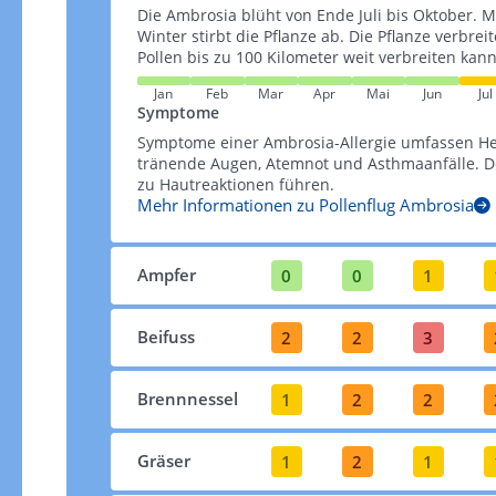
Die Ambrosia blüht von Ende Juli bis Oktober. M
Winter stirbt die Pflanze ab. Die Pflanze verbrei
Pollen bis zu 100 Kilometer weit verbreiten kann​​
Jan
Feb
Mar
Apr
Mai
Jun
Jul
Symptome
Symptome einer Ambrosia-Allergie umfassen H
tränende Augen, Atemnot und Asthmaanfälle. De
zu Hautreaktionen führen​​.
Mehr Informationen zu Pollenflug Ambrosia
Ampfer
0
0
1
Beifuss
2
2
3
Brennnessel
1
2
2
Gräser
1
2
1